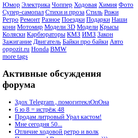
Юмор
Электрика
Чоппер
Ходовая
Химия
Фото
Супер-самопал
Стихи и проза
Стиль
Рожи
Ретро
Ремонт
Разное
Поездки
Подарки
Наши
кони
Мотомир
Модели 3D
Модели
Крысы
Коляски
Карбюраторы
КМЗ
ИМЗ
Закон
Зажигание
Двигатель
Байки про байки
Авто
oppozit.ru
Honda
BMW
more tags
Активные обсуждения
форума
Здох Telegram , помогитеклОпОна
6 ю 8 = истрёж 48
Продам литровый Урал кастом!
Мне сегодня 50...
Отличие ходовой ретро и волк