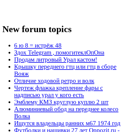
New forum topics
6 ю 8 = истрёж 48
Здох Telegram , помогитеклОпОна
Продам литровый Урал кастом!
Крышку переднего гтц или гтц в сборе
Вояж
Отличие ходовой ретро и волк
Чертеж флажка крепление фары с
надписью урал у кого есть
Эмблему КМЗ круглую куплю 2 шт
Алюминиевый обод на переднее колесо
Волка
Ищутся владельцы ранних м67 1974 год
Футболки и нашивки 27 лет Oppozit.ru -