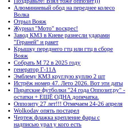
Поздравьте! Взял тоже оппозит)))
Алюминиевый обод на переднее колесо
Волка
Отрыл Вояж
Журнал "Мото" воскрес!
Завод КМЗ в Киеве разнесли ударами
"Гераней" и ракет
Крышку переднего гтц или гтц в сборе
Вояж
Собрать М 72 в 2025 году
генератор Г-11А
Эмблему КМЗ круглую куплю 2 шт
Истрёж номер 47. Лето 2026. Вот эти даты
Пиратские футболки "24 года Оппозит.ру" -
остатки + ЕЩЁ ОДНА допечатка.
Оппозиту 27 лет!!! Отмечаем 24-26 апреля
Wolkodav опять постарел
Чертеж флажка крепление фары с
надписью урал у кого есть