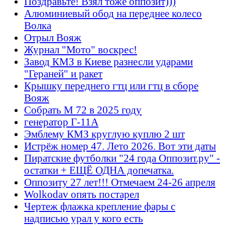
Поздравьте! Взял тоже оппозит)))
Алюминиевый обод на переднее колесо
Волка
Отрыл Вояж
Журнал "Мото" воскрес!
Завод КМЗ в Киеве разнесли ударами
"Гераней" и ракет
Крышку переднего гтц или гтц в сборе
Вояж
Собрать М 72 в 2025 году
генератор Г-11А
Эмблему КМЗ круглую куплю 2 шт
Истрёж номер 47. Лето 2026. Вот эти даты
Пиратские футболки "24 года Оппозит.ру" -
остатки + ЕЩЁ ОДНА допечатка.
Оппозиту 27 лет!!! Отмечаем 24-26 апреля
Wolkodav опять постарел
Чертеж флажка крепление фары с
надписью урал у кого есть