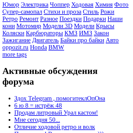
Юмор
Электрика
Чоппер
Ходовая
Химия
Фото
Супер-самопал
Стихи и проза
Стиль
Рожи
Ретро
Ремонт
Разное
Поездки
Подарки
Наши
кони
Мотомир
Модели 3D
Модели
Крысы
Коляски
Карбюраторы
КМЗ
ИМЗ
Закон
Зажигание
Двигатель
Байки про байки
Авто
oppozit.ru
Honda
BMW
more tags
Активные обсуждения
форума
Здох Telegram , помогитеклОпОна
6 ю 8 = истрёж 48
Продам литровый Урал кастом!
Мне сегодня 50...
Отличие ходовой ретро и волк