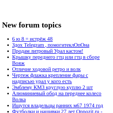
New forum topics
6 ю 8 = истрёж 48
Здох Telegram , помогитеклОпОна
Продам литровый Урал кастом!
Крышку переднего гтц или гтц в сборе
Вояж
Отличие ходовой ретро и волк
Чертеж флажка крепление фары с
надписью урал у кого есть
Эмблему КМЗ круглую куплю 2 шт
Алюминиевый обод на переднее колесо
Волка
Ищутся владельцы ранних м67 1974 год
Футболки и нашивки 27 лет Oppozit.ru -