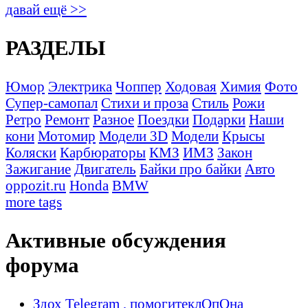
давай ещё >>
РАЗДЕЛЫ
Юмор
Электрика
Чоппер
Ходовая
Химия
Фото
Супер-самопал
Стихи и проза
Стиль
Рожи
Ретро
Ремонт
Разное
Поездки
Подарки
Наши
кони
Мотомир
Модели 3D
Модели
Крысы
Коляски
Карбюраторы
КМЗ
ИМЗ
Закон
Зажигание
Двигатель
Байки про байки
Авто
oppozit.ru
Honda
BMW
more tags
Активные обсуждения
форума
Здох Telegram , помогитеклОпОна