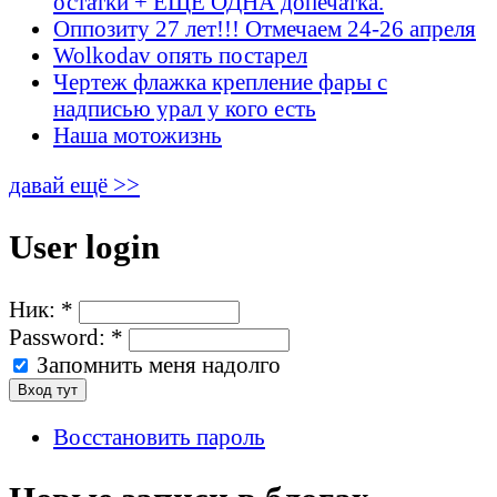
остатки + ЕЩЁ ОДНА допечатка.
Оппозиту 27 лет!!! Отмечаем 24-26 апреля
Wolkodav опять постарел
Чертеж флажка крепление фары с
надписью урал у кого есть
Наша мотожизнь
давай ещё >>
User login
Ник:
*
Password:
*
Запомнить меня надолго
Восстановить пароль