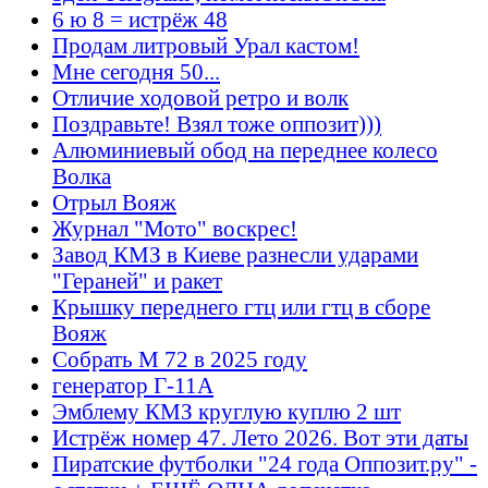
6 ю 8 = истрёж 48
Продам литровый Урал кастом!
Мне сегодня 50...
Отличие ходовой ретро и волк
Поздравьте! Взял тоже оппозит)))
Алюминиевый обод на переднее колесо
Волка
Отрыл Вояж
Журнал "Мото" воскрес!
Завод КМЗ в Киеве разнесли ударами
"Гераней" и ракет
Крышку переднего гтц или гтц в сборе
Вояж
Собрать М 72 в 2025 году
генератор Г-11А
Эмблему КМЗ круглую куплю 2 шт
Истрёж номер 47. Лето 2026. Вот эти даты
Пиратские футболки "24 года Оппозит.ру" -