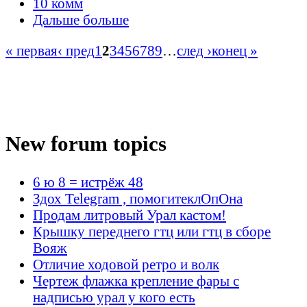
10 комм
Дальше больше
« первая
‹ пред
1
2
3
4
5
6
7
8
9
…
след ›
конец »
New forum topics
6 ю 8 = истрёж 48
Здох Telegram , помогитеклОпОна
Продам литровый Урал кастом!
Крышку переднего гтц или гтц в сборе
Вояж
Отличие ходовой ретро и волк
Чертеж флажка крепление фары с
надписью урал у кого есть