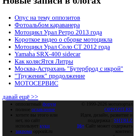
Новые записи в блогах
Опус на тему оппозитов
Фотоальбом караванера
Мотоцикл Урал Ретро 2013 года
Короткое видео о сборке мотоцикла
Мотоцикл Урал Соло СТ 2012 года
Yamaha SRX-400 sidecar
Как колясЯтся Литры
Москва-Астрахань "Бутерброд с икрой"
"Труженик" продолжение
МОТОСЕРВИС
давай ещё >>
оппозитный
форум
© 1999-2026 мотопортал
полное
оглавление
OPPOZIT.RU
хотите вы этого или
Идея, дизайн, развитие и
нет, но сайт
поддержка :
SHTRLZ
использует
куки
16+
Сайт может содержать
закрома
oppozit.ru
контент,