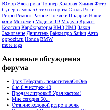
Юмор
Электрика
Чоппер
Ходовая
Химия
Фото
Супер-самопал
Стихи и проза
Стиль
Рожи
Ретро
Ремонт
Разное
Поездки
Подарки
Наши
кони
Мотомир
Модели 3D
Модели
Крысы
Коляски
Карбюраторы
КМЗ
ИМЗ
Закон
Зажигание
Двигатель
Байки про байки
Авто
oppozit.ru
Honda
BMW
more tags
Активные обсуждения
форума
Здох Telegram , помогитеклОпОна
6 ю 8 = истрёж 48
Продам литровый Урал кастом!
Мне сегодня 50...
Отличие ходовой ретро и волк