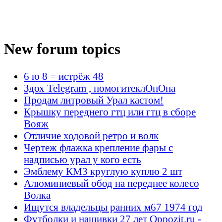
New forum topics
6 ю 8 = истрёж 48
Здох Telegram , помогитеклОпОна
Продам литровый Урал кастом!
Крышку переднего гтц или гтц в сборе
Вояж
Отличие ходовой ретро и волк
Чертеж флажка крепление фары с
надписью урал у кого есть
Эмблему КМЗ круглую куплю 2 шт
Алюминиевый обод на переднее колесо
Волка
Ищутся владельцы ранних м67 1974 год
Футболки и нашивки 27 лет Oppozit.ru -