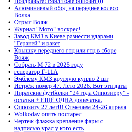
Поздравьте! Взял тоже оппозит)))
Алюминиевый обод на переднее колесо
Волка
Отрыл Вояж
Журнал "Мото" воскрес!
Завод КМЗ в Киеве разнесли ударами
"Гераней" и ракет
Крышку переднего гтц или гтц в сборе
Вояж
Собрать М 72 в 2025 году
генератор Г-11А
Эмблему КМЗ круглую куплю 2 шт
Истрёж номер 47. Лето 2026. Вот эти даты
Пиратские футболки "24 года Оппозит.ру" -
остатки + ЕЩЁ ОДНА допечатка.
Оппозиту 27 лет!!! Отмечаем 24-26 апреля
Wolkodav опять постарел
Чертеж флажка крепление фары с
надписью урал у кого есть