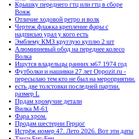
Крышку переднего гтц или гтц в сборе
Вояж
Отличие ходовой ретро и волк
Чертеж флажка крепление фары с
надписью урал у кого есть
Эмблему КМЗ круглую куплю 2 шт
Алюминиевый обод на переднее колесо
Волка
Ищутся владельцы ранних м67 1974 год
Футболки и нашивки 27 лет Oppozit.ru -
пересылаю тем кто не был на мероприятии.
есть две толстовки последней партии.
размер L
Прдам хромучие детали
Вилка М-61
Фара хром.
Продам шестерни Герцог
Истрёж номер 47. Лето 2026. Вот эти даты
Такси Биг-Бен