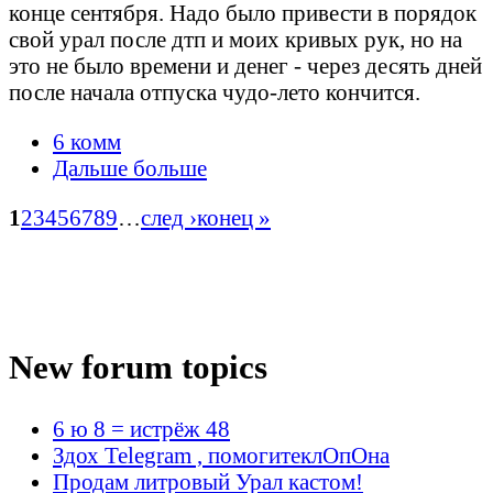
конце сентября. Надо было привести в порядок
свой урал после дтп и моих кривых рук, но на
это не было времени и денег - через десять дней
после начала отпуска чудо-лето кончится.
6 комм
Дальше больше
1
2
3
4
5
6
7
8
9
…
след ›
конец »
New forum topics
6 ю 8 = истрёж 48
Здох Telegram , помогитеклОпОна
Продам литровый Урал кастом!