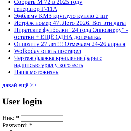
Собрать М 72 в 2025 году
генератор Г-11А
Эмблему КМЗ круглую куплю 2 шт
Истрёж номер 47. Лето 2026. Вот эти даты
Пиратские футболки "24 года Оппозит.ру" -
остатки + ЕЩЁ ОДНА допечатка.
Оппозиту 27 лет!!! Отмечаем 24-26 апреля
Wolkodav опять постарел
Чертеж флажка крепление фары с
надписью урал у кого есть
Наша мотожизнь
давай ещё >>
User login
Ник:
*
Password:
*