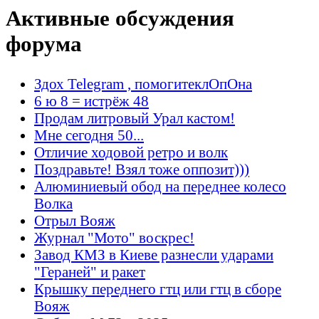
Активные обсуждения
форума
Здох Telegram , помогитеклОпОна
6 ю 8 = истрёж 48
Продам литровый Урал кастом!
Мне сегодня 50...
Отличие ходовой ретро и волк
Поздравьте! Взял тоже оппозит)))
Алюминиевый обод на переднее колесо
Волка
Отрыл Вояж
Журнал "Мото" воскрес!
Завод КМЗ в Киеве разнесли ударами
"Гераней" и ракет
Крышку переднего гтц или гтц в сборе
Вояж