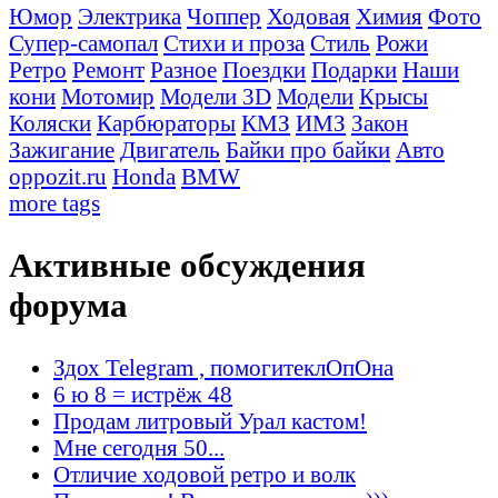
Юмор
Электрика
Чоппер
Ходовая
Химия
Фото
Супер-самопал
Стихи и проза
Стиль
Рожи
Ретро
Ремонт
Разное
Поездки
Подарки
Наши
кони
Мотомир
Модели 3D
Модели
Крысы
Коляски
Карбюраторы
КМЗ
ИМЗ
Закон
Зажигание
Двигатель
Байки про байки
Авто
oppozit.ru
Honda
BMW
more tags
Активные обсуждения
форума
Здох Telegram , помогитеклОпОна
6 ю 8 = истрёж 48
Продам литровый Урал кастом!
Мне сегодня 50...
Отличие ходовой ретро и волк