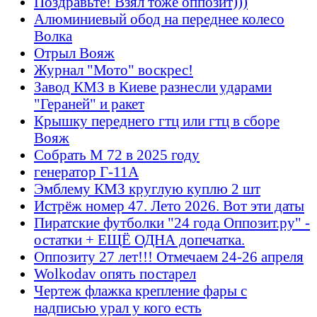
Поздравьте! Взял тоже оппозит)))
Алюминиевый обод на переднее колесо
Волка
Отрыл Вояж
Журнал "Мото" воскрес!
Завод КМЗ в Киеве разнесли ударами
"Гераней" и ракет
Крышку переднего гтц или гтц в сборе
Вояж
Собрать М 72 в 2025 году
генератор Г-11А
Эмблему КМЗ круглую куплю 2 шт
Истрёж номер 47. Лето 2026. Вот эти даты
Пиратские футболки "24 года Оппозит.ру" -
остатки + ЕЩЁ ОДНА допечатка.
Оппозиту 27 лет!!! Отмечаем 24-26 апреля
Wolkodav опять постарел
Чертеж флажка крепление фары с
надписью урал у кого есть