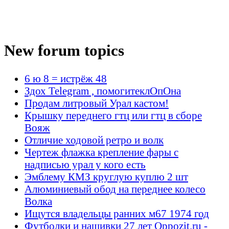
New forum topics
6 ю 8 = истрёж 48
Здох Telegram , помогитеклОпОна
Продам литровый Урал кастом!
Крышку переднего гтц или гтц в сборе
Вояж
Отличие ходовой ретро и волк
Чертеж флажка крепление фары с
надписью урал у кого есть
Эмблему КМЗ круглую куплю 2 шт
Алюминиевый обод на переднее колесо
Волка
Ищутся владельцы ранних м67 1974 год
Футболки и нашивки 27 лет Oppozit.ru -