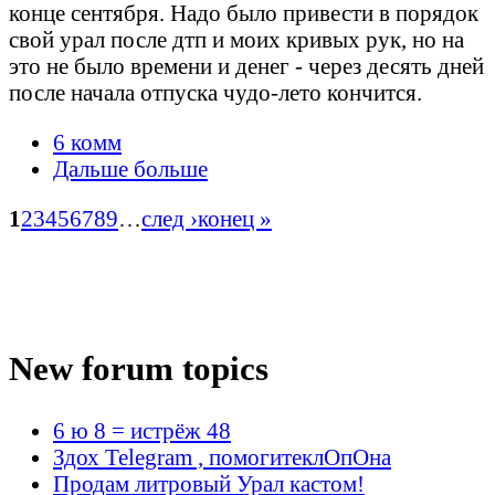
конце сентября. Надо было привести в порядок
свой урал после дтп и моих кривых рук, но на
это не было времени и денег - через десять дней
после начала отпуска чудо-лето кончится.
6 комм
Дальше больше
1
2
3
4
5
6
7
8
9
…
след ›
конец »
New forum topics
6 ю 8 = истрёж 48
Здох Telegram , помогитеклОпОна
Продам литровый Урал кастом!