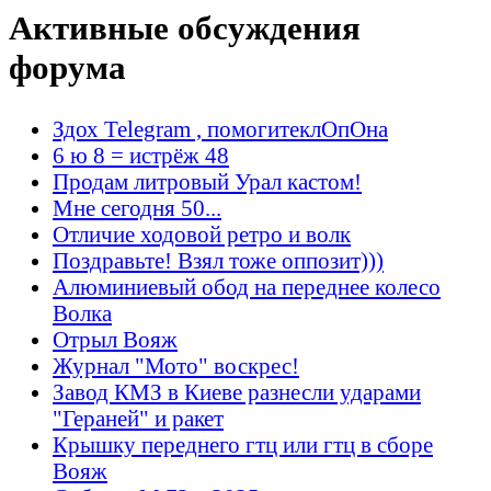
Активные обсуждения
форума
Здох Telegram , помогитеклОпОна
6 ю 8 = истрёж 48
Продам литровый Урал кастом!
Мне сегодня 50...
Отличие ходовой ретро и волк
Поздравьте! Взял тоже оппозит)))
Алюминиевый обод на переднее колесо
Волка
Отрыл Вояж
Журнал "Мото" воскрес!
Завод КМЗ в Киеве разнесли ударами
"Гераней" и ракет
Крышку переднего гтц или гтц в сборе
Вояж