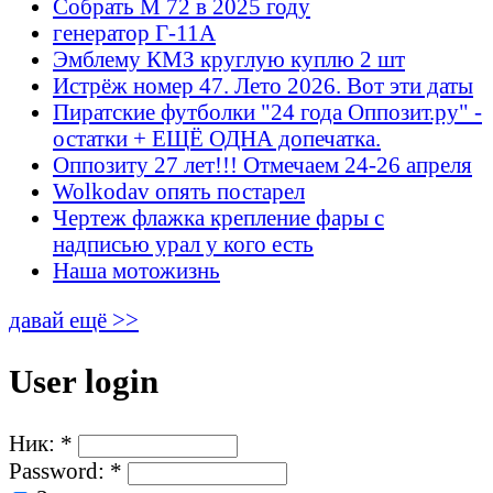
Собрать М 72 в 2025 году
генератор Г-11А
Эмблему КМЗ круглую куплю 2 шт
Истрёж номер 47. Лето 2026. Вот эти даты
Пиратские футболки "24 года Оппозит.ру" -
остатки + ЕЩЁ ОДНА допечатка.
Оппозиту 27 лет!!! Отмечаем 24-26 апреля
Wolkodav опять постарел
Чертеж флажка крепление фары с
надписью урал у кого есть
Наша мотожизнь
давай ещё >>
User login
Ник:
*
Password:
*