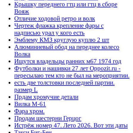
Крышку переднего гтц или гтц в сборе
Вояж
Отличие ходовой ретро и волк
Чертеж флажка крепление фары с
надписью урал у кого есть
Эмблему КМЗ круглую куплю 2 шт
Алюминиевый обод на переднее колесо
Волка
Ищутся владельцы ранних м67 1974 год
Футболки и нашивки 27 лет Oppozit.ru -
пересылаю тем кто не был на мероприятии.
есть две толстовки последней партии.
размер L
Прдам хромучие детали
Вилка М-61
Фара хром.
Продам шестерни Герцог
Истрёж номер 47. Лето 2026. Вот эти даты
Такси Биг-Бен