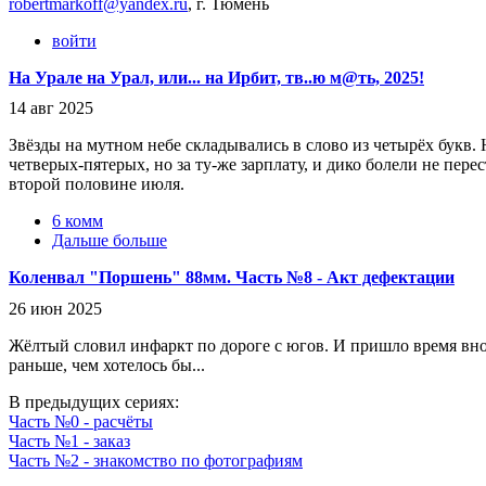
robertmarkoff@yandex.ru
, г. Тюмень
войти
На Урале на Урал, или... на Ирбит, тв..ю м@ть, 2025!
14 авг 2025
Звёзды на мутном небе складывались в слово из четырёх букв. Н
четверых-пятерых, но за ту-же зарплату, и дико болели не пере
второй половине июля.
6 комм
Дальше больше
Коленвал "Поршень" 88мм. Часть №8 - Акт дефектации
26 июн 2025
Жёлтый словил инфаркт по дороге с югов. И пришло время вно
раньше, чем хотелось бы...
В предыдущих сериях:
Часть №0 - расчёты
Часть №1 - заказ
Часть №2 - знакомство по фотографиям