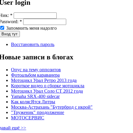
User login
Ник:
*
Password:
*
Запомнить меня надолго
Восстановить пароль
Новые записи в блогах
Опус на тему оппозитов
Фотоальбом караванера
Мотоцикл Урал Ретро 2013 года
Короткое видео о сборке мотоцикла
Мотоцикл Урал Соло СТ 2012 года
Yamaha SRX-400 sidecar
Как колясЯтся Литры
Москва-Астрахань "Бутерброд с икрой"
"Труженик" продолжение
МОТОСЕРВИС
давай ещё >>