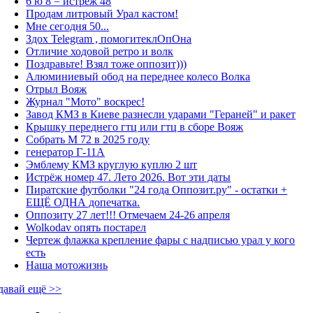
6 ю 8 = истрёж 48
Продам литровый Урал кастом!
Мне сегодня 50...
Здох Telegram , помогитеклОпОна
Отличие ходовой ретро и волк
Поздравьте! Взял тоже оппозит)))
Алюминиевый обод на переднее колесо Волка
Отрыл Вояж
Журнал "Мото" воскрес!
Завод КМЗ в Киеве разнесли ударами "Гераней" и ракет
Крышку переднего гтц или гтц в сборе Вояж
Собрать М 72 в 2025 году
генератор Г-11А
Эмблему КМЗ круглую куплю 2 шт
Истрёж номер 47. Лето 2026. Вот эти даты
Пиратские футболки "24 года Оппозит.ру" - остатки +
ЕЩЁ ОДНА допечатка.
Оппозиту 27 лет!!! Отмечаем 24-26 апреля
Wolkodav опять постарел
Чертеж флажка крепление фары с надписью урал у кого
есть
Наша мотожизнь
давай ещё >>