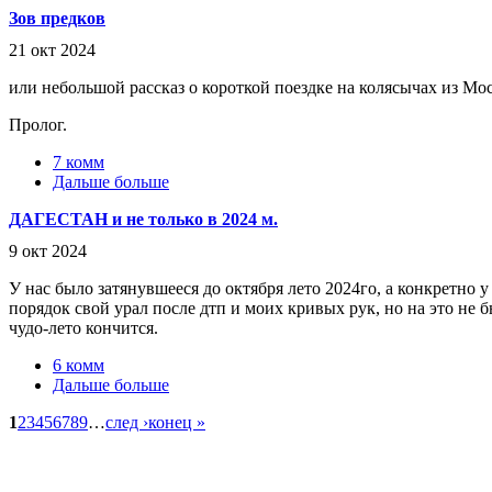
Зов предков
21 окт 2024
или небольшой рассказ о короткой поездке на колясычах из Мо
Пролог.
7 комм
Дальше больше
ДАГЕСТАН и не только в 2024 м.
9 окт 2024
У нас было затянувшееся до октября лето 2024го, а конкретно у
порядок свой урал после дтп и моих кривых рук, но на это не б
чудо-лето кончится.
6 комм
Дальше больше
1
2
3
4
5
6
7
8
9
…
след ›
конец »