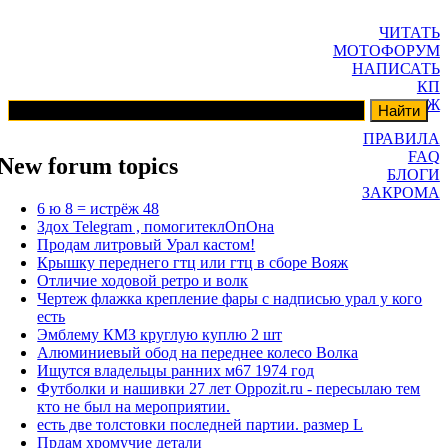
ЧИТАТЬ
МОТОФОРУМ
НАПИСАТЬ
КП
ГАРАЖ
ПРАВИЛА
FAQ
New forum topics
БЛОГИ
ЗАКРОМА
6 ю 8 = истрёж 48
Здох Telegram , помогитеклОпОна
Продам литровый Урал кастом!
Крышку переднего гтц или гтц в сборе Вояж
Отличие ходовой ретро и волк
Чертеж флажка крепление фары с надписью урал у кого
есть
Эмблему КМЗ круглую куплю 2 шт
Алюминиевый обод на переднее колесо Волка
Ищутся владельцы ранних м67 1974 год
Футболки и нашивки 27 лет Oppozit.ru - пересылаю тем
кто не был на мероприятии.
есть две толстовки последней партии. размер L
Прдам хромучие детали