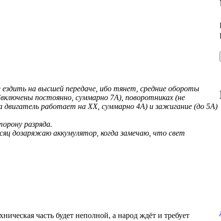
е ездить на высшей передаче, ибо тянет, средние обороты
 (включены постоянно, суммарно 7А), поворотниках (не
да двигатель работает на ХХ, суммарно 4А) и зажигание (до 5А)
торону разряда.
есяц дозаряжаю аккумулятор, когда замечаю, что свет
ехническая часть будет неполной, а народ ждёт и требует