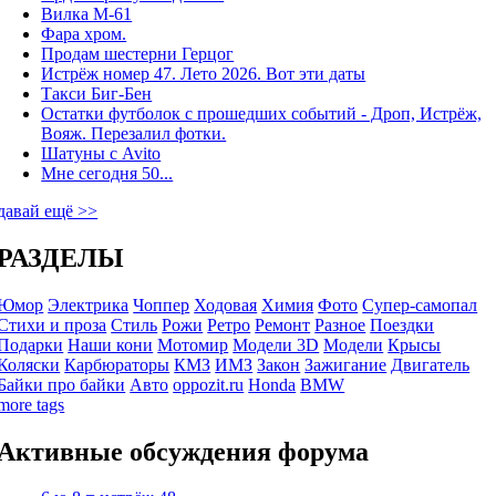
Вилка М-61
Фара хром.
Продам шестерни Герцог
Истрёж номер 47. Лето 2026. Вот эти даты
Такси Биг-Бен
Остатки футболок с прошедших событий - Дроп, Истрёж,
Вояж. Перезалил фотки.
Шатуны с Avito
Мне сегодня 50...
давай ещё >>
РАЗДЕЛЫ
Юмор
Электрика
Чоппер
Ходовая
Химия
Фото
Супер-самопал
Стихи и проза
Стиль
Рожи
Ретро
Ремонт
Разное
Поездки
Подарки
Наши кони
Мотомир
Модели 3D
Модели
Крысы
Коляски
Карбюраторы
КМЗ
ИМЗ
Закон
Зажигание
Двигатель
Байки про байки
Авто
oppozit.ru
Honda
BMW
more tags
Активные обсуждения форума