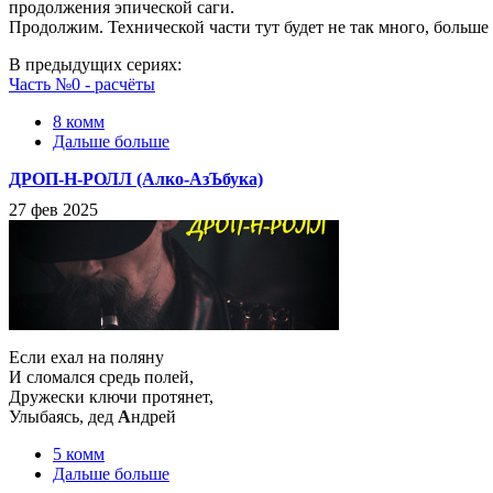
продолжения эпической саги.
Продолжим. Технической части тут будет не так много, больше
В предыдущих сериях:
Часть №0 - расчёты
8 комм
Дальше больше
ДРОП-Н-РОЛЛ (Алко-АзЪбука)
27 фев 2025
Если ехал на поляну
И сломался средь полей,
Дружески ключи протянет,
Улыбаясь, дед
А
ндрей
5 комм
Дальше больше