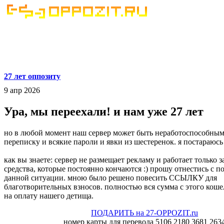
27 лет оппозиту
9 апр 2026
Ура, мы переехали! и нам уже 27 лет
но в любой момент наш сервер может быть неработоспособным
переписку и всякие пароли и явки из шестеренок. я постараюсь 
как вы знаете: сервер не размещает рекламу и работает только 
средства, которые постоянно кончаются :) прошу отнестись с 
данной ситуации. мною было решено повесить ССЫЛКУ для
благотворительных взносов. полностью вся сумма с этого коше
на оплату нашего детища.
ПОДАРИТЬ на 27-OPPOZIT.ru
номер карты для перевода 5106 2180 3681 263