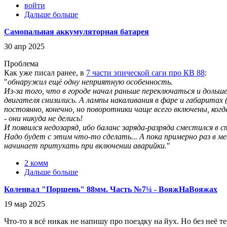
войти
Дальше больше
Самопальная аккумуляторная батарея
30 апр 2025
Проблема
Как уже писал ранее, в
7 части эпической саги про КВ 88
:
"
обнаружил ещё одну неприятную особенность.
Из-за того, что в городе начал раньше переключаться и дольш
двигателя снизились. А лампы накаливания в фаре и габаритах
постоянно, конечно, но поворотники чаще всего включены, ког
- они никуда не делись!
И появился недозаряд, ибо баланс заряда-разряда сместился в с
Надо будет с этим что-то сделать... А пока примерно раз в м
начинает притухать при включении аварийки.
"
2 комм
Дальше больше
Коленвал "Поршень" 88мм. Часть №7¼ - ВояжНаВояжах
19 мар 2025
Что-то я всё никак не напишу про поездку на йух. Но без неё т