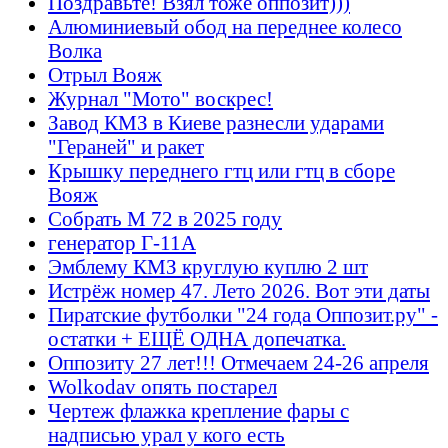
Поздравьте! Взял тоже оппозит)))
Алюминиевый обод на переднее колесо
Волка
Отрыл Вояж
Журнал "Мото" воскрес!
Завод КМЗ в Киеве разнесли ударами
"Гераней" и ракет
Крышку переднего гтц или гтц в сборе
Вояж
Собрать М 72 в 2025 году
генератор Г-11А
Эмблему КМЗ круглую куплю 2 шт
Истрёж номер 47. Лето 2026. Вот эти даты
Пиратские футболки "24 года Оппозит.ру" -
остатки + ЕЩЁ ОДНА допечатка.
Оппозиту 27 лет!!! Отмечаем 24-26 апреля
Wolkodav опять постарел
Чертеж флажка крепление фары с
надписью урал у кого есть