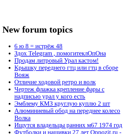
New forum topics
6 ю 8 = истрёж 48
Здох Telegram , помогитеклОпОна
Продам литровый Урал кастом!
Крышку переднего гтц или гтц в сборе
Вояж
Отличие ходовой ретро и волк
Чертеж флажка крепление фары с
надписью урал у кого есть
Эмблему КМЗ круглую куплю 2 шт
Алюминиевый обод на переднее колесо
Волка
Ищутся владельцы ранних м67 1974 год
Футболки и нашивки 27 лет Oppozit.ru -