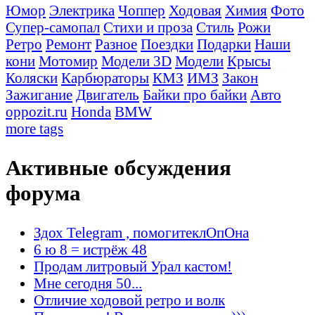
Юмор
Электрика
Чоппер
Ходовая
Химия
Фото
Супер-самопал
Стихи и проза
Стиль
Рожи
Ретро
Ремонт
Разное
Поездки
Подарки
Наши
кони
Мотомир
Модели 3D
Модели
Крысы
Коляски
Карбюраторы
КМЗ
ИМЗ
Закон
Зажигание
Двигатель
Байки про байки
Авто
oppozit.ru
Honda
BMW
more tags
Активные обсуждения
форума
Здох Telegram , помогитеклОпОна
6 ю 8 = истрёж 48
Продам литровый Урал кастом!
Мне сегодня 50...
Отличие ходовой ретро и волк