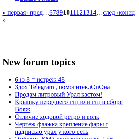
« первая
‹ пред
…
6
7
8
9
10
11
12
13
14
…
след ›
конец
»
New forum topics
6 ю 8 = истрёж 48
Здох Telegram , помогитеклОпОна
Продам литровый Урал кастом!
Крышку переднего гтц или гтц в сборе
Вояж
Отличие ходовой ретро и волк
Чертеж флажка крепление фары с
надписью урал у кого есть
Эмблему КМЗ круглую куплю 2 шт