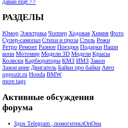
давай ещё >>
РАЗДЕЛЫ
Юмор
Электрика
Чоппер
Ходовая
Химия
Фото
Супер-самопал
Стихи и проза
Стиль
Рожи
Ретро
Ремонт
Разное
Поездки
Подарки
Наши
кони
Мотомир
Модели 3D
Модели
Крысы
Коляски
Карбюраторы
КМЗ
ИМЗ
Закон
Зажигание
Двигатель
Байки про байки
Авто
oppozit.ru
Honda
BMW
more tags
Активные обсуждения
форума
Здох Telegram , помогитеклОпОна