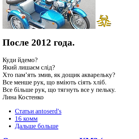
После 2012 года.
Куди йдемо?
Який лишаєм слід?
Хто пам’ять змив, як дощик акварельку?
Все менше рук, що вміють сіять хліб.
Все більше рук, що тягнуть все у пельку.
Лина Костенко
Статьи antoserd's
16 комм
Дальше больше