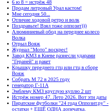
6 ю 8 = истрёж 48
Продам литровый Урал кастом!
Мне сегодня 50...
Отличие ходовой ретро и волк
Поздравьте! Взял тоже оппозит)))
Алюминиевый обод на переднее колесо
Волка
Отрыл Вояж
Журнал "Мото" воскрес!
Завод КМЗ в Киеве разнесли ударами
"Гераней" и ракет
Крышку переднего гтц или гтц в сборе
Вояж
Собрать М 72 в 2025 году
генератор Г-11А
Эмблему КМЗ круглую куплю 2 шт
Истрёж номер 47. Лето 2026. Вот эти даты
Пиратские футболки "24 года Оппозит.ру" -
остатки + ЕЩЁ ОДНА допечатка.