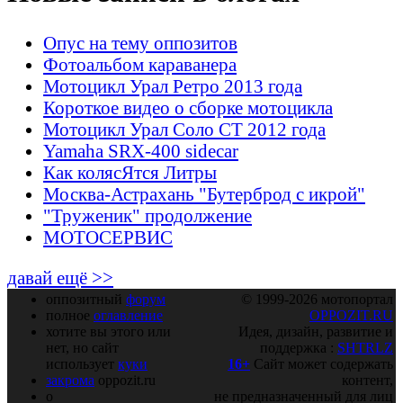
Опус на тему оппозитов
Фотоальбом караванера
Мотоцикл Урал Ретро 2013 года
Короткое видео о сборке мотоцикла
Мотоцикл Урал Соло СТ 2012 года
Yamaha SRX-400 sidecar
Как колясЯтся Литры
Москва-Астрахань "Бутерброд с икрой"
"Труженик" продолжение
МОТОСЕРВИС
давай ещё >>
оппозитный
форум
© 1999-2026 мотопортал
полное
оглавление
OPPOZIT.RU
хотите вы этого или
Идея, дизайн, развитие и
нет, но сайт
поддержка :
SHTRLZ
использует
куки
16+
Сайт может содержать
закрома
oppozit.ru
контент,
о
не предназначенный для лиц