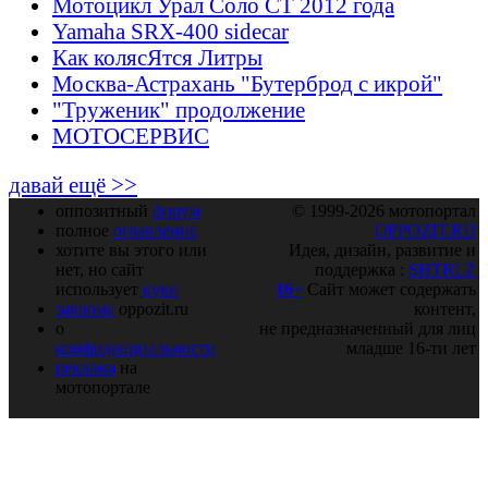
Мотоцикл Урал Соло СТ 2012 года
Yamaha SRX-400 sidecar
Как колясЯтся Литры
Москва-Астрахань "Бутерброд с икрой"
"Труженик" продолжение
МОТОСЕРВИС
давай ещё >>
оппозитный
форум
© 1999-2026 мотопортал
полное
оглавление
OPPOZIT.RU
хотите вы этого или
Идея, дизайн, развитие и
нет, но сайт
поддержка :
SHTRLZ
использует
куки
16+
Сайт может содержать
закрома
oppozit.ru
контент,
о
не предназначенный для лиц
конфиденциальности
младше 16-ти лет
реклама
на
мотопортале