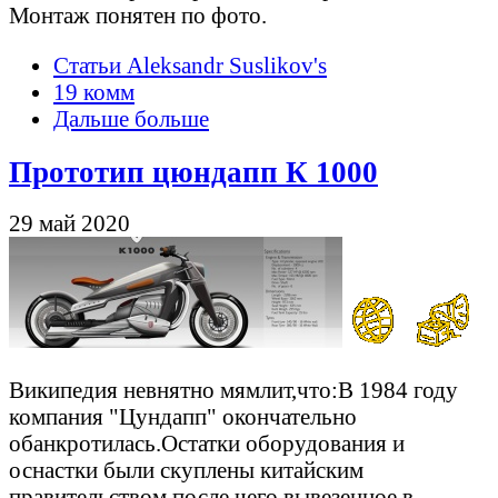
Монтаж понятен по фото.
Статьи Aleksandr Suslikov's
19 комм
Дальше больше
Прототип цюндапп К 1000
29 май 2020
Википедия невнятно мямлит,что:В 1984 году
компания "Цундапп" окончательно
обанкротилась.Остатки оборудования и
оснастки были скуплены китайским
правительством,после чего,вывезенное в