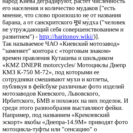
народ Киева деградируют, растет численность
его населения и количество мудаков ["есть
мнение, что слово произошло не от названия
барана, а от санскритского मूध му́дха ("человек
не утруждающий себя совершенствованием и
развитием") -
http://haritonov.wiki/
)].
Так называемое ЧАО «Киевский мотозавод»
"заменяет" контора с «торговым знаком»
времен правления Куташева и шильдиком
«KMZ DNEPR motorcycles/ Мотоциклы Днепр
КМЗ К-750 М-72», под которыми ее
сотрудники смешивают мухи и котлеты,
публикуя в фейсбуке различные фото изделий
мотозаводов Киевского, Львовского,
Ирбитского, БМВ и похожих на них поделок. И
среди этого разнообразия выставляют фейки.
Например, под названием «Кремлевский
эскорт» якобы «Днепра-14.9М» приводят фото
мотоцикла-туфты или "сенсацию" о