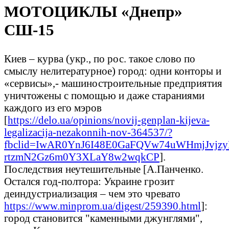
МОТОЦИКЛЫ «Днепр»
СШ-15
Киев – курва (укр., по рос. такое слово по
смыслу нелитературное) город: одни конторы и
«сервисы»,- машиностроительные предприятия
уничтожены с помощью и даже стараниями
каждого из его мэров
[
https://delo.ua/opinions/novij-genplan-kijeva-
legalizacija-nezakonnih-nov-364537/?
fbclid=IwAR0YnJ6I48E0GaFQVw74uWHmjJvjzy
rtzmN2Gz6m0Y3XLaY8w2wqkCP
].
Последствия неутешительные [А.Панченко.
Остался год-полтора: Украине грозит
деиндустриализация – чем это чревато
https://www.minprom.ua/digest/259390.html
]:
город становится "каменными джунглями",