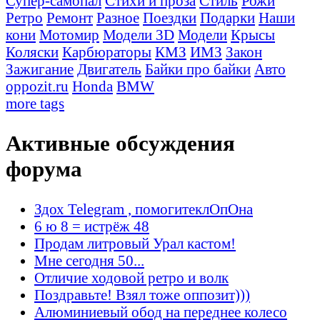
Супер-самопал
Стихи и проза
Стиль
Рожи
Ретро
Ремонт
Разное
Поездки
Подарки
Наши
кони
Мотомир
Модели 3D
Модели
Крысы
Коляски
Карбюраторы
КМЗ
ИМЗ
Закон
Зажигание
Двигатель
Байки про байки
Авто
oppozit.ru
Honda
BMW
more tags
Активные обсуждения
форума
Здох Telegram , помогитеклОпОна
6 ю 8 = истрёж 48
Продам литровый Урал кастом!
Мне сегодня 50...
Отличие ходовой ретро и волк
Поздравьте! Взял тоже оппозит)))
Алюминиевый обод на переднее колесо