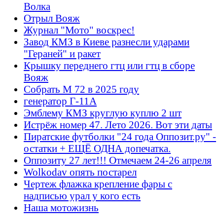
Волка
Отрыл Вояж
Журнал "Мото" воскрес!
Завод КМЗ в Киеве разнесли ударами
"Гераней" и ракет
Крышку переднего гтц или гтц в сборе
Вояж
Собрать М 72 в 2025 году
генератор Г-11А
Эмблему КМЗ круглую куплю 2 шт
Истрёж номер 47. Лето 2026. Вот эти даты
Пиратские футболки "24 года Оппозит.ру" -
остатки + ЕЩЁ ОДНА допечатка.
Оппозиту 27 лет!!! Отмечаем 24-26 апреля
Wolkodav опять постарел
Чертеж флажка крепление фары с
надписью урал у кого есть
Наша мотожизнь