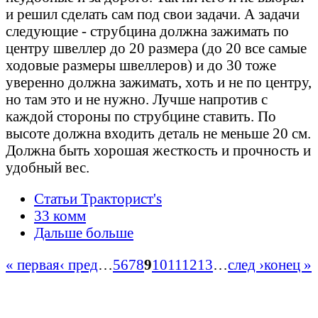
и решил сделать сам под свои задачи. А задачи
следующие - струбцина должна зажимать по
центру швеллер до 20 размера (до 20 все самые
ходовые размеры швеллеров) и до 30 тоже
уверенно должна зажимать, хоть и не по центру,
но там это и не нужно. Лучше напротив с
каждой стороны по струбцине ставить. По
высоте должна входить деталь не меньше 20 см.
Должна быть хорошая жесткость и прочность и
удобный вес.
Статьи Тракторист's
33 комм
Дальше больше
« первая
‹ пред
…
5
6
7
8
9
10
11
12
13
…
след ›
конец »