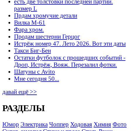
есть две толстовки последней партии.
размер L
Прдам хромучие детали
Вилка М-61
Фара хром.
Продам шестерни Герцог
Истрёж номер 47. Лето 2026. Вот эти даты
Такси Биг-Бен
Остатки футболок с прошедших событий -
Дроп, Истрёж, Вояж. Перезалил фотки.
Шатуны с Avito
Мне сегодня 50...
давай ещё >>
РАЗДЕЛЫ
Юмор
Электрика
Чоппер
Ходовая
Химия
Фото