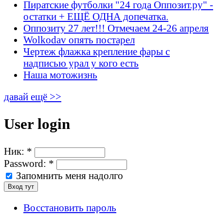
Пиратские футболки "24 года Оппозит.ру" -
остатки + ЕЩЁ ОДНА допечатка.
Оппозиту 27 лет!!! Отмечаем 24-26 апреля
Wolkodav опять постарел
Чертеж флажка крепление фары с
надписью урал у кого есть
Наша мотожизнь
давай ещё >>
User login
Ник:
*
Password:
*
Запомнить меня надолго
Восстановить пароль