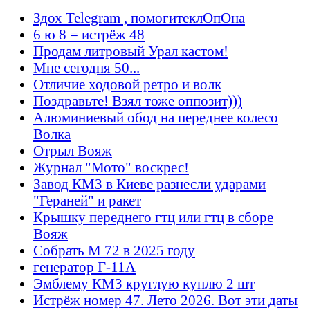
Здох Telegram , помогитеклОпОна
6 ю 8 = истрёж 48
Продам литровый Урал кастом!
Мне сегодня 50...
Отличие ходовой ретро и волк
Поздравьте! Взял тоже оппозит)))
Алюминиевый обод на переднее колесо
Волка
Отрыл Вояж
Журнал "Мото" воскрес!
Завод КМЗ в Киеве разнесли ударами
"Гераней" и ракет
Крышку переднего гтц или гтц в сборе
Вояж
Собрать М 72 в 2025 году
генератор Г-11А
Эмблему КМЗ круглую куплю 2 шт
Истрёж номер 47. Лето 2026. Вот эти даты