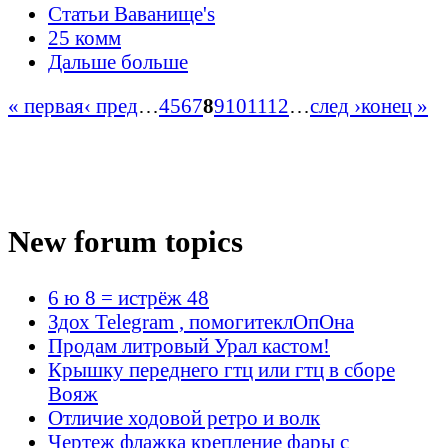
Статьи Ваванище's
25 комм
Дальше больше
« первая
‹ пред
…
4
5
6
7
8
9
10
11
12
…
след ›
конец »
New forum topics
6 ю 8 = истрёж 48
Здох Telegram , помогитеклОпОна
Продам литровый Урал кастом!
Крышку переднего гтц или гтц в сборе
Вояж
Отличие ходовой ретро и волк
Чертеж флажка крепление фары с