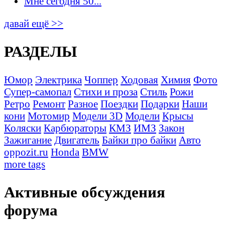
Мне сегодня 50...
давай ещё >>
РАЗДЕЛЫ
Юмор
Электрика
Чоппер
Ходовая
Химия
Фото
Супер-самопал
Стихи и проза
Стиль
Рожи
Ретро
Ремонт
Разное
Поездки
Подарки
Наши
кони
Мотомир
Модели 3D
Модели
Крысы
Коляски
Карбюраторы
КМЗ
ИМЗ
Закон
Зажигание
Двигатель
Байки про байки
Авто
oppozit.ru
Honda
BMW
more tags
Активные обсуждения
форума