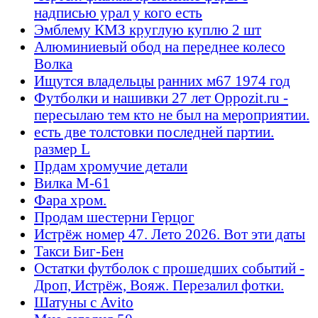
надписью урал у кого есть
Эмблему КМЗ круглую куплю 2 шт
Алюминиевый обод на переднее колесо
Волка
Ищутся владельцы ранних м67 1974 год
Футболки и нашивки 27 лет Oppozit.ru -
пересылаю тем кто не был на мероприятии.
есть две толстовки последней партии.
размер L
Прдам хромучие детали
Вилка М-61
Фара хром.
Продам шестерни Герцог
Истрёж номер 47. Лето 2026. Вот эти даты
Такси Биг-Бен
Остатки футболок с прошедших событий -
Дроп, Истрёж, Вояж. Перезалил фотки.
Шатуны с Avito