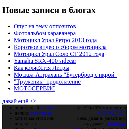
Новые записи в блогах
Опус на тему оппозитов
Фотоальбом караванера
Мотоцикл Урал Ретро 2013 года
Короткое видео о сборке мотоцикла
Мотоцикл Урал Соло СТ 2012 года
Yamaha SRX-400 sidecar
Как колясЯтся Литры
Москва-Астрахань "Бутерброд с икрой"
"Труженик" продолжение
МОТОСЕРВИС
давай ещё >>
оппозитный
форум
© 1999-2026 мотопортал
полное
оглавление
OPPOZIT.RU
хотите вы этого или
Идея, дизайн, развитие и
нет, но сайт
поддержка :
SHTRLZ
использует
куки
16+
Сайт может содержать