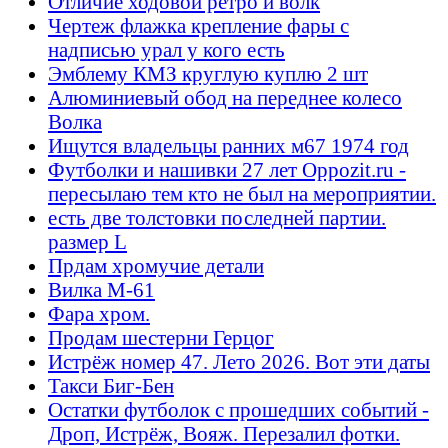
Отличие ходовой ретро и волк
Чертеж флажка крепление фары с
надписью урал у кого есть
Эмблему КМЗ круглую куплю 2 шт
Алюминиевый обод на переднее колесо
Волка
Ищутся владельцы ранних м67 1974 год
Футболки и нашивки 27 лет Oppozit.ru -
пересылаю тем кто не был на мероприятии.
есть две толстовки последней партии.
размер L
Прдам хромучие детали
Вилка М-61
Фара хром.
Продам шестерни Герцог
Истрёж номер 47. Лето 2026. Вот эти даты
Такси Биг-Бен
Остатки футболок с прошедших событий -
Дроп, Истрёж, Вояж. Перезалил фотки.