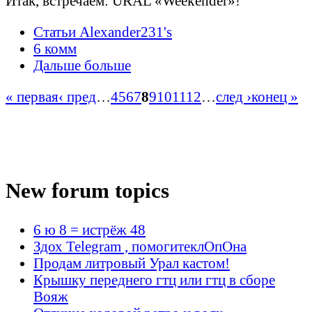
Итак, встречаем: URAL «Weekender»!
Статьи Alexander231's
6 комм
Дальше больше
« первая
‹ пред
…
4
5
6
7
8
9
10
11
12
…
след ›
конец »
New forum topics
6 ю 8 = истрёж 48
Здох Telegram , помогитеклОпОна
Продам литровый Урал кастом!
Крышку переднего гтц или гтц в сборе
Вояж