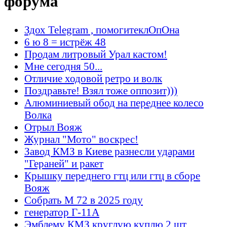
форума
Здох Telegram , помогитеклОпОна
6 ю 8 = истрёж 48
Продам литровый Урал кастом!
Мне сегодня 50...
Отличие ходовой ретро и волк
Поздравьте! Взял тоже оппозит)))
Алюминиевый обод на переднее колесо
Волка
Отрыл Вояж
Журнал "Мото" воскрес!
Завод КМЗ в Киеве разнесли ударами
"Гераней" и ракет
Крышку переднего гтц или гтц в сборе
Вояж
Собрать М 72 в 2025 году
генератор Г-11А
Эмблему КМЗ круглую куплю 2 шт