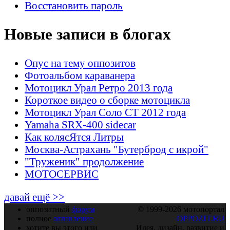
Восстановить пароль
Новые записи в блогах
Опус на тему оппозитов
Фотоальбом караванера
Мотоцикл Урал Ретро 2013 года
Короткое видео о сборке мотоцикла
Мотоцикл Урал Соло СТ 2012 года
Yamaha SRX-400 sidecar
Как колясЯтся Литры
Москва-Астрахань "Бутерброд с икрой"
"Труженик" продолжение
МОТОСЕРВИС
давай ещё >>
оппозитный
форум
© 1999-2026 мотопортал
полное
оглавление
OPPOZIT.RU
хотите вы этого или
Идея, дизайн, развитие и