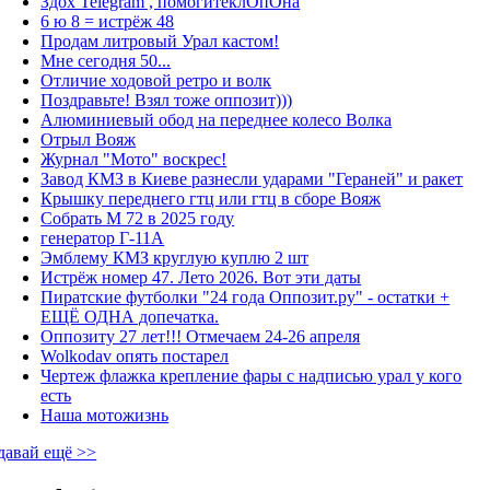
Здох Telegram , помогитеклОпОна
6 ю 8 = истрёж 48
Продам литровый Урал кастом!
Мне сегодня 50...
Отличие ходовой ретро и волк
Поздравьте! Взял тоже оппозит)))
Алюминиевый обод на переднее колесо Волка
Отрыл Вояж
Журнал "Мото" воскрес!
Завод КМЗ в Киеве разнесли ударами "Гераней" и ракет
Крышку переднего гтц или гтц в сборе Вояж
Собрать М 72 в 2025 году
генератор Г-11А
Эмблему КМЗ круглую куплю 2 шт
Истрёж номер 47. Лето 2026. Вот эти даты
Пиратские футболки "24 года Оппозит.ру" - остатки +
ЕЩЁ ОДНА допечатка.
Оппозиту 27 лет!!! Отмечаем 24-26 апреля
Wolkodav опять постарел
Чертеж флажка крепление фары с надписью урал у кого
есть
Наша мотожизнь
давай ещё >>