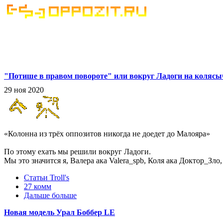
"Потише в правом повороте" или вокруг Ладоги на колясы
29 ноя 2020
«Колонна из трёх оппозитов никогда не доедет до Малояра»
По этому ехать мы решили вокруг Ладоги.
Мы это значится я, Валера ака Valera_spb, Коля ака Доктор_Зло,
Статьи Troll's
27 комм
Дальше больше
Новая модель Урал Боббер LE