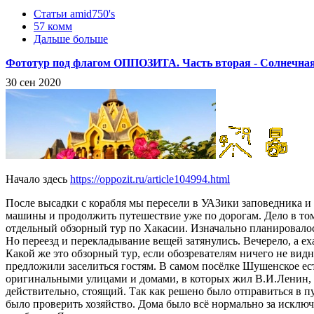
Статьи amid750's
57 комм
Дальше больше
Фототур под флагом ОППОЗИТА. Часть вторая - Солнечна
30 сен 2020
Начало здесь
https://oppozit.ru/article104994.html
После высадки с корабля мы пересели в УАЗики заповедника и
машины и продолжить путешествие уже по дорогам. Дело в том,
отдельный обзорный тур по Хакасии. Изначально планировалось
Но переезд и перекладывание вещей затянулись. Вечерело, а ех
Какой же это обзорный тур, если обозревателям ничего не видн
предложили заселиться гостям. В самом посёлке Шушенское ест
оригинальными улицами и домами, в которых жил В.И.Ленин, ко
действительно, стоящий. Так как решено было отправиться в пу
было проверить хозяйство. Дома было всё нормально за исключе