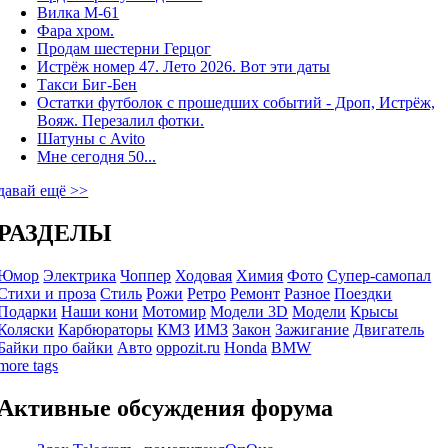
Вилка М-61
Фара хром.
Продам шестерни Герцог
Истрёж номер 47. Лето 2026. Вот эти даты
Такси Биг-Бен
Остатки футболок с прошедших событий - Дроп, Истрёж,
Вояж. Перезалил фотки.
Шатуны с Avito
Мне сегодня 50...
давай ещё >>
РАЗДЕЛЫ
Юмор
Электрика
Чоппер
Ходовая
Химия
Фото
Супер-самопал
Стихи и проза
Стиль
Рожи
Ретро
Ремонт
Разное
Поездки
Подарки
Наши кони
Мотомир
Модели 3D
Модели
Крысы
Коляски
Карбюраторы
КМЗ
ИМЗ
Закон
Зажигание
Двигатель
Байки про байки
Авто
oppozit.ru
Honda
BMW
more tags
Активные обсуждения форума