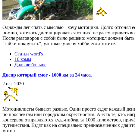
Однажды лег спать с мыслью - хочу мотоцикл. Долго отгонял ее 
помню, хотелось дистанцироваться от них, не рассматривать вс
После разговоров с собой было решено: мотоцикл должен быть 
"гайки покрутить", уж такое у меня хобби если хотите.
Статьи word's
16 комм
Дальше больше
Днепр который смог - 1600 км за 24 часа.
2 окт 2020
Мотоциклисты бывают разные. Одни просто ездят каждый день
по проспектам или городским окрестностям. А есть те, кто, наг
консервов отправляются куда-нибудь за 1000 километров, прич
путешествия. Ездят как на специально предназначенных для этог
мотор.