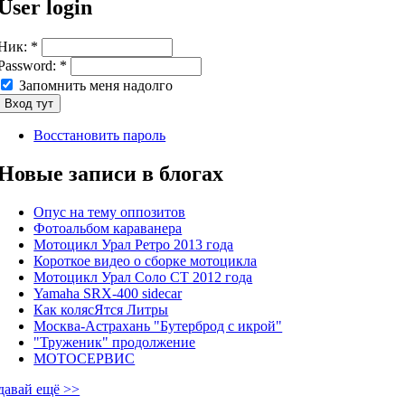
User login
Ник:
*
Password:
*
Запомнить меня надолго
Восстановить пароль
Новые записи в блогах
Опус на тему оппозитов
Фотоальбом караванера
Мотоцикл Урал Ретро 2013 года
Короткое видео о сборке мотоцикла
Мотоцикл Урал Соло СТ 2012 года
Yamaha SRX-400 sidecar
Как колясЯтся Литры
Москва-Астрахань "Бутерброд с икрой"
"Труженик" продолжение
МОТОСЕРВИС
давай ещё >>