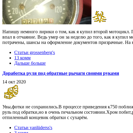
Напишу немного лирики о том, как я купил второй мотоцикл. Пос
впал в отчаяние. Ведь умер он за неделю до того, как я купил 
потрачены, шансы на оформление документов призрачные. На но
Статьи grossenberg's
13 комм
Дальше больше
Доработка руля под обратные рычаги своими руками
14 окт 2020
Увы,фотки не сохранились.В процессе приведения к750 поближ
руль под обратки,но в очень печальном состоянии.Хром побит,
отпиленный концевик обратки с сухарём.
Статьи vanlüderss's
3 комм