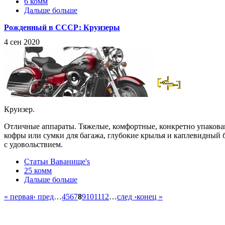
6 комм
Дальше больше
Рожденный в СССР: Круизеры
4 сен 2020
Круизер.
Отличные аппараты. Тяжелые, комфортные, конкретно упакован
кофры или сумки для багажа, глубокие крылья и каплевидный ба
с удовольствием.
Статьи Ваванище's
25 комм
Дальше больше
« первая
‹ пред
…
4
5
6
7
8
9
10
11
12
…
след ›
конец »