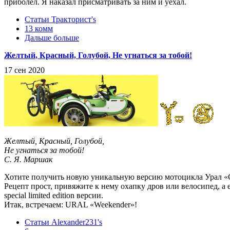
приболел. Я наказал присматривать за ним и уехал.
Статьи Тракторист's
13 комм
Дальше больше
Желтый, Красный, Голубой, Не угнаться за тобой!
17 сен 2020
Желтый, Красный, Голубой,
Не угнаться за тобой!
С. Я. Маршак
Хотите получить новую уникальную версию мотоцикла Урал «G
Рецепт прост, привяжите к нему охапку дров или велосипед, а 
special limited edition версии.
Итак, встречаем: URAL «Weekender»!
Статьи Alexander231's