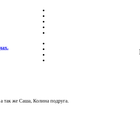
чах.
 а так же Саша, Колина подруга.