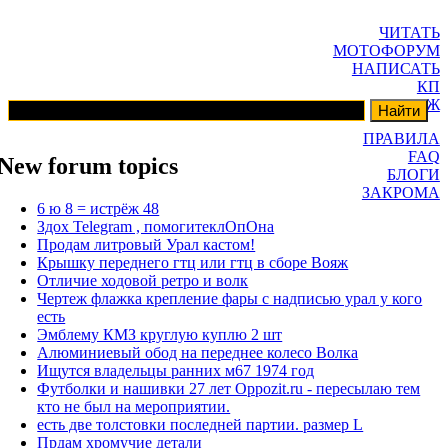
ЧИТАТЬ
МОТОФОРУМ
НАПИСАТЬ
КП
ГАРАЖ
ПРАВИЛА
FAQ
New forum topics
БЛОГИ
ЗАКРОМА
6 ю 8 = истрёж 48
Здох Telegram , помогитеклОпОна
Продам литровый Урал кастом!
Крышку переднего гтц или гтц в сборе Вояж
Отличие ходовой ретро и волк
Чертеж флажка крепление фары с надписью урал у кого
есть
Эмблему КМЗ круглую куплю 2 шт
Алюминиевый обод на переднее колесо Волка
Ищутся владельцы ранних м67 1974 год
Футболки и нашивки 27 лет Oppozit.ru - пересылаю тем
кто не был на мероприятии.
есть две толстовки последней партии. размер L
Прдам хромучие детали