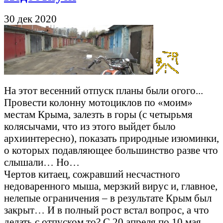
30 дек 2020
На этот весенний отпуск планы были огого...
Провести колонну мотоциклов по «моим»
местам Крыма, залезть в горы (с четырьмя
колясычами, что из этого выйдет было
архиинтересно), показать природные изюминки,
о которых подавляющее большинство разве что
слышали… Но…
Чертов китаец, сожравший несчастного
недоваренного мыша, мерзкий вирус и, главное,
нелепые ограничения – в результате Крым был
закрыт… И в полный рост встал вопрос, а что
делать с отпуском то? С 20 апреля по 10 мая…