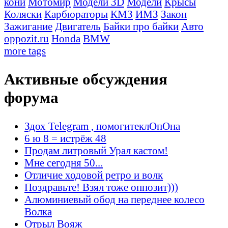
кони
Мотомир
Модели 3D
Модели
Крысы
Коляски
Карбюраторы
КМЗ
ИМЗ
Закон
Зажигание
Двигатель
Байки про байки
Авто
oppozit.ru
Honda
BMW
more tags
Активные обсуждения
форума
Здох Telegram , помогитеклОпОна
6 ю 8 = истрёж 48
Продам литровый Урал кастом!
Мне сегодня 50...
Отличие ходовой ретро и волк
Поздравьте! Взял тоже оппозит)))
Алюминиевый обод на переднее колесо
Волка
Отрыл Вояж