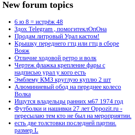
New forum topics
6 ю 8 = истрёж 48
Здох Telegram , помогитеклОпОна
Продам литровый Урал кастом!
Крышку переднего гтц или гтц в сборе
Вояж
Отличие ходовой ретро и волк
Чертеж флажка крепление фары с
надписью урал у кого есть
Эмблему КМЗ круглую куплю 2 шт
Алюминиевый обод на переднее колесо
Волка
Ищутся владельцы ранних м67 1974 год
Футболки и нашивки 27 лет Oppozit.ru -
пересылаю тем кто не был на мероприятии.
есть две толстовки последней партии.
размер L