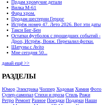
Прдам хромучие детали
Вилка М-61
Фара хром.
Продам шестерни Герцог
Истрёж номер 47. Лето 2026. Вот эти даты
Такси Биг-Бен
Остатки футболок с прошедших событий -
Дроп, Истрёж, Вояж. Перезалил фотки.
Шатуны с Avito
Мне сегодня 50...
давай ещё >>
РАЗДЕЛЫ
Юмор
Электрика
Чоппер
Ходовая
Химия
Фото
Супер-самопал
Стихи и проза
Стиль
Рожи
Ретро
Ремонт
Разное
Поездки
Подарки
Наши