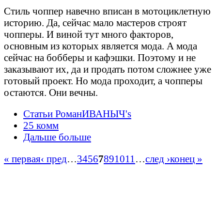
Стиль чоппер навечно вписан в мотоциклетную
историю. Да, сейчас мало мастеров строят
чопперы. И виной тут много факторов,
основным из которых является мода. А мода
сейчас на бобберы и кафэшки. Поэтому и не
заказывают их, да и продать потом сложнее уже
готовый проект. Но мода проходит, а чопперы
остаются. Они вечны.
Статьи РоманИВАНЫЧ's
25 комм
Дальше больше
« первая
‹ пред
…
3
4
5
6
7
8
9
10
11
…
след ›
конец »