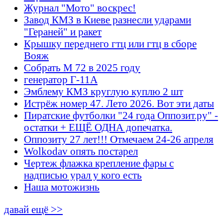
Журнал "Мото" воскрес!
Завод КМЗ в Киеве разнесли ударами
"Гераней" и ракет
Крышку переднего гтц или гтц в сборе
Вояж
Собрать М 72 в 2025 году
генератор Г-11А
Эмблему КМЗ круглую куплю 2 шт
Истрёж номер 47. Лето 2026. Вот эти даты
Пиратские футболки "24 года Оппозит.ру" -
остатки + ЕЩЁ ОДНА допечатка.
Оппозиту 27 лет!!! Отмечаем 24-26 апреля
Wolkodav опять постарел
Чертеж флажка крепление фары с
надписью урал у кого есть
Наша мотожизнь
давай ещё >>