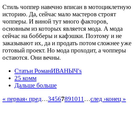
Стиль чоппер навечно вписан в мотоциклетную
историю. Да, сейчас мало мастеров строят
чопперы. И виной тут много факторов,
основным из которых является мода. А мода
сейчас на бобберы и кафэшки. Поэтому и не
заказывают их, да и продать потом сложнее уже
готовый проект. Но мода проходит, а чопперы
остаются. Они вечны.
Статьи РоманИВАНЫЧ's
25 комм
Дальше больше
« первая
‹ пред
…
3
4
5
6
7
8
9
10
11
…
след ›
конец »