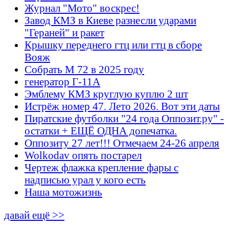
Журнал "Мото" воскрес!
Завод КМЗ в Киеве разнесли ударами
"Гераней" и ракет
Крышку переднего гтц или гтц в сборе
Вояж
Собрать М 72 в 2025 году
генератор Г-11А
Эмблему КМЗ круглую куплю 2 шт
Истрёж номер 47. Лето 2026. Вот эти даты
Пиратские футболки "24 года Оппозит.ру" -
остатки + ЕЩЁ ОДНА допечатка.
Оппозиту 27 лет!!! Отмечаем 24-26 апреля
Wolkodav опять постарел
Чертеж флажка крепление фары с
надписью урал у кого есть
Наша мотожизнь
давай ещё >>