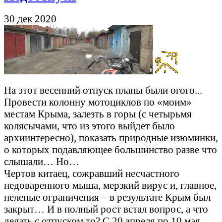
30 дек 2020
На этот весенний отпуск планы были огого...
Провести колонну мотоциклов по «моим»
местам Крыма, залезть в горы (с четырьмя
колясычами, что из этого выйдет было
архиинтересно), показать природные изюминки,
о которых подавляющее большинство разве что
слышали… Но…
Чертов китаец, сожравший несчастного
недоваренного мыша, мерзкий вирус и, главное,
нелепые ограничения – в результате Крым был
закрыт… И в полный рост встал вопрос, а что
делать с отпуском то? С 20 апреля по 10 мая…