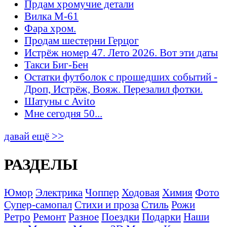
Прдам хромучие детали
Вилка М-61
Фара хром.
Продам шестерни Герцог
Истрёж номер 47. Лето 2026. Вот эти даты
Такси Биг-Бен
Остатки футболок с прошедших событий -
Дроп, Истрёж, Вояж. Перезалил фотки.
Шатуны с Avito
Мне сегодня 50...
давай ещё >>
РАЗДЕЛЫ
Юмор
Электрика
Чоппер
Ходовая
Химия
Фото
Супер-самопал
Стихи и проза
Стиль
Рожи
Ретро
Ремонт
Разное
Поездки
Подарки
Наши