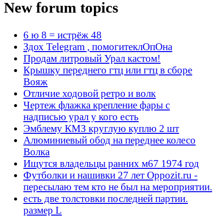
New forum topics
6 ю 8 = истрёж 48
Здох Telegram , помогитеклОпОна
Продам литровый Урал кастом!
Крышку переднего гтц или гтц в сборе
Вояж
Отличие ходовой ретро и волк
Чертеж флажка крепление фары с
надписью урал у кого есть
Эмблему КМЗ круглую куплю 2 шт
Алюминиевый обод на переднее колесо
Волка
Ищутся владельцы ранних м67 1974 год
Футболки и нашивки 27 лет Oppozit.ru -
пересылаю тем кто не был на мероприятии.
есть две толстовки последней партии.
размер L