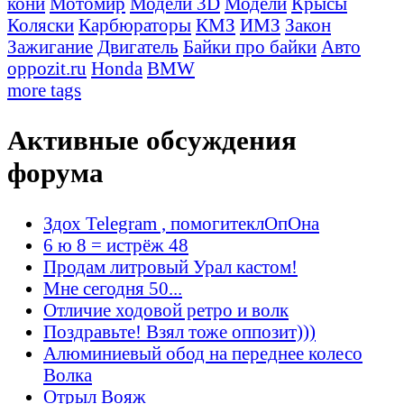
кони
Мотомир
Модели 3D
Модели
Крысы
Коляски
Карбюраторы
КМЗ
ИМЗ
Закон
Зажигание
Двигатель
Байки про байки
Авто
oppozit.ru
Honda
BMW
more tags
Активные обсуждения
форума
Здох Telegram , помогитеклОпОна
6 ю 8 = истрёж 48
Продам литровый Урал кастом!
Мне сегодня 50...
Отличие ходовой ретро и волк
Поздравьте! Взял тоже оппозит)))
Алюминиевый обод на переднее колесо
Волка
Отрыл Вояж