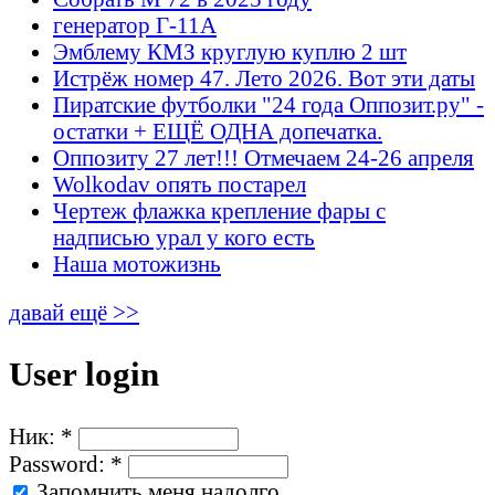
генератор Г-11А
Эмблему КМЗ круглую куплю 2 шт
Истрёж номер 47. Лето 2026. Вот эти даты
Пиратские футболки "24 года Оппозит.ру" -
остатки + ЕЩЁ ОДНА допечатка.
Оппозиту 27 лет!!! Отмечаем 24-26 апреля
Wolkodav опять постарел
Чертеж флажка крепление фары с
надписью урал у кого есть
Наша мотожизнь
давай ещё >>
User login
Ник:
*
Password:
*
Запомнить меня надолго