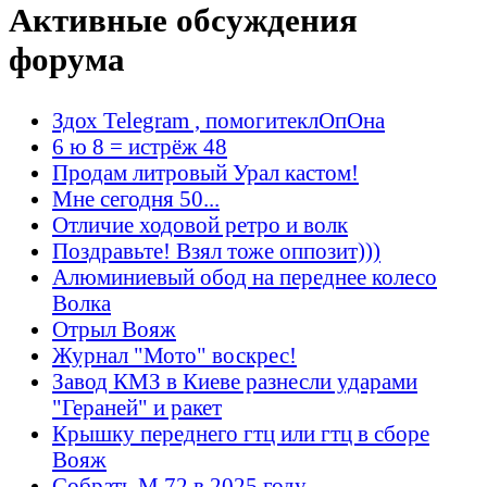
Активные обсуждения
форума
Здох Telegram , помогитеклОпОна
6 ю 8 = истрёж 48
Продам литровый Урал кастом!
Мне сегодня 50...
Отличие ходовой ретро и волк
Поздравьте! Взял тоже оппозит)))
Алюминиевый обод на переднее колесо
Волка
Отрыл Вояж
Журнал "Мото" воскрес!
Завод КМЗ в Киеве разнесли ударами
"Гераней" и ракет
Крышку переднего гтц или гтц в сборе
Вояж
Собрать М 72 в 2025 году