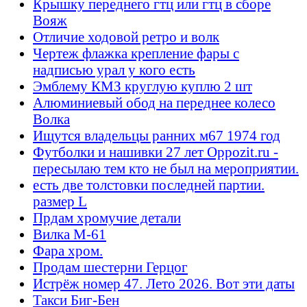
Крышку переднего гтц или гтц в сборе
Вояж
Отличие ходовой ретро и волк
Чертеж флажка крепление фары с
надписью урал у кого есть
Эмблему КМЗ круглую куплю 2 шт
Алюминиевый обод на переднее колесо
Волка
Ищутся владельцы ранних м67 1974 год
Футболки и нашивки 27 лет Oppozit.ru -
пересылаю тем кто не был на мероприятии.
есть две толстовки последней партии.
размер L
Прдам хромучие детали
Вилка М-61
Фара хром.
Продам шестерни Герцог
Истрёж номер 47. Лето 2026. Вот эти даты
Такси Биг-Бен