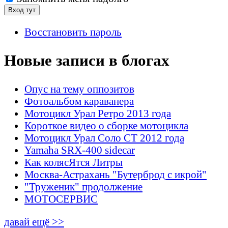
Восстановить пароль
Новые записи в блогах
Опус на тему оппозитов
Фотоальбом караванера
Мотоцикл Урал Ретро 2013 года
Короткое видео о сборке мотоцикла
Мотоцикл Урал Соло СТ 2012 года
Yamaha SRX-400 sidecar
Как колясЯтся Литры
Москва-Астрахань "Бутерброд с икрой"
"Труженик" продолжение
МОТОСЕРВИС
давай ещё >>