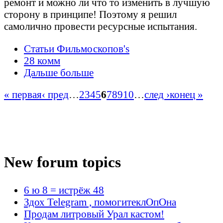
ремонт и можно ли что то изменить в лучшую
сторону в принципе! Поэтому я решил
самолично провести ресурсные испытания.
Статьи Фильмоскопов's
28 комм
Дальше больше
« первая
‹ пред
…
2
3
4
5
6
7
8
9
10
…
след ›
конец »
New forum topics
6 ю 8 = истрёж 48
Здох Telegram , помогитеклОпОна
Продам литровый Урал кастом!