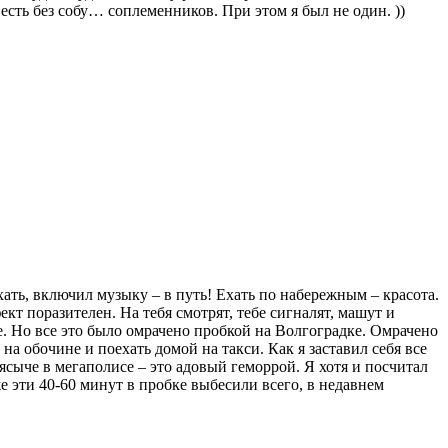
есть без собу… соплеменников. При этом я был не один. ))
ехать, включил музыку – в путь! Ехать по набережным – красота.
т поразителен. На тебя смотрят, тебе сигналят, машут и
. Но все это было омрачено пробкой на Волгоградке. Омрачено
 на обочине и поехать домой на такси. Как я заставил себя все
сыче в мегаполисе – это адовый геморрой. Я хотя и посчитал
е эти 40-60 минут в пробке выбесили всего, в недавнем