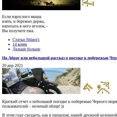
Если взрослого мыша
взять, и бережно держа,
напихать в него иголок, -
Вы получите ежа.
Статьи Shlans's
14 комм
Дальше больше
На Абрау или небольшой рассказ о поездке к побережью Че
20 апр 2021
Краткий отчет о небольшой поездке к побережью Черного моря
пользователей – нелепый обзор! ))
В этом году съездить, как в прошлом, нашей дружной колонной