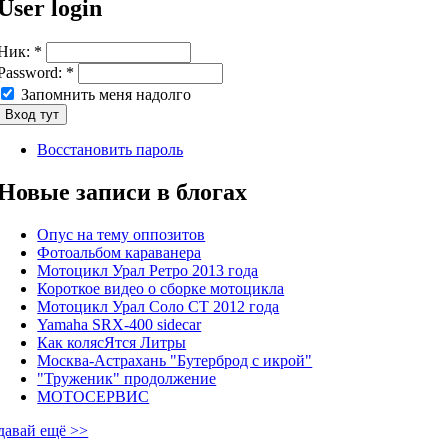
User login
Ник:
*
Password:
*
Запомнить меня надолго
Восстановить пароль
Новые записи в блогах
Опус на тему оппозитов
Фотоальбом караванера
Мотоцикл Урал Ретро 2013 года
Короткое видео о сборке мотоцикла
Мотоцикл Урал Соло СТ 2012 года
Yamaha SRX-400 sidecar
Как колясЯтся Литры
Москва-Астрахань "Бутерброд с икрой"
"Труженик" продолжение
МОТОСЕРВИС
давай ещё >>