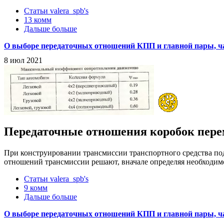
Статьи valera_spb's
13 комм
Дальше больше
О выборе передаточных отношений КПП и главной пары, ча
8 июл 2021
Передаточные отношения коробок пере
При конструировании трансмиссии транспортного средства по
отношений трансмиссии решают, вначале определяя необходим
Статьи valera_spb's
9 комм
Дальше больше
О выборе передаточных отношений КПП и главной пары, ча