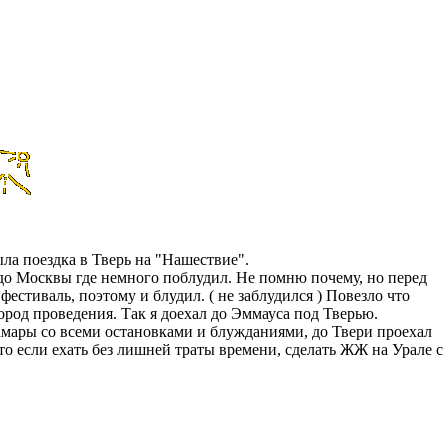
ыла поездка в Тверь на "Нашествие".
 до Москвы где немного поблудил. Не помню почему, но перед
фестиваль, поэтому и блудил. ( не заблудился ) Повезло что
род проведения. Так я доехал до Эммауса под Тверью.
амары со всеми остановками и блужданиями, до Твери проехал
то если ехать без лишней траты времени, сделать ЖЖ на Урале с