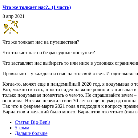
Что же толкает нас?.. (1 часть)
8 апр 2021
Что же толкает нас на путешествия?
Что толкает нас на безрассудные поступки?
Что заставляет нас выбирать то или иное в условиях огранич
Правильно – у каждого из нас на это свой ответ. И одинакового
Когда-то, может еще в пандемийный 2020 год, я подумывал о том
Вот, можно сказать, просто сидел на жопе ровно и записывал в
только подумывал помечтать о чем-то. Не спрашивайте зачем – 
онанизма. Но я же пережил свои 30 лет и еще не умер до конца
Так что в феврале-марте 2021 года я подходил к вопросу праз
Вариантов и желаний было много. Вариантов что что-то (или вс
Статьи Big-Ben's
5 комм
Дальше больше