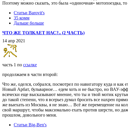
Поэтому можно сказать, это была «одиночная» мотопоездка, то 
Статьи Barovit's
35 комм
Дальше больше
ЧТО ЖЕ ТОЛКАЕТ НАС?.. (2 ЧАСТЬ)
14 апр 2021
часть 1 по
ссылке
продолжаем в части второй:
Что же, оделся, собрался, посмотрел по навигатору куда и как 
Новый Арбат, бульварное… едем хоть и не быстро, но ВАУ-эффек
всячески еще высказывают мнение, что ты и твой мотик крутые
до такой степени, что я всерьез думал бросить все нахрен прямо
же выехать из Москвы, я не знаю… Всё же перемещение на коля
свой маршрут, чтобы максимально ехать против шерсти, но даж
прошлом, довольного меня.
Статьи Big-Ben's