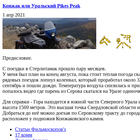
Конжак или Уральский Pikes Peak
1 апр 2021
Предисловие.
С поездки в Стерлитамак прошло пару месяцев.
У меня был план на конец августа, пока стоит теплая погода 
рядовых поездок лопнул коленвал, который проработал около 32
сентябрь и пошли дожди. Температура воздуха снизилась и при
попалось видео где парень из Серова скатался на Урале одиноч
Для справки - Гора находится в южной части Северного Урала и
высота 1569 метров. Это высшая точка Свердловской области 
Добраться до неё можно доехав по Серовскому тракту до город
расположен у подножия Конжаковского камня.
Статьи Фильмоскопов's
17 комм