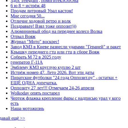
Здох Telegram , помогитеклОпОна
6 ю 8 = истрёж 48
Продам литровый Урал кастом!
Мне сегодня 50...
Отличие ходовой ретро и волк
Поздравьте! Взял тоже оппозит)))
Алюминиевый обод на переднее колесо Волка
Отрыл Вояж
Журнал "Мото" воскрес!
Завод КМЗ в Киеве разнесли ударами "Гераней" и ракет
Крышку переднего гтц или гтц в сборе Вояж
Собрать М 72 в 2025 году
генератор Г-11А
Эмблему КМЗ круглую куплю 2 шт
Истрёж номер 47. Лето 2026. Вот эти даты
Пиратские футболки "24 года Оппозит.ру" - остатки +
ЕЩЁ ОДНА допечатка.
Оппозиту 27 лет!!! Отмечаем 24-26 апреля
Wolkodav опять постарел
Чертеж флажка крепление фары с надписью урал у кого
есть
Наша мотожизнь
давай ещё >>