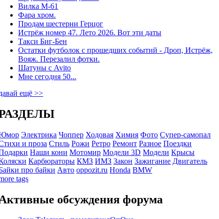
Вилка М-61
Фара хром.
Продам шестерни Герцог
Истрёж номер 47. Лето 2026. Вот эти даты
Такси Биг-Бен
Остатки футболок с прошедших событий - Дроп, Истрёж,
Вояж. Перезалил фотки.
Шатуны с Avito
Мне сегодня 50...
давай ещё >>
РАЗДЕЛЫ
Юмор
Электрика
Чоппер
Ходовая
Химия
Фото
Супер-самопал
Стихи и проза
Стиль
Рожи
Ретро
Ремонт
Разное
Поездки
Подарки
Наши кони
Мотомир
Модели 3D
Модели
Крысы
Коляски
Карбюраторы
КМЗ
ИМЗ
Закон
Зажигание
Двигатель
Байки про байки
Авто
oppozit.ru
Honda
BMW
more tags
Активные обсуждения форума