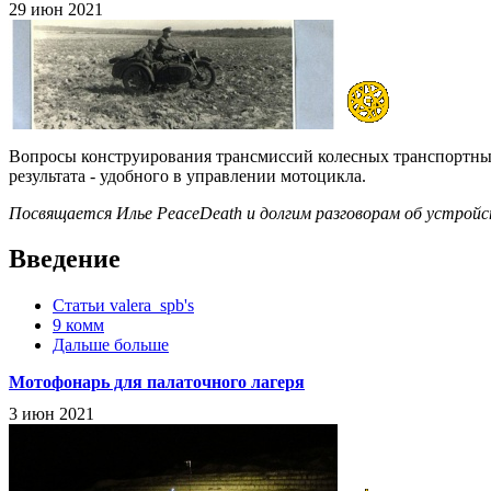
29 июн 2021
Вопросы конструирования трансмиссий колесных транспортных 
результата - удобного в управлении мотоцикла.
Посвящается Илье PeaceDeath и долгим разговорам об устрой
Введение
Статьи valera_spb's
9 комм
Дальше больше
Мотофонарь для палаточного лагеря
3 июн 2021