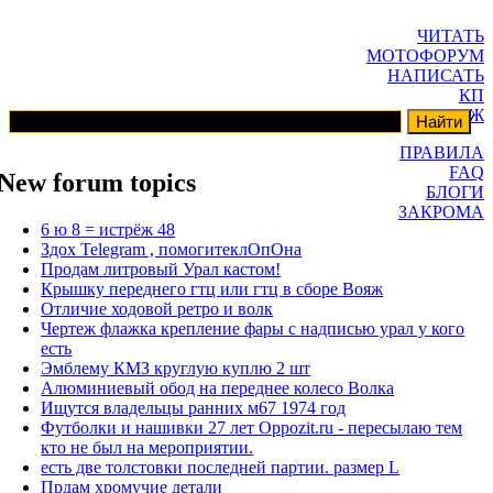
ЧИТАТЬ
МОТОФОРУМ
НАПИСАТЬ
КП
ГАРАЖ
ПРАВИЛА
FAQ
New forum topics
БЛОГИ
ЗАКРОМА
6 ю 8 = истрёж 48
Здох Telegram , помогитеклОпОна
Продам литровый Урал кастом!
Крышку переднего гтц или гтц в сборе Вояж
Отличие ходовой ретро и волк
Чертеж флажка крепление фары с надписью урал у кого
есть
Эмблему КМЗ круглую куплю 2 шт
Алюминиевый обод на переднее колесо Волка
Ищутся владельцы ранних м67 1974 год
Футболки и нашивки 27 лет Oppozit.ru - пересылаю тем
кто не был на мероприятии.
есть две толстовки последней партии. размер L
Прдам хромучие детали