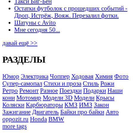
Такси Биг-Бен
Остатки футболок с прошедших событий -
Дроп, Истрёж, Вояж. Перезалил фотки.
Шатуны с Avito
Мне сегодня 50...
давай ещё >>
РАЗДЕЛЫ
Юмор
Электрика
Чоппер
Ходовая
Химия
Фото
Супер-самопал
Стихи и проза
Стиль
Рожи
Ретро
Ремонт
Разное
Поездки
Подарки
Наши
кони
Мотомир
Модели 3D
Модели
Крысы
Коляски
Карбюраторы
КМЗ
ИМЗ
Закон
Зажигание
Двигатель
Байки про байки
Авто
oppozit.ru
Honda
BMW
more tags