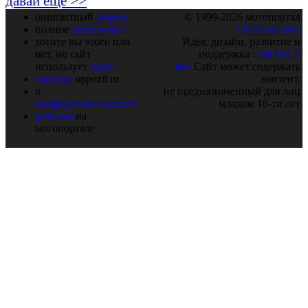
давай ещё >>
оппозитный
форум
© 1999-2026 мотопортал
полное
оглавление
OPPOZIT.RU
хотите вы этого или
Идея, дизайн, развитие и
нет, но сайт
поддержка :
SHTRLZ
использует
куки
16+
Сайт может содержать
закрома
oppozit.ru
контент,
о
не предназначенный для лиц
конфиденциальности
младше 16-ти лет
реклама
на
мотопортале