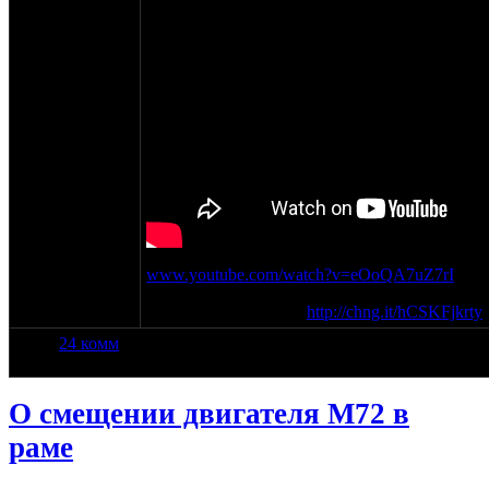
на сайте:
апр-99
нахождение:
Москва
www.youtube.com/watch?v=eOoQA7uZ7rI
ссылка на петицию -
http://chng.it/hCSKFjkrty
24 комм
О смещении двигателя М72 в
раме