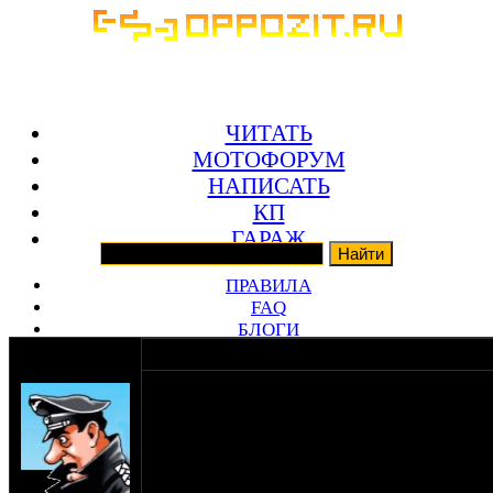
ЧИТАТЬ
МОТОФОРУМ
НАПИСАТЬ
КП
ГАРАЖ
ПРАВИЛА
FAQ
БЛОГИ
ЗАКРОМА
оппозитчик
09-07-21 23:37
SHTRLZ_admin
оппозитчики, подпишемся, не дадим сгинуть