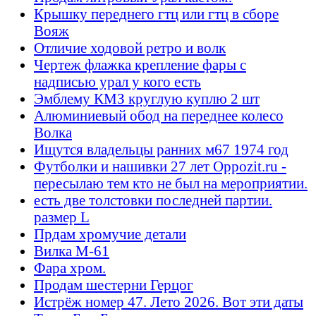
Крышку переднего гтц или гтц в сборе
Вояж
Отличие ходовой ретро и волк
Чертеж флажка крепление фары с
надписью урал у кого есть
Эмблему КМЗ круглую куплю 2 шт
Алюминиевый обод на переднее колесо
Волка
Ищутся владельцы ранних м67 1974 год
Футболки и нашивки 27 лет Oppozit.ru -
пересылаю тем кто не был на мероприятии.
есть две толстовки последней партии.
размер L
Прдам хромучие детали
Вилка М-61
Фара хром.
Продам шестерни Герцог
Истрёж номер 47. Лето 2026. Вот эти даты