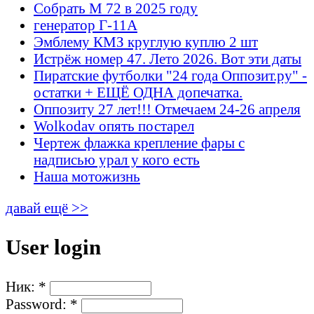
Собрать М 72 в 2025 году
генератор Г-11А
Эмблему КМЗ круглую куплю 2 шт
Истрёж номер 47. Лето 2026. Вот эти даты
Пиратские футболки "24 года Оппозит.ру" -
остатки + ЕЩЁ ОДНА допечатка.
Оппозиту 27 лет!!! Отмечаем 24-26 апреля
Wolkodav опять постарел
Чертеж флажка крепление фары с
надписью урал у кого есть
Наша мотожизнь
давай ещё >>
User login
Ник:
*
Password:
*