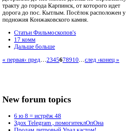
тракту до города Карпинск, от которого идет
дорога до пос. Кытлым. Посёлок расположен у
подножия Конжаковского камня.
Статьи Фильмоскопов's
17 комм
Дальше больше
« первая
‹ пред
…
2
3
4
5
6
7
8
9
10
…
след ›
конец »
New forum topics
6 ю 8 = истрёж 48
Здох Telegram , помогитеклОпОна
Продам литровый Урал кастом!