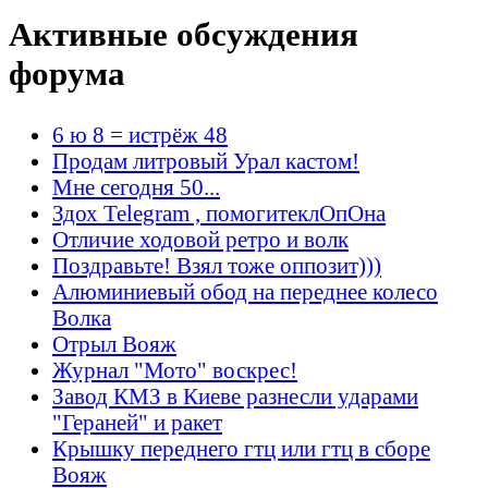
Активные обсуждения
форума
6 ю 8 = истрёж 48
Продам литровый Урал кастом!
Мне сегодня 50...
Здох Telegram , помогитеклОпОна
Отличие ходовой ретро и волк
Поздравьте! Взял тоже оппозит)))
Алюминиевый обод на переднее колесо
Волка
Отрыл Вояж
Журнал "Мото" воскрес!
Завод КМЗ в Киеве разнесли ударами
"Гераней" и ракет
Крышку переднего гтц или гтц в сборе
Вояж