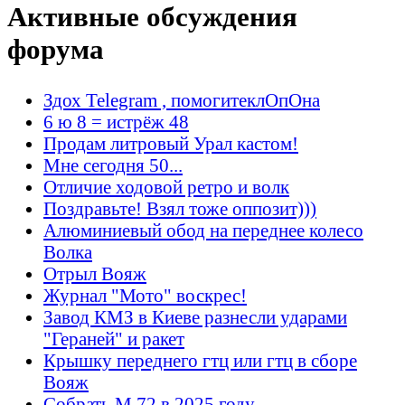
Активные обсуждения
форума
Здох Telegram , помогитеклОпОна
6 ю 8 = истрёж 48
Продам литровый Урал кастом!
Мне сегодня 50...
Отличие ходовой ретро и волк
Поздравьте! Взял тоже оппозит)))
Алюминиевый обод на переднее колесо
Волка
Отрыл Вояж
Журнал "Мото" воскрес!
Завод КМЗ в Киеве разнесли ударами
"Гераней" и ракет
Крышку переднего гтц или гтц в сборе
Вояж
Собрать М 72 в 2025 году