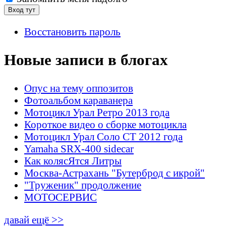
Восстановить пароль
Новые записи в блогах
Опус на тему оппозитов
Фотоальбом караванера
Мотоцикл Урал Ретро 2013 года
Короткое видео о сборке мотоцикла
Мотоцикл Урал Соло СТ 2012 года
Yamaha SRX-400 sidecar
Как колясЯтся Литры
Москва-Астрахань "Бутерброд с икрой"
"Труженик" продолжение
МОТОСЕРВИС
давай ещё >>