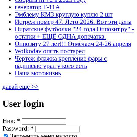
генератор Г-11А
Эмблему КМЗ круглую куплю 2 шт
Истрёж номер 47. Лето 2026. Вот эти даты
Пиратские футболки "24 года Оппозит.ру" -
остатки + ЕЩЁ ОДНА допечатка.
Оппозиту 27 лет!!! Отмечаем 24-26 апреля
Wolkodav опять постарел
Чертеж флажка крепление фары с
надписью урал у кого есть
Наша мотожизнь
давай ещё >>
User login
Ник:
*
Password:
*
Запомнить меня надолго