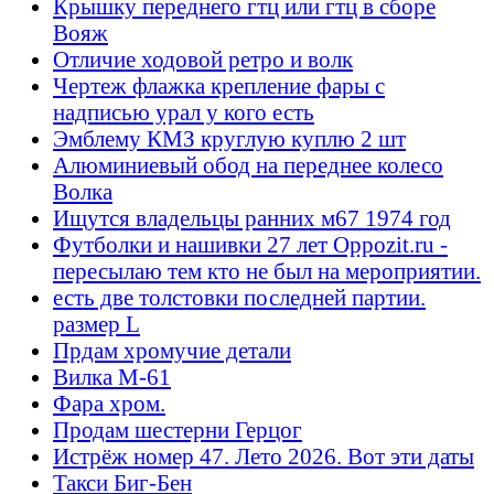
Крышку переднего гтц или гтц в сборе
Вояж
Отличие ходовой ретро и волк
Чертеж флажка крепление фары с
надписью урал у кого есть
Эмблему КМЗ круглую куплю 2 шт
Алюминиевый обод на переднее колесо
Волка
Ищутся владельцы ранних м67 1974 год
Футболки и нашивки 27 лет Oppozit.ru -
пересылаю тем кто не был на мероприятии.
есть две толстовки последней партии.
размер L
Прдам хромучие детали
Вилка М-61
Фара хром.
Продам шестерни Герцог
Истрёж номер 47. Лето 2026. Вот эти даты
Такси Биг-Бен