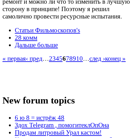
ремонт и можно ли что то изменить в лучшую
сторону в принципе! Поэтому я решил
самолично провести ресурсные испытания.
Статьи Фильмоскопов's
28 комм
Дальше больше
« первая
‹ пред
…
2
3
4
5
6
7
8
9
10
…
след ›
конец »
New forum topics
6 ю 8 = истрёж 48
Здох Telegram , помогитеклОпОна
Продам литровый Урал кастом!