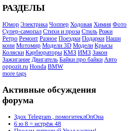
РАЗДЕЛЫ
Юмор
Электрика
Чоппер
Ходовая
Химия
Фото
Супер-самопал
Стихи и проза
Стиль
Рожи
Ретро
Ремонт
Разное
Поездки
Подарки
Наши
кони
Мотомир
Модели 3D
Модели
Крысы
Коляски
Карбюраторы
КМЗ
ИМЗ
Закон
Зажигание
Двигатель
Байки про байки
Авто
oppozit.ru
Honda
BMW
more tags
Активные обсуждения
форума
Здох Telegram , помогитеклОпОна
6 ю 8 = истрёж 48
Продам литровый Урал кастом!