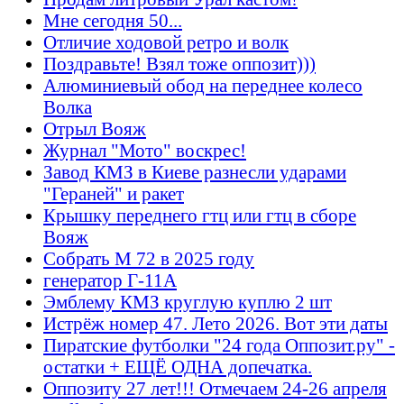
Мне сегодня 50...
Отличие ходовой ретро и волк
Поздравьте! Взял тоже оппозит)))
Алюминиевый обод на переднее колесо
Волка
Отрыл Вояж
Журнал "Мото" воскрес!
Завод КМЗ в Киеве разнесли ударами
"Гераней" и ракет
Крышку переднего гтц или гтц в сборе
Вояж
Собрать М 72 в 2025 году
генератор Г-11А
Эмблему КМЗ круглую куплю 2 шт
Истрёж номер 47. Лето 2026. Вот эти даты
Пиратские футболки "24 года Оппозит.ру" -
остатки + ЕЩЁ ОДНА допечатка.
Оппозиту 27 лет!!! Отмечаем 24-26 апреля