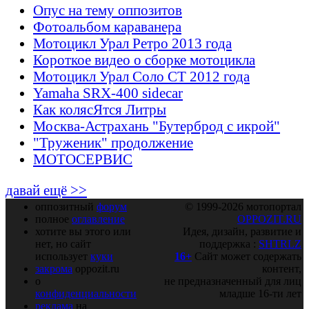
Опус на тему оппозитов
Фотоальбом караванера
Мотоцикл Урал Ретро 2013 года
Короткое видео о сборке мотоцикла
Мотоцикл Урал Соло СТ 2012 года
Yamaha SRX-400 sidecar
Как колясЯтся Литры
Москва-Астрахань "Бутерброд с икрой"
"Труженик" продолжение
МОТОСЕРВИС
давай ещё >>
оппозитный
форум
© 1999-2026 мотопортал
полное
оглавление
OPPOZIT.RU
хотите вы этого или
Идея, дизайн, развитие и
нет, но сайт
поддержка :
SHTRLZ
использует
куки
16+
Сайт может содержать
закрома
oppozit.ru
контент,
о
не предназначенный для лиц
конфиденциальности
младше 16-ти лет
реклама
на