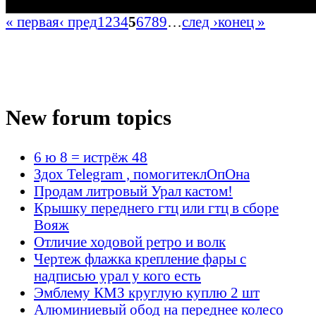
« первая
‹ пред
1
2
3
4
5
6
7
8
9
…
след ›
конец »
New forum topics
6 ю 8 = истрёж 48
Здох Telegram , помогитеклОпОна
Продам литровый Урал кастом!
Крышку переднего гтц или гтц в сборе
Вояж
Отличие ходовой ретро и волк
Чертеж флажка крепление фары с
надписью урал у кого есть
Эмблему КМЗ круглую куплю 2 шт
Алюминиевый обод на переднее колесо