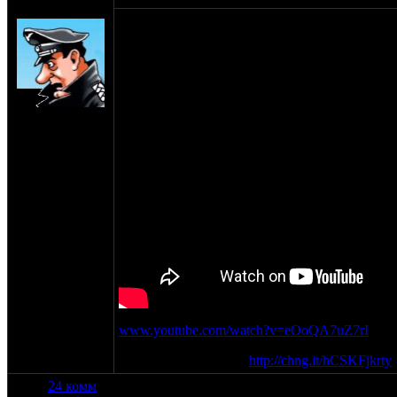
SHTRLZ_admin
оппозитчики, подпишемся, не дадим сгинуть
на сайте:
апр-99
нахождение:
Москва
www.youtube.com/watch?v=eOoQA7uZ7rI
ссылка на петицию -
http://chng.it/hCSKFjkrty
24 комм