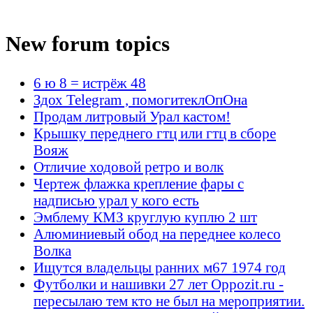
New forum topics
6 ю 8 = истрёж 48
Здох Telegram , помогитеклОпОна
Продам литровый Урал кастом!
Крышку переднего гтц или гтц в сборе
Вояж
Отличие ходовой ретро и волк
Чертеж флажка крепление фары с
надписью урал у кого есть
Эмблему КМЗ круглую куплю 2 шт
Алюминиевый обод на переднее колесо
Волка
Ищутся владельцы ранних м67 1974 год
Футболки и нашивки 27 лет Oppozit.ru -
пересылаю тем кто не был на мероприятии.