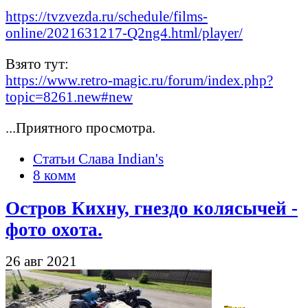
https://tvzvezda.ru/schedule/films-
online/2021631217-Q2ng4.html/player/
Взято тут:
https://www.retro-magic.ru/forum/index.php?
topic=8261.new#new
...Приятного просмотра.
Статьи Слава Indian's
8 комм
Остров Кихну, гнездо колясычей -
фото охота.
26 авг 2021