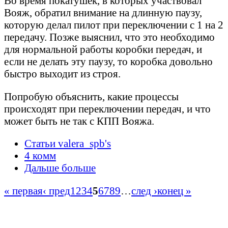
Во время покатушек, в которых участвовал
Вояж, обратил внимание на длинную паузу,
которую делал пилот при переключении с 1 на 2
передачу. Позже выяснил, что это необходимо
для нормальной работы коробки передач, и
если не делать эту паузу, то коробка довольно
быстро выходит из строя.
Попробую объяснить, какие процессы
происходят при переключении передач, и что
может быть не так с КПП Вояжа.
Статьи valera_spb's
4 комм
Дальше больше
« первая
‹ пред
1
2
3
4
5
6
7
8
9
…
след ›
конец »