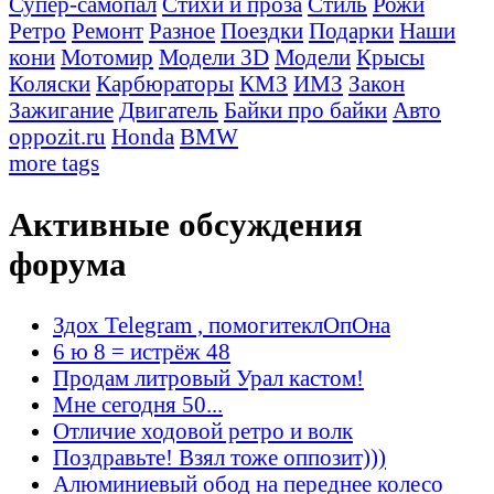
Супер-самопал
Стихи и проза
Стиль
Рожи
Ретро
Ремонт
Разное
Поездки
Подарки
Наши
кони
Мотомир
Модели 3D
Модели
Крысы
Коляски
Карбюраторы
КМЗ
ИМЗ
Закон
Зажигание
Двигатель
Байки про байки
Авто
oppozit.ru
Honda
BMW
more tags
Активные обсуждения
форума
Здох Telegram , помогитеклОпОна
6 ю 8 = истрёж 48
Продам литровый Урал кастом!
Мне сегодня 50...
Отличие ходовой ретро и волк
Поздравьте! Взял тоже оппозит)))
Алюминиевый обод на переднее колесо