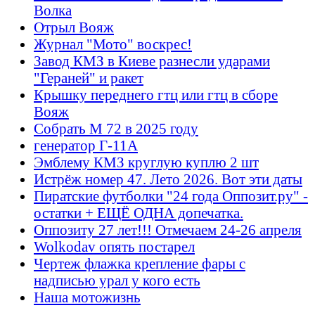
Волка
Отрыл Вояж
Журнал "Мото" воскрес!
Завод КМЗ в Киеве разнесли ударами
"Гераней" и ракет
Крышку переднего гтц или гтц в сборе
Вояж
Собрать М 72 в 2025 году
генератор Г-11А
Эмблему КМЗ круглую куплю 2 шт
Истрёж номер 47. Лето 2026. Вот эти даты
Пиратские футболки "24 года Оппозит.ру" -
остатки + ЕЩЁ ОДНА допечатка.
Оппозиту 27 лет!!! Отмечаем 24-26 апреля
Wolkodav опять постарел
Чертеж флажка крепление фары с
надписью урал у кого есть
Наша мотожизнь