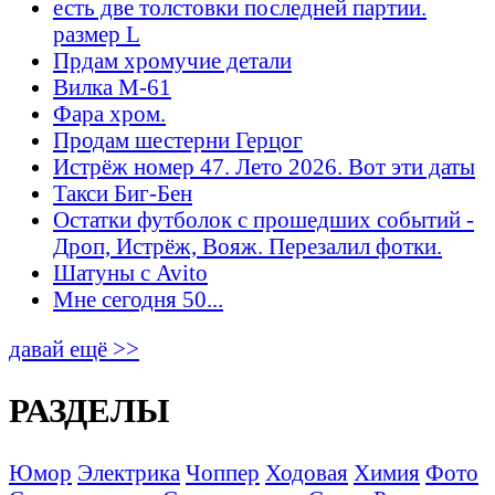
есть две толстовки последней партии.
размер L
Прдам хромучие детали
Вилка М-61
Фара хром.
Продам шестерни Герцог
Истрёж номер 47. Лето 2026. Вот эти даты
Такси Биг-Бен
Остатки футболок с прошедших событий -
Дроп, Истрёж, Вояж. Перезалил фотки.
Шатуны с Avito
Мне сегодня 50...
давай ещё >>
РАЗДЕЛЫ
Юмор
Электрика
Чоппер
Ходовая
Химия
Фото