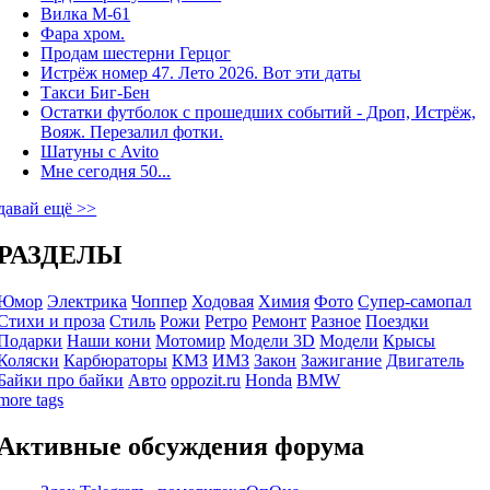
Вилка М-61
Фара хром.
Продам шестерни Герцог
Истрёж номер 47. Лето 2026. Вот эти даты
Такси Биг-Бен
Остатки футболок с прошедших событий - Дроп, Истрёж,
Вояж. Перезалил фотки.
Шатуны с Avito
Мне сегодня 50...
давай ещё >>
РАЗДЕЛЫ
Юмор
Электрика
Чоппер
Ходовая
Химия
Фото
Супер-самопал
Стихи и проза
Стиль
Рожи
Ретро
Ремонт
Разное
Поездки
Подарки
Наши кони
Мотомир
Модели 3D
Модели
Крысы
Коляски
Карбюраторы
КМЗ
ИМЗ
Закон
Зажигание
Двигатель
Байки про байки
Авто
oppozit.ru
Honda
BMW
more tags
Активные обсуждения форума