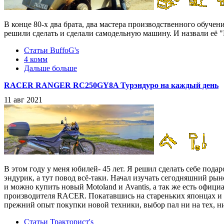
В конце 80-х два брата, два мастера производственного обуч
решили сделать и сделали самодельную машину. И назвали её 
Статьи BuffoG's
4 комм
Дальше больше
RACER RANGER RC250GY8A Турэндуро на каждый день
11 авг 2021
В этом году у меня юбилей- 45 лет. Я решил сделать себе пода
эндурик, а тут повод всё-таки. Начал изучать сегодняшний р
и можно купить новый Motoland и Avantis, а так же есть офиц
производителя RACER. Покатавшись на стареньких японцах и 
прежний опыт покупки новой техники, выбор пал ни на тех, н
Статьи Тракторист's