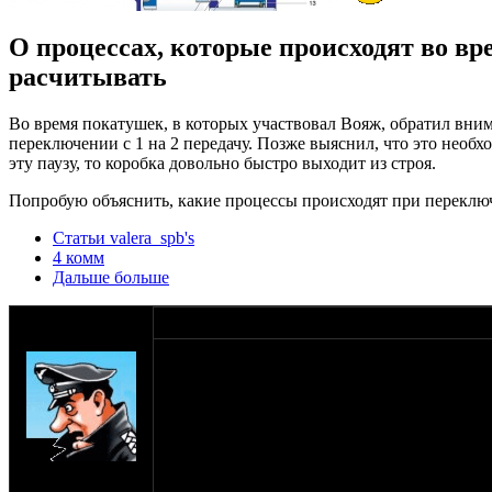
О процессах, которые происходят во вр
расчитывать
Во время покатушек, в которых участвовал Вояж, обратил вним
переключении с 1 на 2 передачу. Позже выяснил, что это необх
эту паузу, то коробка довольно быстро выходит из строя.
Попробую объяснить, какие процессы происходят при переключ
Статьи valera_spb's
4 комм
Дальше больше
оппозитчик
09-07-21 23:37
SHTRLZ_admin
оппозитчики, подпишемся, не дадим сгинут
на сайте: апр-99
нахождение: