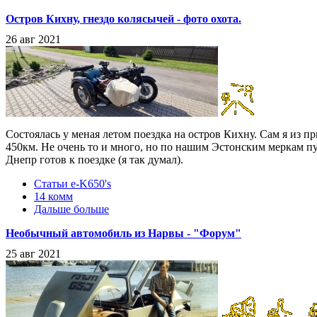
Остров Кихну, гнездо колясычей - фото охота.
26 авг 2021
Состоялась у меная летом поездка на остров Кихну. Сам я из пр
450км. Не очень то и много, но по нашим Эстонcким меркам пу
Днепр готов к поездке (я так думал).
Статьи e-K650's
14 комм
Дальше больше
Необычный автомобиль из Нарвы - "Форум"
25 авг 2021