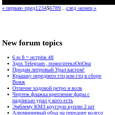
« первая
‹ пред
1
2
3
4
5
6
7
8
9
…
след ›
конец »
New forum topics
6 ю 8 = истрёж 48
Здох Telegram , помогитеклОпОна
Продам литровый Урал кастом!
Крышку переднего гтц или гтц в сборе
Вояж
Отличие ходовой ретро и волк
Чертеж флажка крепление фары с
надписью урал у кого есть
Эмблему КМЗ круглую куплю 2 шт
Алюминиевый обод на переднее колесо