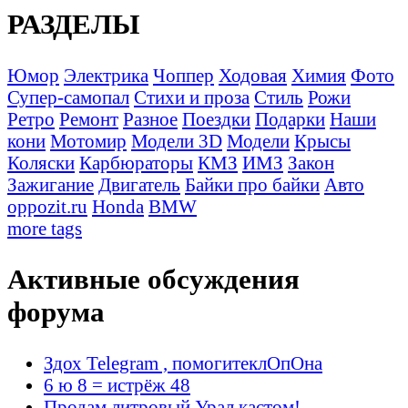
РАЗДЕЛЫ
Юмор
Электрика
Чоппер
Ходовая
Химия
Фото
Супер-самопал
Стихи и проза
Стиль
Рожи
Ретро
Ремонт
Разное
Поездки
Подарки
Наши
кони
Мотомир
Модели 3D
Модели
Крысы
Коляски
Карбюраторы
КМЗ
ИМЗ
Закон
Зажигание
Двигатель
Байки про байки
Авто
oppozit.ru
Honda
BMW
more tags
Активные обсуждения
форума
Здох Telegram , помогитеклОпОна
6 ю 8 = истрёж 48
Продам литровый Урал кастом!