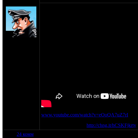
SHTRLZ_admin
оппозитчики, подпишемся, не дадим сгинуть
на сайте:
апр-99
нахождение:
Москва
www.youtube.com/watch?v=eOoQA7uZ7rI
ссылка на петицию -
http://chng.it/hCSKFjkrty
24 комм