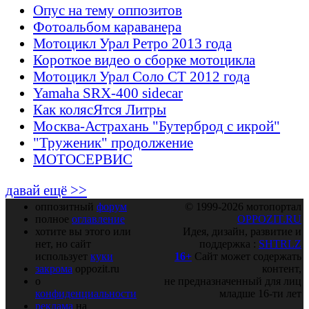
Опус на тему оппозитов
Фотоальбом караванера
Мотоцикл Урал Ретро 2013 года
Короткое видео о сборке мотоцикла
Мотоцикл Урал Соло СТ 2012 года
Yamaha SRX-400 sidecar
Как колясЯтся Литры
Москва-Астрахань "Бутерброд с икрой"
"Труженик" продолжение
МОТОСЕРВИС
давай ещё >>
оппозитный
форум
© 1999-2026 мотопортал
полное
оглавление
OPPOZIT.RU
хотите вы этого или
Идея, дизайн, развитие и
нет, но сайт
поддержка :
SHTRLZ
использует
куки
16+
Сайт может содержать
закрома
oppozit.ru
контент,
о
не предназначенный для лиц
конфиденциальности
младше 16-ти лет
реклама
на