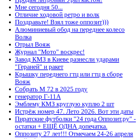
Мне сегодня 50...
Отличие ходовой ретро и волк
Поздравьте! Взял тоже оппозит)))
Алюминиевый обод на переднее колесо
Волка
Отрыл Вояж
Журнал "Мото" воскрес!
Завод КМЗ в Киеве разнесли ударами
"Гераней" и ракет
Крышку переднего гтц или гтц в сборе
Вояж
Собрать М 72 в 2025 году
генератор Г-11А
Эмблему КМЗ круглую куплю 2 шт
Истрёж номер 47. Лето 2026. Вот эти даты
Пиратские футболки "24 года Оппозит.ру" -
остатки + ЕЩЁ ОДНА допечатка.
Оппозиту 27 лет!!! Отмечаем 24-26 апреля