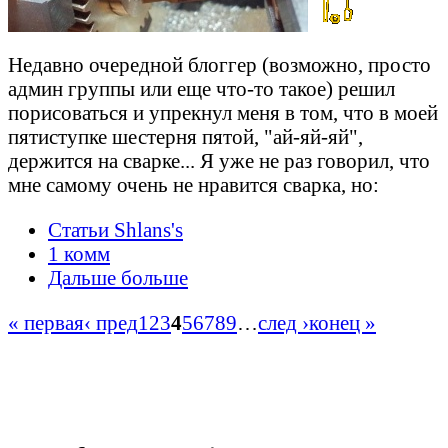
Недавно очередной блоггер (возможно, просто
админ группы или еще что-то такое) решил
порисоваться и упрекнул меня в том, что в моей
пятиступке шестерня пятой, "ай-яй-яй",
держится на сварке... Я уже не раз говорил, что
мне самому очень не нравится сварка, но:
Статьи Shlans's
1 комм
Дальше больше
« первая
‹ пред
1
2
3
4
5
6
7
8
9
…
след ›
конец »