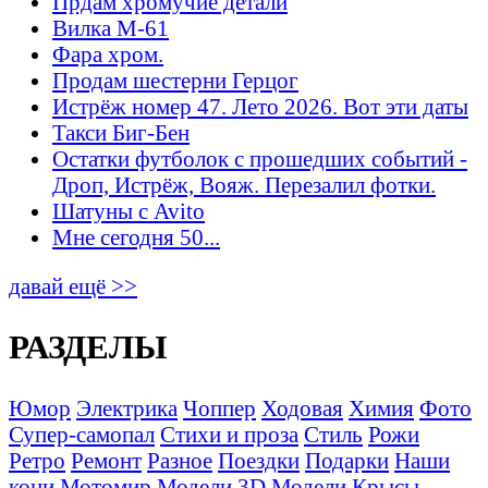
Прдам хромучие детали
Вилка М-61
Фара хром.
Продам шестерни Герцог
Истрёж номер 47. Лето 2026. Вот эти даты
Такси Биг-Бен
Остатки футболок с прошедших событий -
Дроп, Истрёж, Вояж. Перезалил фотки.
Шатуны с Avito
Мне сегодня 50...
давай ещё >>
РАЗДЕЛЫ
Юмор
Электрика
Чоппер
Ходовая
Химия
Фото
Супер-самопал
Стихи и проза
Стиль
Рожи
Ретро
Ремонт
Разное
Поездки
Подарки
Наши
кони
Мотомир
Модели 3D
Модели
Крысы