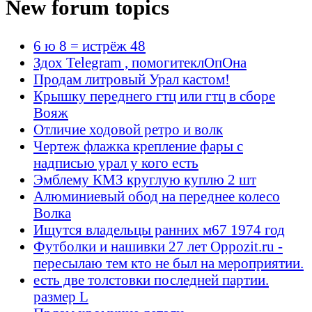
New forum topics
6 ю 8 = истрёж 48
Здох Telegram , помогитеклОпОна
Продам литровый Урал кастом!
Крышку переднего гтц или гтц в сборе
Вояж
Отличие ходовой ретро и волк
Чертеж флажка крепление фары с
надписью урал у кого есть
Эмблему КМЗ круглую куплю 2 шт
Алюминиевый обод на переднее колесо
Волка
Ищутся владельцы ранних м67 1974 год
Футболки и нашивки 27 лет Oppozit.ru -
пересылаю тем кто не был на мероприятии.
есть две толстовки последней партии.
размер L