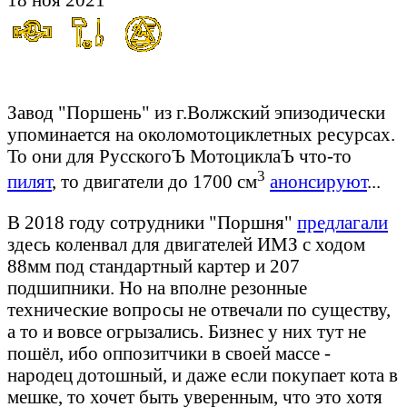
Преамбула:
Завод "Поршень" из г.Волжский эпизодически
упоминается на околомотоциклетных ресурсах.
То они для РусскогоЪ МотоциклаЪ что-то
3
пилят
, то двигатели до 1700 см
анонсируют
...
В 2018 году сотрудники "Поршня"
предлагали
здесь коленвал для двигателей ИМЗ с ходом
88мм под стандартный картер и 207
подшипники. Но на вполне резонные
технические вопросы не отвечали по существу,
а то и вовсе огрызались. Бизнес у них тут не
пошёл, ибо оппозитчики в своей массе -
народец дотошный, и даже если покупает кота в
мешке, то хочет быть уверенным, что это хотя