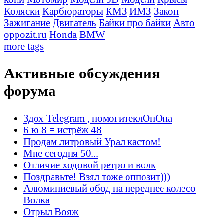
Коляски
Карбюраторы
КМЗ
ИМЗ
Закон
Зажигание
Двигатель
Байки про байки
Авто
oppozit.ru
Honda
BMW
more tags
Активные обсуждения
форума
Здох Telegram , помогитеклОпОна
6 ю 8 = истрёж 48
Продам литровый Урал кастом!
Мне сегодня 50...
Отличие ходовой ретро и волк
Поздравьте! Взял тоже оппозит)))
Алюминиевый обод на переднее колесо
Волка
Отрыл Вояж