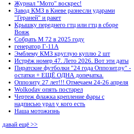
Журнал "Мото" воскрес!
Завод КМЗ в Киеве разнесли ударами
"Гераней" и ракет
Крышку переднего гтц или гтц в сборе
Вояж
Собрать М 72 в 2025 году
генератор Г-11А
Эмблему КМЗ круглую куплю 2 шт
Истрёж номер 47. Лето 2026. Вот эти даты
Пиратские футболки "24 года Оппозит.ру" -
остатки + ЕЩЁ ОДНА допечатка.
Оппозиту 27 лет!!! Отмечаем 24-26 апреля
Wolkodav опять постарел
Чертеж флажка крепление фары с
надписью урал у кого есть
Наша мотожизнь
давай ещё >>