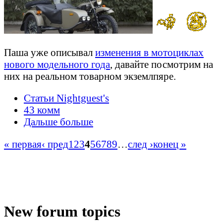
Паша уже описывал
изменения в мотоциклах
нового модельного года
, давайте посмотрим на
них на реальном товарном экземлпяре.
Статьи Nightguest's
43 комм
Дальше больше
« первая
‹ пред
1
2
3
4
5
6
7
8
9
…
след ›
конец »
New forum topics