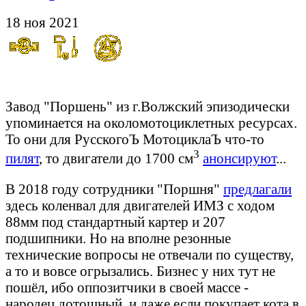
18 ноя 2021
Преамбула:
Завод "Поршень" из г.Волжский эпизодически
упоминается на околомотоциклетных ресурсах.
То они для РусскогоЪ МотоциклаЪ что-то
3
пилят
, то двигатели до 1700 см
анонсируют
...
В 2018 году сотрудники "Поршня"
предлагали
здесь коленвал для двигателей ИМЗ с ходом
88мм под стандартный картер и 207
подшипники. Но на вполне резонные
технические вопросы не отвечали по существу,
а то и вовсе огрызались. Бизнес у них тут не
пошёл, ибо оппозитчики в своей массе -
народец дотошный, и даже если покупает кота в