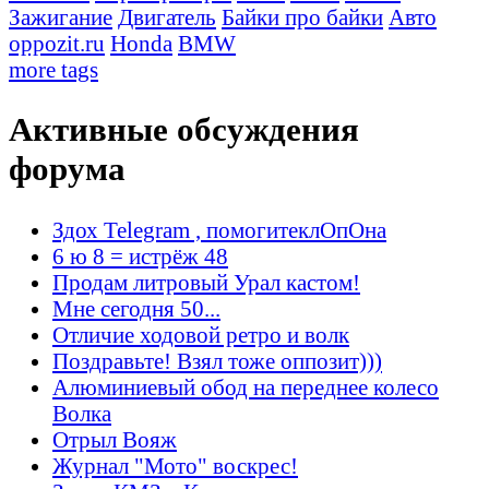
Зажигание
Двигатель
Байки про байки
Авто
oppozit.ru
Honda
BMW
more tags
Активные обсуждения
форума
Здох Telegram , помогитеклОпОна
6 ю 8 = истрёж 48
Продам литровый Урал кастом!
Мне сегодня 50...
Отличие ходовой ретро и волк
Поздравьте! Взял тоже оппозит)))
Алюминиевый обод на переднее колесо
Волка
Отрыл Вояж
Журнал "Мото" воскрес!