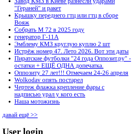
Завод КМЗ в Киеве разнесли ударами
"Гераней" и ракет
Крышку переднего гтц или гтц в сборе
Вояж
Собрать М 72 в 2025 году
генератор Г-11А
Эмблему КМЗ круглую куплю 2 шт
Истрёж номер 47. Лето 2026. Вот эти даты
Пиратские футболки "24 года Оппозит.ру" -
остатки + ЕЩЁ ОДНА допечатка.
Оппозиту 27 лет!!! Отмечаем 24-26 апреля
Wolkodav опять постарел
Чертеж флажка крепление фары с
надписью урал у кого есть
Наша мотожизнь
давай ещё >>
User login