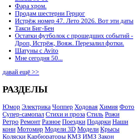
Фара хром.
Продам шестерни Герцог
Истрёж номер 47. Лето 2026. Вот эти даты
Такси Биг-Бен
Остатки футболок с прошедших событий -
Дроп, Истрёж, Вояж. Перезалил фотки.
Шатуны с Avito
Мне сегодня 50...
давай ещё >>
РАЗДЕЛЫ
Юмор
Электрика
Чоппер
Ходовая
Химия
Фото
Супер-самопал
Стихи и проза
Стиль
Рожи
Ретро
Ремонт
Разное
Поездки
Подарки
Наши
кони
Мотомир
Модели 3D
Модели
Крысы
Коляски
Карбюраторы
КМЗ
ИМЗ
Закон