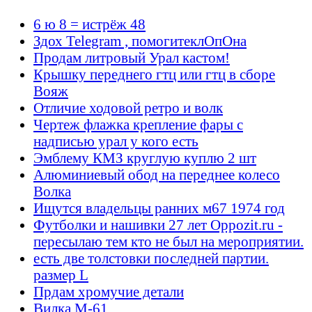
6 ю 8 = истрёж 48
Здох Telegram , помогитеклОпОна
Продам литровый Урал кастом!
Крышку переднего гтц или гтц в сборе
Вояж
Отличие ходовой ретро и волк
Чертеж флажка крепление фары с
надписью урал у кого есть
Эмблему КМЗ круглую куплю 2 шт
Алюминиевый обод на переднее колесо
Волка
Ищутся владельцы ранних м67 1974 год
Футболки и нашивки 27 лет Oppozit.ru -
пересылаю тем кто не был на мероприятии.
есть две толстовки последней партии.
размер L
Прдам хромучие детали
Вилка М-61