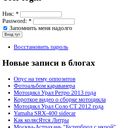
Ник:
*
Password:
*
Запомнить меня надолго
Восстановить пароль
Новые записи в блогах
Опус на тему оппозитов
Фотоальбом караванера
Мотоцикл Урал Ретро 2013 года
Короткое видео о сборке мотоцикла
Мотоцикл Урал Соло СТ 2012 года
Yamaha SRX-400 sidecar
Как колясЯтся Литры
Москва-Астрахань "Бутерброд с икрой"