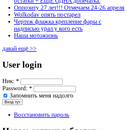
остатки + ЕЩЁ ОДНА допечатка.
Оппозиту 27 лет!!! Отмечаем 24-26 апреля
Wolkodav опять постарел
Чертеж флажка крепление фары с
надписью урал у кого есть
Наша мотожизнь
давай ещё >>
User login
Ник:
*
Password:
*
Запомнить меня надолго
Восстановить пароль