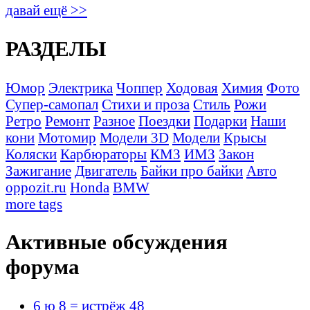
давай ещё >>
РАЗДЕЛЫ
Юмор
Электрика
Чоппер
Ходовая
Химия
Фото
Супер-самопал
Стихи и проза
Стиль
Рожи
Ретро
Ремонт
Разное
Поездки
Подарки
Наши
кони
Мотомир
Модели 3D
Модели
Крысы
Коляски
Карбюраторы
КМЗ
ИМЗ
Закон
Зажигание
Двигатель
Байки про байки
Авто
oppozit.ru
Honda
BMW
more tags
Активные обсуждения
форума
6 ю 8 = истрёж 48