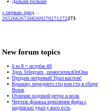
Дальше больше
« первая
‹ пред
…
265
266
267
268
269
270
271
272
273
New forum topics
6 ю 8 = истрёж 48
Здох Telegram , помогитеклОпОна
Продам литровый Урал кастом!
Крышку переднего гтц или гтц в сборе
Вояж
Отличие ходовой ретро и волк
Чертеж флажка крепление фары с
надписью урал у кого есть