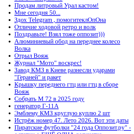
Продам литровый Урал кастом!
Мне сегодня 50...
Здох Telegram , помогитеклОпОна
Отличие ходовой ретро и волк
Поздравьте! Взял тоже оппозит)))
Алюминиевый обод на переднее колесо
Волка
Отрыл Вояж
Журнал "Мото" воскрес!
Завод КМЗ в Киеве разнесли ударами
"Гераней" и ракет
Крышку переднего гтц или гтц в сборе
Вояж
Собрать М 72 в 2025 году
генератор Г-11А
Эмблему КМЗ круглую куплю 2 шт
Истрёж номер 47. Лето 2026. Вот эти даты
Пиратские футболки "24 года Оппозит.ру" -