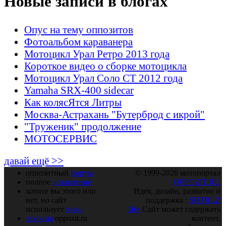
Новые записи в блогах
Опус на тему оппозитов
Фотоальбом караванера
Мотоцикл Урал Ретро 2013 года
Короткое видео о сборке мотоцикла
Мотоцикл Урал Соло СТ 2012 года
Yamaha SRX-400 sidecar
Как колясЯтся Литры
Москва-Астрахань "Бутерброд с икрой"
"Труженик" продолжение
МОТОСЕРВИС
давай ещё >>
оппозитный
форум
© 1999-2026 мотопортал
полное
оглавление
OPPOZIT.RU
хотите вы этого или
Идея, дизайн, развитие и
нет, но сайт
поддержка :
SHTRLZ
использует
куки
16+
Сайт может содержать
закрома
oppozit.ru
контент,