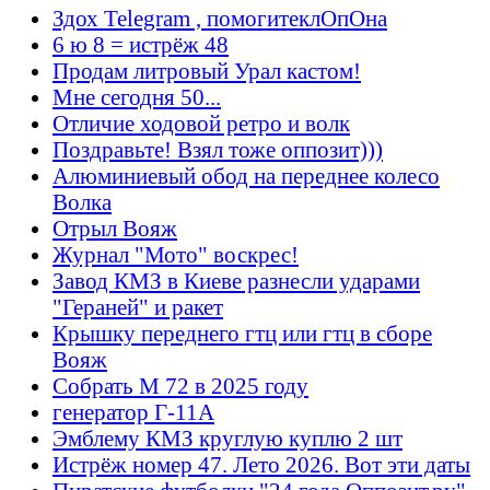
Здох Telegram , помогитеклОпОна
6 ю 8 = истрёж 48
Продам литровый Урал кастом!
Мне сегодня 50...
Отличие ходовой ретро и волк
Поздравьте! Взял тоже оппозит)))
Алюминиевый обод на переднее колесо
Волка
Отрыл Вояж
Журнал "Мото" воскрес!
Завод КМЗ в Киеве разнесли ударами
"Гераней" и ракет
Крышку переднего гтц или гтц в сборе
Вояж
Собрать М 72 в 2025 году
генератор Г-11А
Эмблему КМЗ круглую куплю 2 шт
Истрёж номер 47. Лето 2026. Вот эти даты