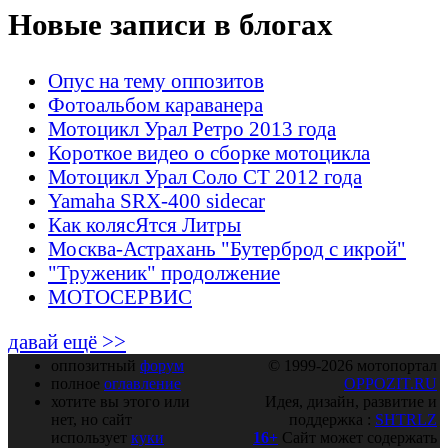
Новые записи в блогах
Опус на тему оппозитов
Фотоальбом караванера
Мотоцикл Урал Ретро 2013 года
Короткое видео о сборке мотоцикла
Мотоцикл Урал Соло СТ 2012 года
Yamaha SRX-400 sidecar
Как колясЯтся Литры
Москва-Астрахань "Бутерброд с икрой"
"Труженик" продолжение
МОТОСЕРВИС
давай ещё >>
оппозитный
форум
© 1999-2026 мотопортал
полное
оглавление
OPPOZIT.RU
хотите вы этого или
Идея, дизайн, развитие и
нет, но сайт
поддержка :
SHTRLZ
использует
куки
16+
Сайт может содержать