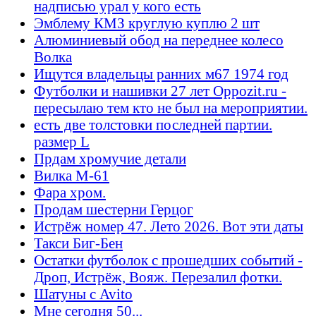
надписью урал у кого есть
Эмблему КМЗ круглую куплю 2 шт
Алюминиевый обод на переднее колесо
Волка
Ищутся владельцы ранних м67 1974 год
Футболки и нашивки 27 лет Oppozit.ru -
пересылаю тем кто не был на мероприятии.
есть две толстовки последней партии.
размер L
Прдам хромучие детали
Вилка М-61
Фара хром.
Продам шестерни Герцог
Истрёж номер 47. Лето 2026. Вот эти даты
Такси Биг-Бен
Остатки футболок с прошедших событий -
Дроп, Истрёж, Вояж. Перезалил фотки.
Шатуны с Avito
Мне сегодня 50...