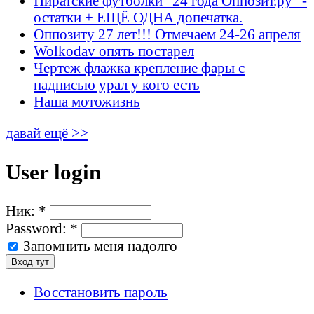
Пиратские футболки "24 года Оппозит.ру" -
остатки + ЕЩЁ ОДНА допечатка.
Оппозиту 27 лет!!! Отмечаем 24-26 апреля
Wolkodav опять постарел
Чертеж флажка крепление фары с
надписью урал у кого есть
Наша мотожизнь
давай ещё >>
User login
Ник:
*
Password:
*
Запомнить меня надолго
Восстановить пароль