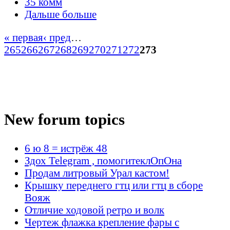
35 комм
Дальше больше
« первая
‹ пред
…
265
266
267
268
269
270
271
272
273
New forum topics
6 ю 8 = истрёж 48
Здох Telegram , помогитеклОпОна
Продам литровый Урал кастом!
Крышку переднего гтц или гтц в сборе
Вояж
Отличие ходовой ретро и волк
Чертеж флажка крепление фары с