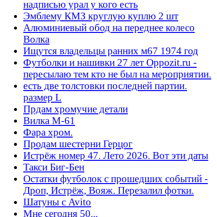
надписью урал у кого есть
Эмблему КМЗ круглую куплю 2 шт
Алюминиевый обод на переднее колесо
Волка
Ищутся владельцы ранних м67 1974 год
Футболки и нашивки 27 лет Oppozit.ru -
пересылаю тем кто не был на мероприятии.
есть две толстовки последней партии.
размер L
Прдам хромучие детали
Вилка М-61
Фара хром.
Продам шестерни Герцог
Истрёж номер 47. Лето 2026. Вот эти даты
Такси Биг-Бен
Остатки футболок с прошедших событий -
Дроп, Истрёж, Вояж. Перезалил фотки.
Шатуны с Avito
Мне сегодня 50...