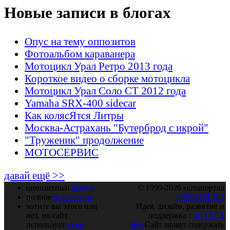
Новые записи в блогах
Опус на тему оппозитов
Фотоальбом караванера
Мотоцикл Урал Ретро 2013 года
Короткое видео о сборке мотоцикла
Мотоцикл Урал Соло СТ 2012 года
Yamaha SRX-400 sidecar
Как колясЯтся Литры
Москва-Астрахань "Бутерброд с икрой"
"Труженик" продолжение
МОТОСЕРВИС
давай ещё >>
оппозитный
форум
© 1999-2026 мотопортал
полное
оглавление
OPPOZIT.RU
хотите вы этого или
Идея, дизайн, развитие и
нет, но сайт
поддержка :
SHTRLZ
использует
куки
16+
Сайт может содержать