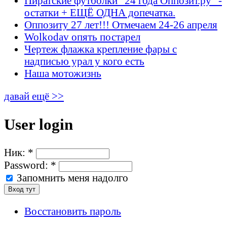
Пиратские футболки "24 года Оппозит.ру" -
остатки + ЕЩЁ ОДНА допечатка.
Оппозиту 27 лет!!! Отмечаем 24-26 апреля
Wolkodav опять постарел
Чертеж флажка крепление фары с
надписью урал у кого есть
Наша мотожизнь
давай ещё >>
User login
Ник:
*
Password:
*
Запомнить меня надолго
Восстановить пароль