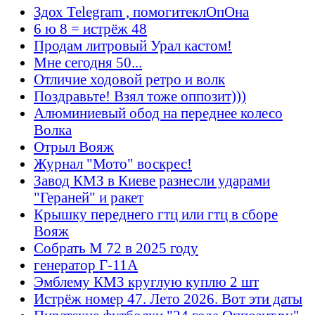
Здох Telegram , помогитеклОпОна
6 ю 8 = истрёж 48
Продам литровый Урал кастом!
Мне сегодня 50...
Отличие ходовой ретро и волк
Поздравьте! Взял тоже оппозит)))
Алюминиевый обод на переднее колесо
Волка
Отрыл Вояж
Журнал "Мото" воскрес!
Завод КМЗ в Киеве разнесли ударами
"Гераней" и ракет
Крышку переднего гтц или гтц в сборе
Вояж
Собрать М 72 в 2025 году
генератор Г-11А
Эмблему КМЗ круглую куплю 2 шт
Истрёж номер 47. Лето 2026. Вот эти даты