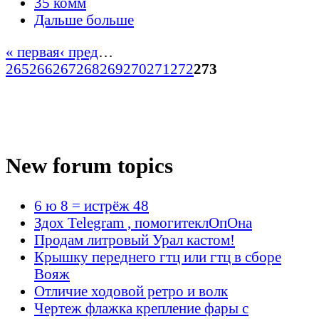
35 комм
Дальше больше
« первая
‹ пред
…
265
266
267
268
269
270
271
272
273
New forum topics
6 ю 8 = истрёж 48
Здох Telegram , помогитеклОпОна
Продам литровый Урал кастом!
Крышку переднего гтц или гтц в сборе
Вояж
Отличие ходовой ретро и волк
Чертеж флажка крепление фары с