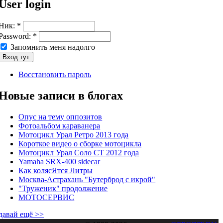
User login
Ник:
*
Password:
*
Запомнить меня надолго
Восстановить пароль
Новые записи в блогах
Опус на тему оппозитов
Фотоальбом караванера
Мотоцикл Урал Ретро 2013 года
Короткое видео о сборке мотоцикла
Мотоцикл Урал Соло СТ 2012 года
Yamaha SRX-400 sidecar
Как колясЯтся Литры
Москва-Астрахань "Бутерброд с икрой"
"Труженик" продолжение
МОТОСЕРВИС
давай ещё >>