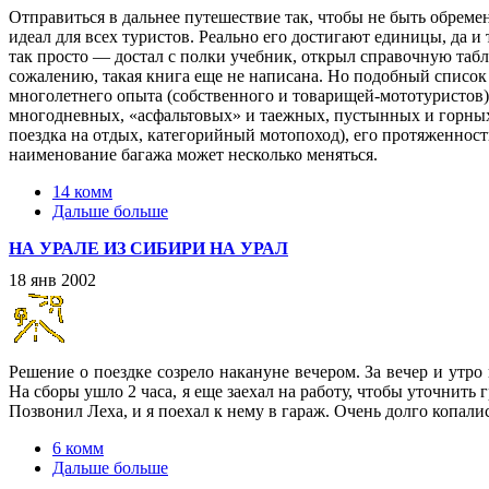
Отправиться в дальнее путешествие так, чтобы не быть обрем
идеал для всех туристов. Реально его достигают единицы, да и
так просто — достал с полки учебник, открыл справочную табл
сожалению, такая книга еще не написана. Но подобный список
многолетнего опыта (собственного и товарищей-мототуристов)
многодневных, «асфальтовых» и таежных, пустынных и горных.
поездка на отдых, категорийный мотопоход), его протяженност
наименование багажа может несколько меняться.
14 комм
Дальше больше
НА УРАЛЕ ИЗ СИБИРИ НА УРАЛ
18 янв 2002
Решение о поездке созрело накануне вечером. За вечер и утро
На сборы ушло 2 часа, я еще заехал на работу, чтобы уточнить
Позвонил Леха, и я поехал к нему в гараж. Очень долго копали
6 комм
Дальше больше