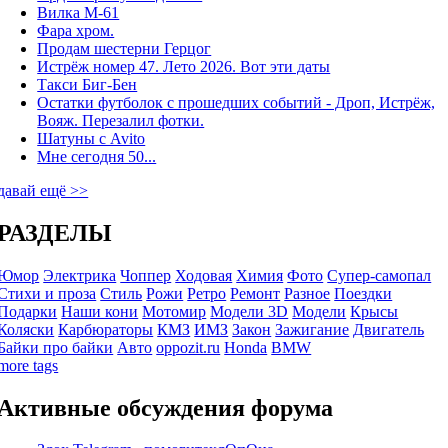
Вилка М-61
Фара хром.
Продам шестерни Герцог
Истрёж номер 47. Лето 2026. Вот эти даты
Такси Биг-Бен
Остатки футболок с прошедших событий - Дроп, Истрёж,
Вояж. Перезалил фотки.
Шатуны с Avito
Мне сегодня 50...
давай ещё >>
РАЗДЕЛЫ
Юмор
Электрика
Чоппер
Ходовая
Химия
Фото
Супер-самопал
Стихи и проза
Стиль
Рожи
Ретро
Ремонт
Разное
Поездки
Подарки
Наши кони
Мотомир
Модели 3D
Модели
Крысы
Коляски
Карбюраторы
КМЗ
ИМЗ
Закон
Зажигание
Двигатель
Байки про байки
Авто
oppozit.ru
Honda
BMW
more tags
Активные обсуждения форума