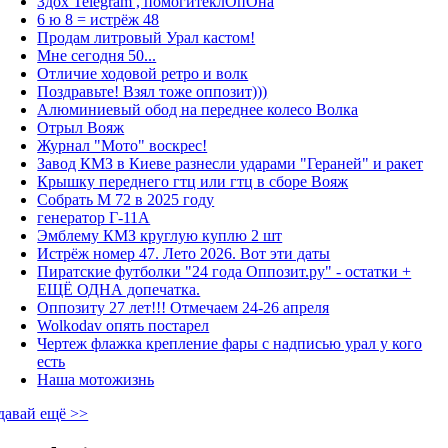
Здох Telegram , помогитеклОпОна
6 ю 8 = истрёж 48
Продам литровый Урал кастом!
Мне сегодня 50...
Отличие ходовой ретро и волк
Поздравьте! Взял тоже оппозит)))
Алюминиевый обод на переднее колесо Волка
Отрыл Вояж
Журнал "Мото" воскрес!
Завод КМЗ в Киеве разнесли ударами "Гераней" и ракет
Крышку переднего гтц или гтц в сборе Вояж
Собрать М 72 в 2025 году
генератор Г-11А
Эмблему КМЗ круглую куплю 2 шт
Истрёж номер 47. Лето 2026. Вот эти даты
Пиратские футболки "24 года Оппозит.ру" - остатки +
ЕЩЁ ОДНА допечатка.
Оппозиту 27 лет!!! Отмечаем 24-26 апреля
Wolkodav опять постарел
Чертеж флажка крепление фары с надписью урал у кого
есть
Наша мотожизнь
давай ещё >>