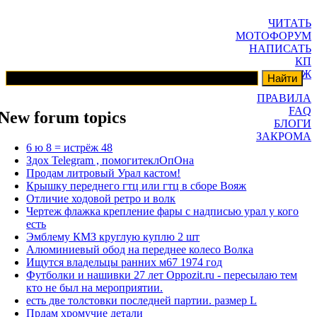
ЧИТАТЬ
МОТОФОРУМ
НАПИСАТЬ
КП
ГАРАЖ
ПРАВИЛА
FAQ
New forum topics
БЛОГИ
ЗАКРОМА
6 ю 8 = истрёж 48
Здох Telegram , помогитеклОпОна
Продам литровый Урал кастом!
Крышку переднего гтц или гтц в сборе Вояж
Отличие ходовой ретро и волк
Чертеж флажка крепление фары с надписью урал у кого
есть
Эмблему КМЗ круглую куплю 2 шт
Алюминиевый обод на переднее колесо Волка
Ищутся владельцы ранних м67 1974 год
Футболки и нашивки 27 лет Oppozit.ru - пересылаю тем
кто не был на мероприятии.
есть две толстовки последней партии. размер L
Прдам хромучие детали