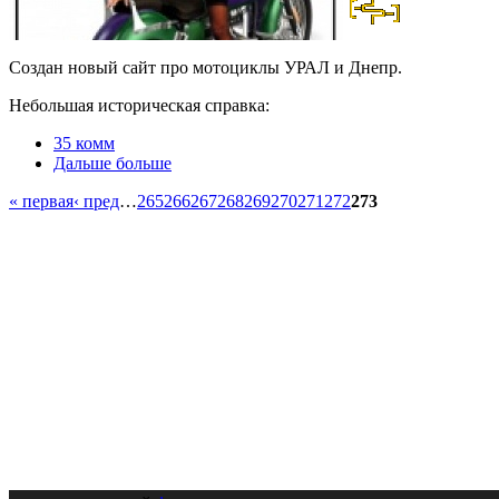
Создан новый сайт про мотоциклы УРАЛ и Днепр.
Небольшая историческая справка:
35 комм
Дальше больше
« первая
‹ пред
…
265
266
267
268
269
270
271
272
273