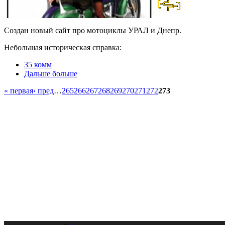
Создан новый сайт про мотоциклы УРАЛ и Днепр.
Небольшая историческая справка:
35 комм
Дальше больше
« первая
‹ пред
…
265
266
267
268
269
270
271
272
273