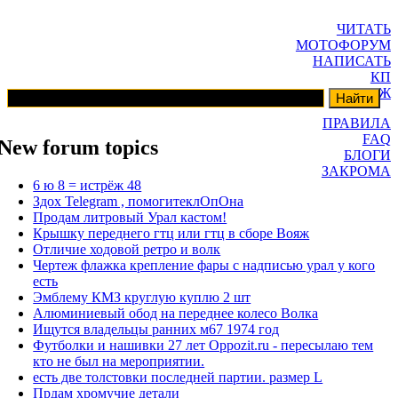
ЧИТАТЬ
МОТОФОРУМ
НАПИСАТЬ
КП
ГАРАЖ
ПРАВИЛА
FAQ
New forum topics
БЛОГИ
ЗАКРОМА
6 ю 8 = истрёж 48
Здох Telegram , помогитеклОпОна
Продам литровый Урал кастом!
Крышку переднего гтц или гтц в сборе Вояж
Отличие ходовой ретро и волк
Чертеж флажка крепление фары с надписью урал у кого
есть
Эмблему КМЗ круглую куплю 2 шт
Алюминиевый обод на переднее колесо Волка
Ищутся владельцы ранних м67 1974 год
Футболки и нашивки 27 лет Oppozit.ru - пересылаю тем
кто не был на мероприятии.
есть две толстовки последней партии. размер L
Прдам хромучие детали