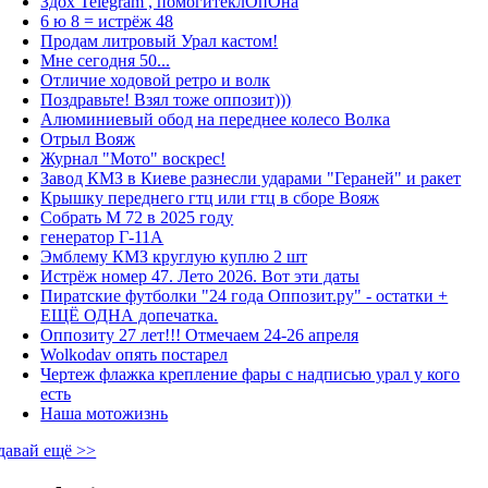
Здох Telegram , помогитеклОпОна
6 ю 8 = истрёж 48
Продам литровый Урал кастом!
Мне сегодня 50...
Отличие ходовой ретро и волк
Поздравьте! Взял тоже оппозит)))
Алюминиевый обод на переднее колесо Волка
Отрыл Вояж
Журнал "Мото" воскрес!
Завод КМЗ в Киеве разнесли ударами "Гераней" и ракет
Крышку переднего гтц или гтц в сборе Вояж
Собрать М 72 в 2025 году
генератор Г-11А
Эмблему КМЗ круглую куплю 2 шт
Истрёж номер 47. Лето 2026. Вот эти даты
Пиратские футболки "24 года Оппозит.ру" - остатки +
ЕЩЁ ОДНА допечатка.
Оппозиту 27 лет!!! Отмечаем 24-26 апреля
Wolkodav опять постарел
Чертеж флажка крепление фары с надписью урал у кого
есть
Наша мотожизнь
давай ещё >>