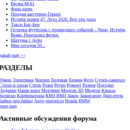
Вилка М-61
Фара хром.
Продам шестерни Герцог
Истрёж номер 47. Лето 2026. Вот эти даты
Такси Биг-Бен
Остатки футболок с прошедших событий - Дроп, Истрёж,
Вояж. Перезалил фотки.
Шатуны с Avito
Мне сегодня 50...
давай ещё >>
РАЗДЕЛЫ
Юмор
Электрика
Чоппер
Ходовая
Химия
Фото
Супер-самопал
Стихи и проза
Стиль
Рожи
Ретро
Ремонт
Разное
Поездки
Подарки
Наши кони
Мотомир
Модели 3D
Модели
Крысы
Коляски
Карбюраторы
КМЗ
ИМЗ
Закон
Зажигание
Двигатель
Байки про байки
Авто
oppozit.ru
Honda
BMW
more tags
Активные обсуждения форума