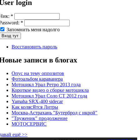
User login
Ник:
*
Password:
*
Запомнить меня надолго
Восстановить пароль
Новые записи в блогах
Опус на тему оппозитов
Фотоальбом караванера
Мотоцикл Урал Ретро 2013 года
Короткое видео о сборке мотоцикла
Мотоцикл Урал Соло СТ 2012 года
Yamaha SRX-400 sidecar
Как колясЯтся Литры
Москва-Астрахань "Бутерброд с икрой"
"Труженик" продолжение
МОТОСЕРВИС
давай ещё >>