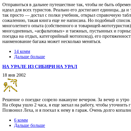
Отправиться в дальнее путешествие так, чтобы не быть обрем
идеал для всех туристов. Реально его достигают единицы, да и
так просто — достал с полки учебник, открыл справочную табл
сожалению, такая книга еще не написана. Но подобный список
многолетнего опыта (собственного и товарищей-мототуристов)
многодневных, «асфальтовых» и таежных, пустынных и горных.
поездка на отдых, категорийный мотопоход), его протяженност
наименование багажа может несколько меняться.
14 комм
Дальше больше
НА УРАЛЕ ИЗ СИБИРИ НА УРАЛ
18 янв 2002
Решение о поездке созрело накануне вечером. За вечер и утро
На сборы ушло 2 часа, я еще заехал на работу, чтобы уточнить
Позвонил Леха, и я поехал к нему в гараж. Очень долго копали
6 комм
Дальше больше