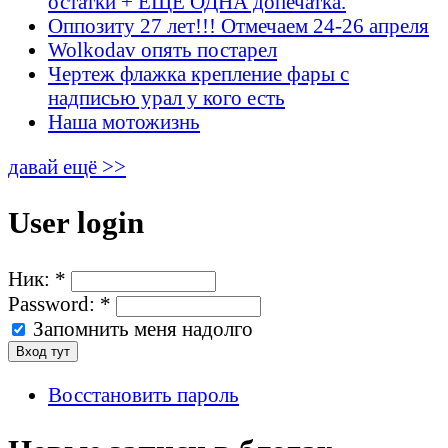
остатки + ЕЩЁ ОДНА допечатка.
Оппозиту 27 лет!!! Отмечаем 24-26 апреля
Wolkodav опять постарел
Чертеж флажка крепление фары с
надписью урал у кого есть
Наша мотожизнь
давай ещё >>
User login
Ник:
*
Password:
*
Запомнить меня надолго
Восстановить пароль