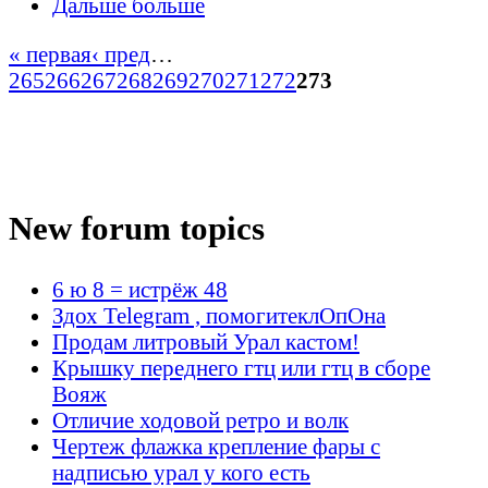
Дальше больше
« первая
‹ пред
…
265
266
267
268
269
270
271
272
273
New forum topics
6 ю 8 = истрёж 48
Здох Telegram , помогитеклОпОна
Продам литровый Урал кастом!
Крышку переднего гтц или гтц в сборе
Вояж
Отличие ходовой ретро и волк
Чертеж флажка крепление фары с
надписью урал у кого есть