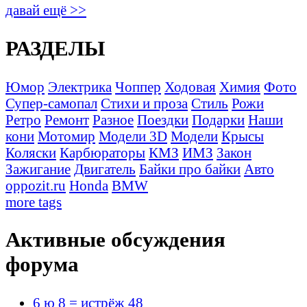
давай ещё >>
РАЗДЕЛЫ
Юмор
Электрика
Чоппер
Ходовая
Химия
Фото
Супер-самопал
Стихи и проза
Стиль
Рожи
Ретро
Ремонт
Разное
Поездки
Подарки
Наши
кони
Мотомир
Модели 3D
Модели
Крысы
Коляски
Карбюраторы
КМЗ
ИМЗ
Закон
Зажигание
Двигатель
Байки про байки
Авто
oppozit.ru
Honda
BMW
more tags
Активные обсуждения
форума
6 ю 8 = истрёж 48