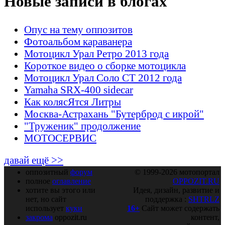
Новые записи в блогах
Опус на тему оппозитов
Фотоальбом караванера
Мотоцикл Урал Ретро 2013 года
Короткое видео о сборке мотоцикла
Мотоцикл Урал Соло СТ 2012 года
Yamaha SRX-400 sidecar
Как колясЯтся Литры
Москва-Астрахань "Бутерброд с икрой"
"Труженик" продолжение
МОТОСЕРВИС
давай ещё >>
оппозитный
форум
© 1999-2026 мотопортал
полное
оглавление
OPPOZIT.RU
хотите вы этого или
Идея, дизайн, развитие и
нет, но сайт
поддержка :
SHTRLZ
использует
куки
16+
Сайт может содержать
закрома
oppozit.ru
контент,