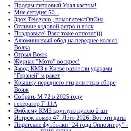
Продам литровый Урал кастом!
Мне сегодня 50...
Здох Telegram , помогитеклОпОна
Отличие ходовой ретро и волк
Поздравьте! Взял тоже оппозит)))
Алюминиевый обод на переднее колесо
Волка
Отрыл Вояж
Журнал "Мото" воскрес!
Завод КМЗ в Киеве разнесли ударами
"Гераней" и ракет
Крышку переднего гтц или гтц в сборе
Вояж
Собрать М 72 в 2025 году
генератор Г-11А
Эмблему КМЗ круглую куплю 2 шт
Истрёж номер 47. Лето 2026. Вот эти даты
Пиратские футболки "24 года Оппозит.ру" -