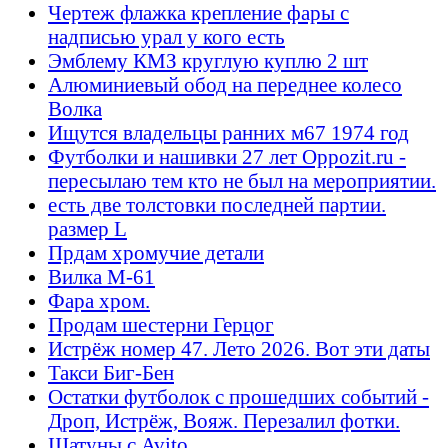
Чертеж флажка крепление фары с
надписью урал у кого есть
Эмблему КМЗ круглую куплю 2 шт
Алюминиевый обод на переднее колесо
Волка
Ищутся владельцы ранних м67 1974 год
Футболки и нашивки 27 лет Oppozit.ru -
пересылаю тем кто не был на мероприятии.
есть две толстовки последней партии.
размер L
Прдам хромучие детали
Вилка М-61
Фара хром.
Продам шестерни Герцог
Истрёж номер 47. Лето 2026. Вот эти даты
Такси Биг-Бен
Остатки футболок с прошедших событий -
Дроп, Истрёж, Вояж. Перезалил фотки.
Шатуны с Avito