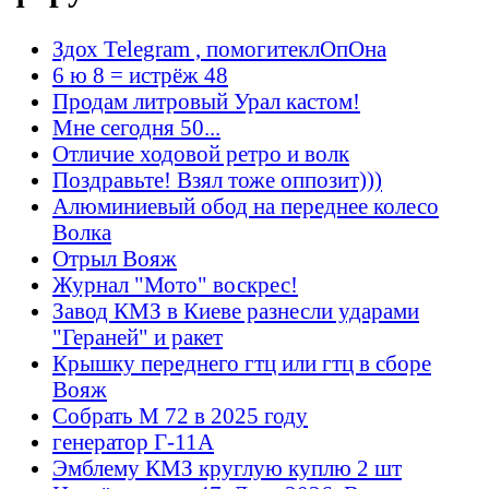
Здох Telegram , помогитеклОпОна
6 ю 8 = истрёж 48
Продам литровый Урал кастом!
Мне сегодня 50...
Отличие ходовой ретро и волк
Поздравьте! Взял тоже оппозит)))
Алюминиевый обод на переднее колесо
Волка
Отрыл Вояж
Журнал "Мото" воскрес!
Завод КМЗ в Киеве разнесли ударами
"Гераней" и ракет
Крышку переднего гтц или гтц в сборе
Вояж
Собрать М 72 в 2025 году
генератор Г-11А
Эмблему КМЗ круглую куплю 2 шт