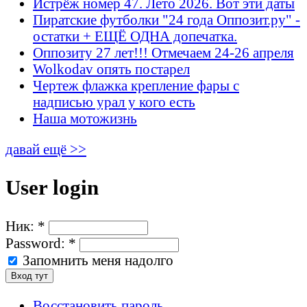
Истрёж номер 47. Лето 2026. Вот эти даты
Пиратские футболки "24 года Оппозит.ру" -
остатки + ЕЩЁ ОДНА допечатка.
Оппозиту 27 лет!!! Отмечаем 24-26 апреля
Wolkodav опять постарел
Чертеж флажка крепление фары с
надписью урал у кого есть
Наша мотожизнь
давай ещё >>
User login
Ник:
*
Password:
*
Запомнить меня надолго
Восстановить пароль