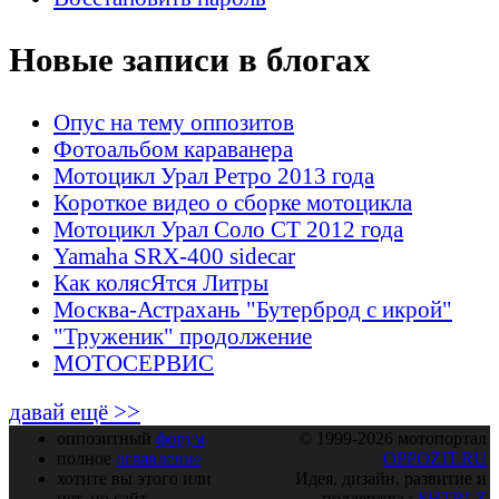
Новые записи в блогах
Опус на тему оппозитов
Фотоальбом караванера
Мотоцикл Урал Ретро 2013 года
Короткое видео о сборке мотоцикла
Мотоцикл Урал Соло СТ 2012 года
Yamaha SRX-400 sidecar
Как колясЯтся Литры
Москва-Астрахань "Бутерброд с икрой"
"Труженик" продолжение
МОТОСЕРВИС
давай ещё >>
оппозитный
форум
© 1999-2026 мотопортал
полное
оглавление
OPPOZIT.RU
хотите вы этого или
Идея, дизайн, развитие и
нет, но сайт
поддержка :
SHTRLZ