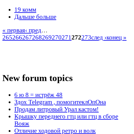
19 комм
Дальше больше
« первая
‹ пред
…
265
266
267
268
269
270
271
272
273
след ›
конец »
New forum topics
6 ю 8 = истрёж 48
Здох Telegram , помогитеклОпОна
Продам литровый Урал кастом!
Крышку переднего гтц или гтц в сборе
Вояж
Отличие ходовой ретро и волк