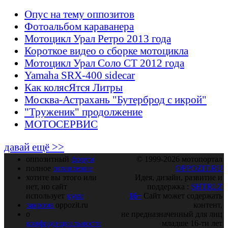
Опус на тему оппозитов
Фотоальбом караванера
Мотоцикл Урал Ретро 2013 года
Короткое видео о сборке мотоцикла
Мотоцикл Урал Соло СТ 2012 года
Yamaha SRX-400 sidecar
Как колясЯтся Литры
Москва-Астрахань "Бутерброд с икрой"
"Труженик" продолжение
МОТОСЕРВИС
давай ещё >>
оппозитный
форум
© 1999-2026 мотопортал
полное
оглавление
OPPOZIT.RU
хотите вы этого или
Идея, дизайн, развитие и
нет, но сайт
поддержка :
SHTRLZ
использует
куки
16+
Сайт может содержать
закрома
oppozit.ru
контент,
о
не предназначенный для лиц
конфиденциальности
младше 16-ти лет