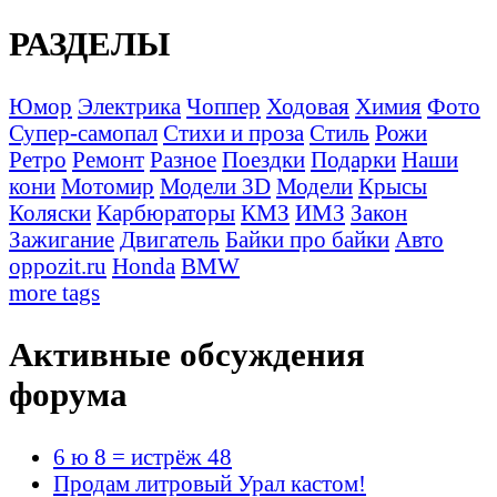
РАЗДЕЛЫ
Юмор
Электрика
Чоппер
Ходовая
Химия
Фото
Супер-самопал
Стихи и проза
Стиль
Рожи
Ретро
Ремонт
Разное
Поездки
Подарки
Наши
кони
Мотомир
Модели 3D
Модели
Крысы
Коляски
Карбюраторы
КМЗ
ИМЗ
Закон
Зажигание
Двигатель
Байки про байки
Авто
oppozit.ru
Honda
BMW
more tags
Активные обсуждения
форума
6 ю 8 = истрёж 48
Продам литровый Урал кастом!