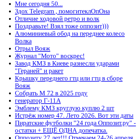
Мне сегодня 50...
Здох Telegram , помогитеклОпОна
Отличие ходовой ретро и волк
Поздравьте! Взял тоже оппозит)))
Алюминиевый обод на переднее колесо
Волка
Отрыл Вояж
Журнал "Мото" воскрес!
Завод КМЗ в Киеве разнесли ударами
"Гераней" и ракет
Крышку переднего гтц или гтц в сборе
Вояж
Собрать М 72 в 2025 году
генератор Г-11А
Эмблему КМЗ круглую куплю 2 шт
Истрёж номер 47. Лето 2026. Вот эти даты
Пиратские футболки "24 года Оппозит.ру" -
остатки + ЕЩЁ ОДНА допечатка.
Оппозиту 27 лет!!! Отмечаем 24-26 апреля