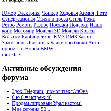
Юмор
Электрика
Чоппер
Ходовая
Химия
Фото
Супер-самопал
Стихи и проза
Стиль
Рожи
Ретро
Ремонт
Разное
Поездки
Подарки
Наши
кони
Мотомир
Модели 3D
Модели
Крысы
Коляски
Карбюраторы
КМЗ
ИМЗ
Закон
Зажигание
Двигатель
Байки про байки
Авто
oppozit.ru
Honda
BMW
more tags
Активные обсуждения
форума
Здох Telegram , помогитеклОпОна
6 ю 8 = истрёж 48
Продам литровый Урал кастом!
Мне сегодня 50...