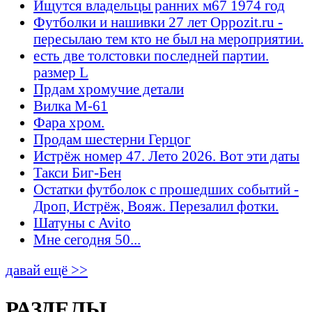
Ищутся владельцы ранних м67 1974 год
Футболки и нашивки 27 лет Oppozit.ru -
пересылаю тем кто не был на мероприятии.
есть две толстовки последней партии.
размер L
Прдам хромучие детали
Вилка М-61
Фара хром.
Продам шестерни Герцог
Истрёж номер 47. Лето 2026. Вот эти даты
Такси Биг-Бен
Остатки футболок с прошедших событий -
Дроп, Истрёж, Вояж. Перезалил фотки.
Шатуны с Avito
Мне сегодня 50...
давай ещё >>
РАЗДЕЛЫ