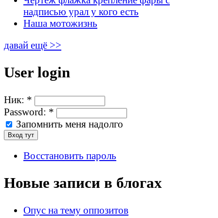
надписью урал у кого есть
Наша мотожизнь
давай ещё >>
User login
Ник:
*
Password:
*
Запомнить меня надолго
Восстановить пароль
Новые записи в блогах
Опус на тему оппозитов