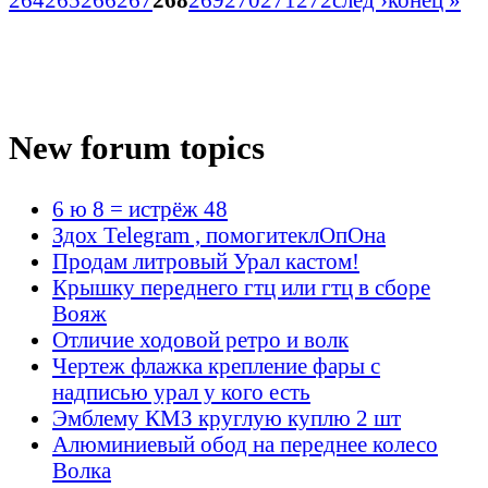
New forum topics
6 ю 8 = истрёж 48
Здох Telegram , помогитеклОпОна
Продам литровый Урал кастом!
Крышку переднего гтц или гтц в сборе
Вояж
Отличие ходовой ретро и волк
Чертеж флажка крепление фары с
надписью урал у кого есть
Эмблему КМЗ круглую куплю 2 шт
Алюминиевый обод на переднее колесо
Волка