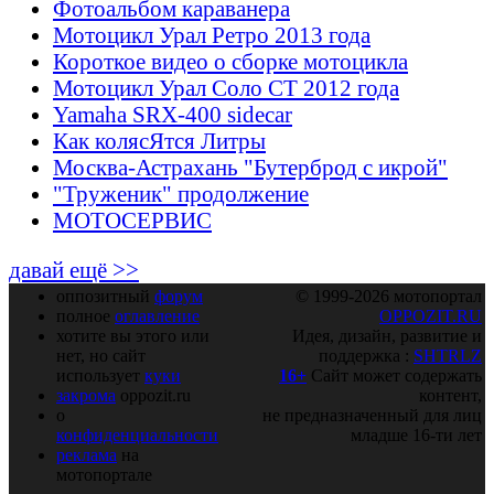
Фотоальбом караванера
Мотоцикл Урал Ретро 2013 года
Короткое видео о сборке мотоцикла
Мотоцикл Урал Соло СТ 2012 года
Yamaha SRX-400 sidecar
Как колясЯтся Литры
Москва-Астрахань "Бутерброд с икрой"
"Труженик" продолжение
МОТОСЕРВИС
давай ещё >>
оппозитный
форум
© 1999-2026 мотопортал
полное
оглавление
OPPOZIT.RU
хотите вы этого или
Идея, дизайн, развитие и
нет, но сайт
поддержка :
SHTRLZ
использует
куки
16+
Сайт может содержать
закрома
oppozit.ru
контент,
о
не предназначенный для лиц
конфиденциальности
младше 16-ти лет
реклама
на
мотопортале