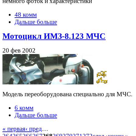
немного фоток и характеристики
48 комм
Дальше больше
Мотоцикл ИМЗ-8.123 МЧС
20 фев 2002
Модель переоборудована специально для МЧС.
6 комм
Дальше больше
« первая
‹ пред
…
264
265
266
267
268
269
270
271
272
след ›
конец »