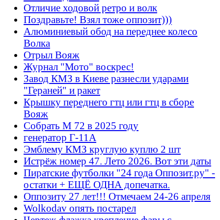
Отличие ходовой ретро и волк
Поздравьте! Взял тоже оппозит)))
Алюминиевый обод на переднее колесо
Волка
Отрыл Вояж
Журнал "Мото" воскрес!
Завод КМЗ в Киеве разнесли ударами
"Гераней" и ракет
Крышку переднего гтц или гтц в сборе
Вояж
Собрать М 72 в 2025 году
генератор Г-11А
Эмблему КМЗ круглую куплю 2 шт
Истрёж номер 47. Лето 2026. Вот эти даты
Пиратские футболки "24 года Оппозит.ру" -
остатки + ЕЩЁ ОДНА допечатка.
Оппозиту 27 лет!!! Отмечаем 24-26 апреля
Wolkodav опять постарел
Чертеж флажка крепление фары с