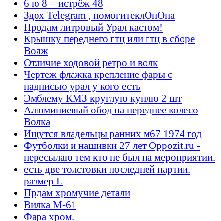
6 ю 8 = истрёж 48
Здох Telegram , помогитеклОпОна
Продам литровый Урал кастом!
Крышку переднего гтц или гтц в сборе
Вояж
Отличие ходовой ретро и волк
Чертеж флажка крепление фары с
надписью урал у кого есть
Эмблему КМЗ круглую куплю 2 шт
Алюминиевый обод на переднее колесо
Волка
Ищутся владельцы ранних м67 1974 год
Футболки и нашивки 27 лет Oppozit.ru -
пересылаю тем кто не был на мероприятии.
есть две толстовки последней партии.
размер L
Прдам хромучие детали
Вилка М-61
Фара хром.