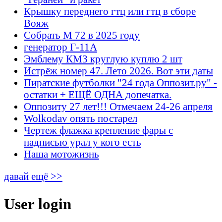
Крышку переднего гтц или гтц в сборе
Вояж
Собрать М 72 в 2025 году
генератор Г-11А
Эмблему КМЗ круглую куплю 2 шт
Истрёж номер 47. Лето 2026. Вот эти даты
Пиратские футболки "24 года Оппозит.ру" -
остатки + ЕЩЁ ОДНА допечатка.
Оппозиту 27 лет!!! Отмечаем 24-26 апреля
Wolkodav опять постарел
Чертеж флажка крепление фары с
надписью урал у кого есть
Наша мотожизнь
давай ещё >>
User login