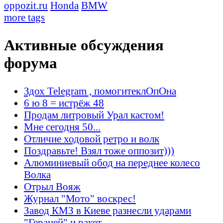
oppozit.ru
Honda
BMW
more tags
Активные обсуждения
форума
Здох Telegram , помогитеклОпОна
6 ю 8 = истрёж 48
Продам литровый Урал кастом!
Мне сегодня 50...
Отличие ходовой ретро и волк
Поздравьте! Взял тоже оппозит)))
Алюминиевый обод на переднее колесо
Волка
Отрыл Вояж
Журнал "Мото" воскрес!
Завод КМЗ в Киеве разнесли ударами
"Гераней" и ракет