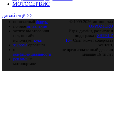
МОТОСЕРВИС
давай ещё >>
оппозитный
форум
© 1999-2026 мотопортал
полное
оглавление
OPPOZIT.RU
хотите вы этого или
Идея, дизайн, развитие и
нет, но сайт
поддержка :
SHTRLZ
использует
куки
16+
Сайт может содержать
закрома
oppozit.ru
контент,
о
не предназначенный для лиц
конфиденциальности
младше 16-ти лет
реклама
на
мотопортале