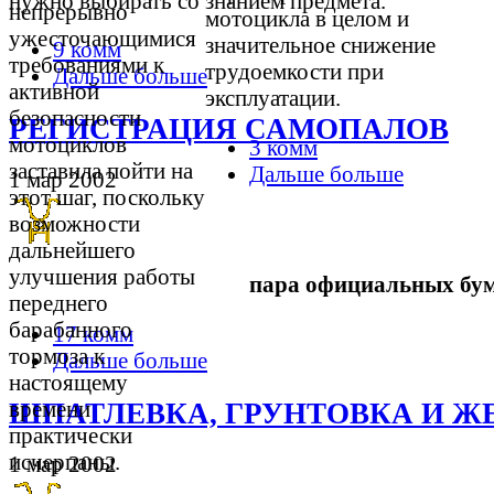
нужно выбирать со знанием предмета.
непрерывно
мотоцикла в целом и
ужесточающимися
значительное снижение
9 комм
требованиями к
трудоемкости при
Дальше больше
активной
эксплуатации.
безопасности
РЕГИСТРАЦИЯ САМОПАЛОВ
мотоциклов
3 комм
заставила пойти на
Дальше больше
1 мар 2002
этот шаг, поскольку
возможности
дальнейшего
улучшения работы
пара официальных бу
переднего
барабанного
17 комм
тормоза к
Дальше больше
настоящему
времени
ШПАТЛЕВКА, ГРУНТОВКА И Ж
практически
исчерпаны.
1 мар 2002