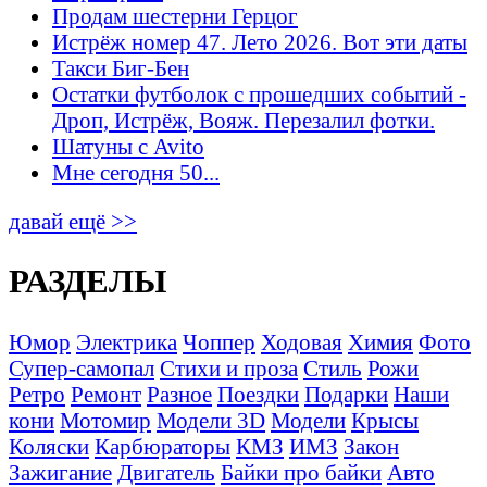
Продам шестерни Герцог
Истрёж номер 47. Лето 2026. Вот эти даты
Такси Биг-Бен
Остатки футболок с прошедших событий -
Дроп, Истрёж, Вояж. Перезалил фотки.
Шатуны с Avito
Мне сегодня 50...
давай ещё >>
РАЗДЕЛЫ
Юмор
Электрика
Чоппер
Ходовая
Химия
Фото
Супер-самопал
Стихи и проза
Стиль
Рожи
Ретро
Ремонт
Разное
Поездки
Подарки
Наши
кони
Мотомир
Модели 3D
Модели
Крысы
Коляски
Карбюраторы
КМЗ
ИМЗ
Закон
Зажигание
Двигатель
Байки про байки
Авто