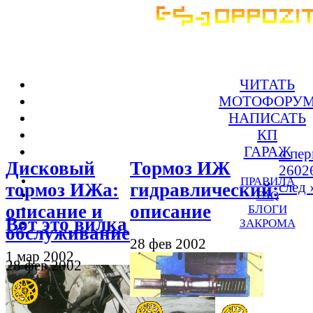
ЧИТАТЬ
МОТОФОРУ
НАПИСАТЬ
КП
ГАРАЖ
« пер
Дисковый
Тормоз ИЖ
260
2
ПРАВИЛА
след 
тормоз ИЖа:
гидравлический:
FAQ
описание и
описание
БЛОГИ
Вот это вилка
ЗАКРОМА
обслуживание
28 фев 2002
1 мар 2002
28 фев 2002