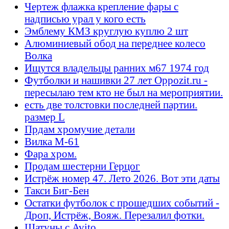
Чертеж флажка крепление фары с
надписью урал у кого есть
Эмблему КМЗ круглую куплю 2 шт
Алюминиевый обод на переднее колесо
Волка
Ищутся владельцы ранних м67 1974 год
Футболки и нашивки 27 лет Oppozit.ru -
пересылаю тем кто не был на мероприятии.
есть две толстовки последней партии.
размер L
Прдам хромучие детали
Вилка М-61
Фара хром.
Продам шестерни Герцог
Истрёж номер 47. Лето 2026. Вот эти даты
Такси Биг-Бен
Остатки футболок с прошедших событий -
Дроп, Истрёж, Вояж. Перезалил фотки.
Шатуны с Avito