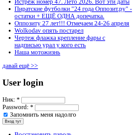
Истрёж номер 47. Лето 2026. Вот эти даты
Пиратские футболки "24 года Оппозит.ру" -
остатки + ЕЩЁ ОДНА допечатка.
Оппозиту 27 лет!!! Отмечаем 24-26 апреля
Wolkodav опять постарел
Чертеж флажка крепление фары с
надписью урал у кого есть
Наша мотожизнь
давай ещё >>
User login
Ник:
*
Password:
*
Запомнить меня надолго
Восстановить пароль