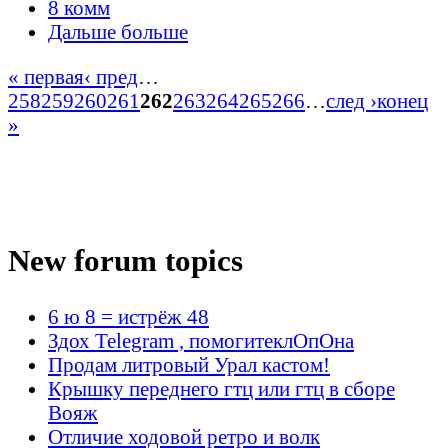
8 комм
Дальше больше
« первая
‹ пред
…
258
259
260
261
262
263
264
265
266
…
след ›
конец
»
New forum topics
6 ю 8 = истрёж 48
Здох Telegram , помогитеклОпОна
Продам литровый Урал кастом!
Крышку переднего гтц или гтц в сборе
Вояж
Отличие ходовой ретро и волк