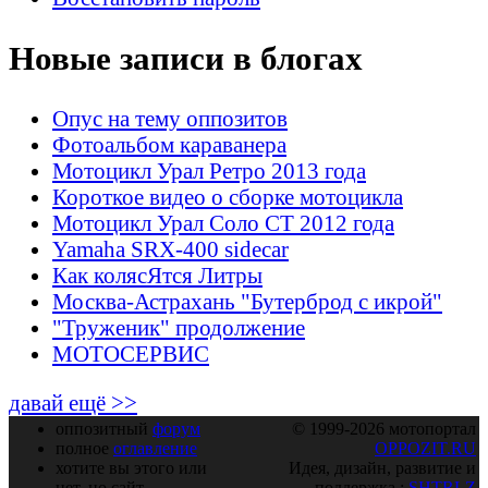
Новые записи в блогах
Опус на тему оппозитов
Фотоальбом караванера
Мотоцикл Урал Ретро 2013 года
Короткое видео о сборке мотоцикла
Мотоцикл Урал Соло СТ 2012 года
Yamaha SRX-400 sidecar
Как колясЯтся Литры
Москва-Астрахань "Бутерброд с икрой"
"Труженик" продолжение
МОТОСЕРВИС
давай ещё >>
оппозитный
форум
© 1999-2026 мотопортал
полное
оглавление
OPPOZIT.RU
хотите вы этого или
Идея, дизайн, развитие и
нет, но сайт
поддержка :
SHTRLZ