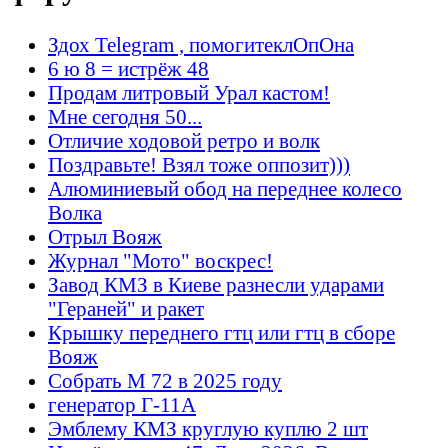
Здох Telegram , помогитеклОпОна
6 ю 8 = истрёж 48
Продам литровый Урал кастом!
Мне сегодня 50...
Отличие ходовой ретро и волк
Поздравьте! Взял тоже оппозит)))
Алюминиевый обод на переднее колесо
Волка
Отрыл Вояж
Журнал "Мото" воскрес!
Завод КМЗ в Киеве разнесли ударами
"Гераней" и ракет
Крышку переднего гтц или гтц в сборе
Вояж
Собрать М 72 в 2025 году
генератор Г-11А
Эмблему КМЗ круглую куплю 2 шт