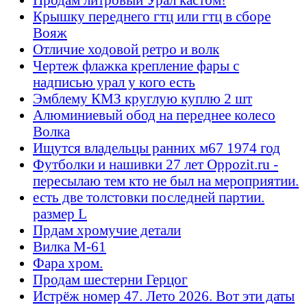
Крышку переднего гтц или гтц в сборе
Вояж
Отличие ходовой ретро и волк
Чертеж флажка крепление фары с
надписью урал у кого есть
Эмблему КМЗ круглую куплю 2 шт
Алюминиевый обод на переднее колесо
Волка
Ищутся владельцы ранних м67 1974 год
Футболки и нашивки 27 лет Oppozit.ru -
пересылаю тем кто не был на мероприятии.
есть две толстовки последней партии.
размер L
Прдам хромучие детали
Вилка М-61
Фара хром.
Продам шестерни Герцог
Истрёж номер 47. Лето 2026. Вот эти даты