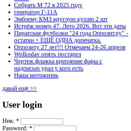
Собрать М 72 в 2025 году
генератор Г-11А
Эмблему КМЗ круглую куплю 2 шт
Истрёж номер 47. Лето 2026. Вот эти даты
Пиратские футболки "24 года Оппозит.ру" -
остатки + ЕЩЁ ОДНА допечатка.
Оппозиту 27 лет!!! Отмечаем 24-26 апреля
Wolkodav опять постарел
Чертеж флажка крепление фары с
надписью урал у кого есть
Наша мотожизнь
давай ещё >>
User login
Ник:
*
Password:
*