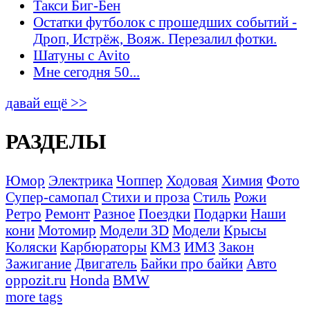
Такси Биг-Бен
Остатки футболок с прошедших событий -
Дроп, Истрёж, Вояж. Перезалил фотки.
Шатуны с Avito
Мне сегодня 50...
давай ещё >>
РАЗДЕЛЫ
Юмор
Электрика
Чоппер
Ходовая
Химия
Фото
Супер-самопал
Стихи и проза
Стиль
Рожи
Ретро
Ремонт
Разное
Поездки
Подарки
Наши
кони
Мотомир
Модели 3D
Модели
Крысы
Коляски
Карбюраторы
КМЗ
ИМЗ
Закон
Зажигание
Двигатель
Байки про байки
Авто
oppozit.ru
Honda
BMW
more tags