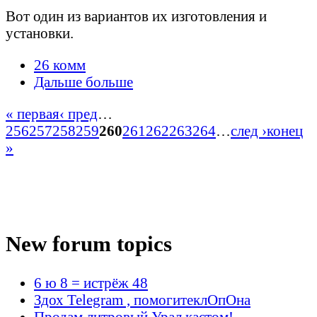
Вот один из вариантов их изготовления и
установки.
26 комм
Дальше больше
« первая
‹ пред
…
256
257
258
259
260
261
262
263
264
…
след ›
конец
»
New forum topics
6 ю 8 = истрёж 48
Здох Telegram , помогитеклОпОна
Продам литровый Урал кастом!