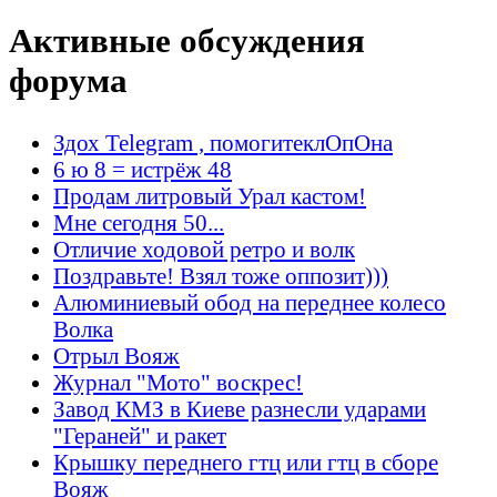
Активные обсуждения
форума
Здох Telegram , помогитеклОпОна
6 ю 8 = истрёж 48
Продам литровый Урал кастом!
Мне сегодня 50...
Отличие ходовой ретро и волк
Поздравьте! Взял тоже оппозит)))
Алюминиевый обод на переднее колесо
Волка
Отрыл Вояж
Журнал "Мото" воскрес!
Завод КМЗ в Киеве разнесли ударами
"Гераней" и ракет
Крышку переднего гтц или гтц в сборе
Вояж