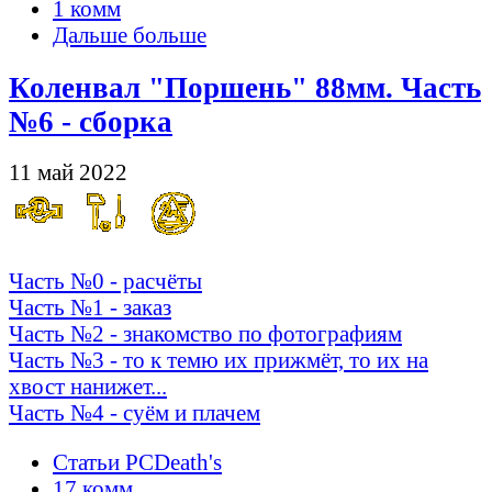
1 комм
Дальше больше
Коленвал "Поршень" 88мм. Часть
№6 - сборка
11 май 2022
Часть №0 - расчёты
Часть №1 - заказ
Часть №2 - знакомство по фотографиям
Часть №3 - то к темю их прижмёт, то их на
хвост нанижет...
Часть №4 - суём и плачем
Статьи PCDeath's
17 комм