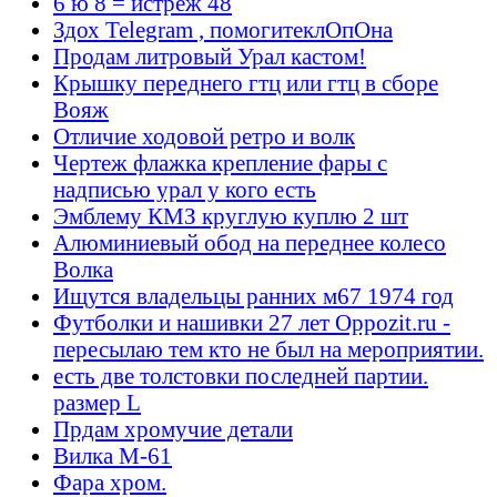
6 ю 8 = истрёж 48
Здох Telegram , помогитеклОпОна
Продам литровый Урал кастом!
Крышку переднего гтц или гтц в сборе
Вояж
Отличие ходовой ретро и волк
Чертеж флажка крепление фары с
надписью урал у кого есть
Эмблему КМЗ круглую куплю 2 шт
Алюминиевый обод на переднее колесо
Волка
Ищутся владельцы ранних м67 1974 год
Футболки и нашивки 27 лет Oppozit.ru -
пересылаю тем кто не был на мероприятии.
есть две толстовки последней партии.
размер L
Прдам хромучие детали
Вилка М-61
Фара хром.