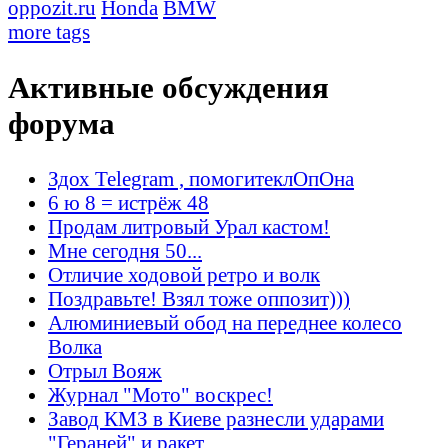
oppozit.ru
Honda
BMW
more tags
Активные обсуждения
форума
Здох Telegram , помогитеклОпОна
6 ю 8 = истрёж 48
Продам литровый Урал кастом!
Мне сегодня 50...
Отличие ходовой ретро и волк
Поздравьте! Взял тоже оппозит)))
Алюминиевый обод на переднее колесо
Волка
Отрыл Вояж
Журнал "Мото" воскрес!
Завод КМЗ в Киеве разнесли ударами
"Гераней" и ракет