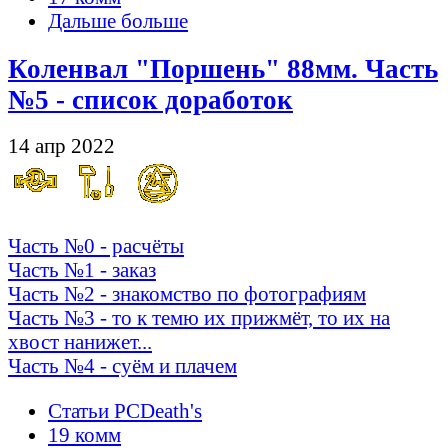
Дальше больше
Коленвал "Поршень" 88мм. Часть
№5 - список доработок
14 апр 2022
Часть №0 - расчёты
Часть №1 - заказ
Часть №2 - знакомство по фотографиям
Часть №3 - то к темю их прижмёт, то их на
хвост нанижет...
Часть №4 - суём и плачем
Статьи PCDeath's
19 комм