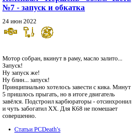
№7 - запуск и обкатка
24 июн 2022
Оно живое!!!
Мотор собран, вкинут в раму, масло залито...
Запуск!
Ну запуск же!
Ну блин... запуск!
Принципиально хотелось завести с кика. Минут
5 пришлось прыгать, но в итоге двигатель
завёлся. Подстроил карбюраторы - отсинхронил
и чуть забогатил ХХ. Для К68 не помешает
совершенно.
Статьи PCDeath's