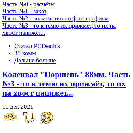
Часть №0 - расчёты
Часть №1 - заказ
Часть №2 - знакомство по фотографиям
Часть №3 - то к темю их прижмёт, то их на
хвост нанижет...
Статьи PCDeath's
38 комм
Дальше больше
Коленвал "Поршень" 88мм. Часть
№3 - то к темю их прижмёт, то их
на хвост нанижет...
11 дек 2021