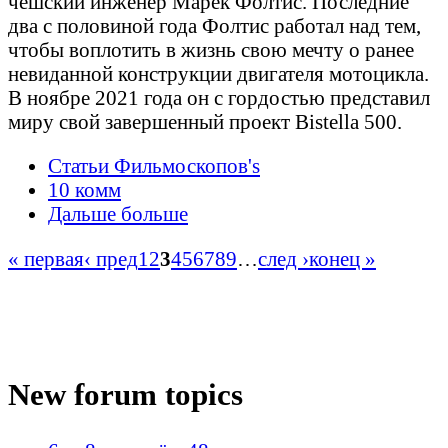
чешский инженер Марек Фолтис. Последние
два с половиной года Фолтис работал над тем,
чтобы воплотить в жизнь свою мечту о ранее
невиданной конструкции двигателя мотоцикла.
В ноябре 2021 года он с гордостью представил
миру свой завершенный проект Bistella 500.
Статьи Фильмоскопов's
10 комм
Дальше больше
« первая
‹ пред
1
2
3
4
5
6
7
8
9
…
след ›
конец »
New forum topics