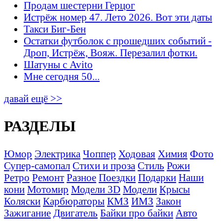
Продам шестерни Герцог
Истрёж номер 47. Лето 2026. Вот эти даты
Такси Биг-Бен
Остатки футболок с прошедших событий -
Дроп, Истрёж, Вояж. Перезалил фотки.
Шатуны с Avito
Мне сегодня 50...
давай ещё >>
РАЗДЕЛЫ
Юмор
Электрика
Чоппер
Ходовая
Химия
Фото
Супер-самопал
Стихи и проза
Стиль
Рожи
Ретро
Ремонт
Разное
Поездки
Подарки
Наши
кони
Мотомир
Модели 3D
Модели
Крысы
Коляски
Карбюраторы
КМЗ
ИМЗ
Закон
Зажигание
Двигатель
Байки про байки
Авто