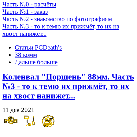
Часть №0 - расчёты
Часть №1 - заказ
Часть №2 - знакомство по фотографиям
Часть №3 - то к темю их прижмёт, то их на
хвост нанижет...
Статьи PCDeath's
38 комм
Дальше больше
Коленвал "Поршень" 88мм. Часть
№3 - то к темю их прижмёт, то их
на хвост нанижет...
11 дек 2021