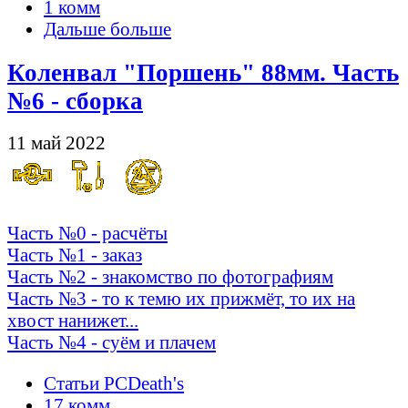
1 комм
Дальше больше
Коленвал "Поршень" 88мм. Часть
№6 - сборка
11 май 2022
Часть №0 - расчёты
Часть №1 - заказ
Часть №2 - знакомство по фотографиям
Часть №3 - то к темю их прижмёт, то их на
хвост нанижет...
Часть №4 - суём и плачем
Статьи PCDeath's
17 комм