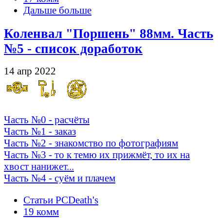
Дальше больше
Коленвал "Поршень" 88мм. Часть
№5 - список доработок
14 апр 2022
Часть №0 - расчёты
Часть №1 - заказ
Часть №2 - знакомство по фотографиям
Часть №3 - то к темю их прижмёт, то их на
хвост нанижет...
Часть №4 - суём и плачем
Статьи PCDeath's
19 комм