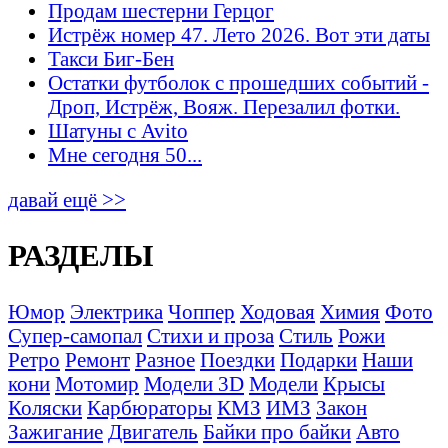
Продам шестерни Герцог
Истрёж номер 47. Лето 2026. Вот эти даты
Такси Биг-Бен
Остатки футболок с прошедших событий -
Дроп, Истрёж, Вояж. Перезалил фотки.
Шатуны с Avito
Мне сегодня 50...
давай ещё >>
РАЗДЕЛЫ
Юмор
Электрика
Чоппер
Ходовая
Химия
Фото
Супер-самопал
Стихи и проза
Стиль
Рожи
Ретро
Ремонт
Разное
Поездки
Подарки
Наши
кони
Мотомир
Модели 3D
Модели
Крысы
Коляски
Карбюраторы
КМЗ
ИМЗ
Закон
Зажигание
Двигатель
Байки про байки
Авто