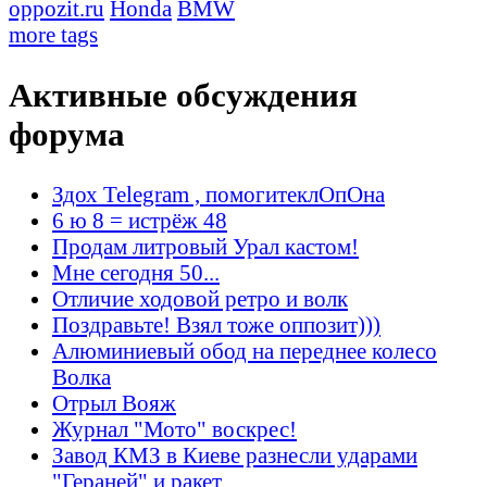
oppozit.ru
Honda
BMW
more tags
Активные обсуждения
форума
Здох Telegram , помогитеклОпОна
6 ю 8 = истрёж 48
Продам литровый Урал кастом!
Мне сегодня 50...
Отличие ходовой ретро и волк
Поздравьте! Взял тоже оппозит)))
Алюминиевый обод на переднее колесо
Волка
Отрыл Вояж
Журнал "Мото" воскрес!
Завод КМЗ в Киеве разнесли ударами
"Гераней" и ракет