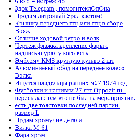
6 ю 8 = истрёж 48
Здох Telegram , помогитеклОпОна
Продам литровый Урал кастом!
Крышку переднего гтц или гтц в сборе
Вояж
Отличие ходовой ретро и волк
Чертеж флажка крепление фары с
надписью урал у кого есть
Эмблему КМЗ круглую куплю 2 шт
Алюминиевый обод на переднее колесо
Волка
Ищутся владельцы ранних м67 1974 год
Футболки и нашивки 27 лет Oppozit.ru -
пересылаю тем кто не был на мероприятии.
есть две толстовки последней партии.
размер L
Прдам хромучие детали
Вилка М-61
Фара хром.