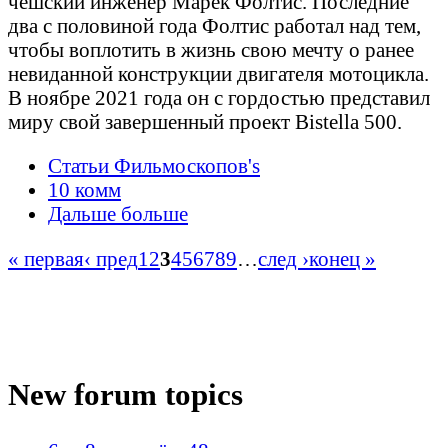
чешский инженер Марек Фолтис. Последние
два с половиной года Фолтис работал над тем,
чтобы воплотить в жизнь свою мечту о ранее
невиданной конструкции двигателя мотоцикла.
В ноябре 2021 года он с гордостью представил
миру свой завершенный проект Bistella 500.
Статьи Фильмоскопов's
10 комм
Дальше больше
« первая
‹ пред
1
2
3
4
5
6
7
8
9
…
след ›
конец »
New forum topics