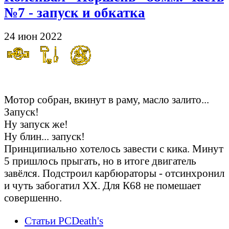
№7 - запуск и обкатка
24 июн 2022
Оно живое!!!
Мотор собран, вкинут в раму, масло залито...
Запуск!
Ну запуск же!
Ну блин... запуск!
Принципиально хотелось завести с кика. Минут
5 пришлось прыгать, но в итоге двигатель
завёлся. Подстроил карбюраторы - отсинхронил
и чуть забогатил ХХ. Для К68 не помешает
совершенно.
Статьи PCDeath's