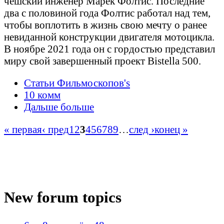
чешский инженер Марек Фолтис. Последние
два с половиной года Фолтис работал над тем,
чтобы воплотить в жизнь свою мечту о ранее
невиданной конструкции двигателя мотоцикла.
В ноябре 2021 года он с гордостью представил
миру свой завершенный проект Bistella 500.
Статьи Фильмоскопов's
10 комм
Дальше больше
« первая
‹ пред
1
2
3
4
5
6
7
8
9
…
след ›
конец »
New forum topics