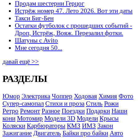
Продам шестерни Герцог
Истрёж номер 47. Лето 2026. Вот эти даты
Такси Биг-Бен
Остатки футболок с прошедших событий -
Дроп, Истрёж, Вояж. Перезалил фотки.
Шатуны с Avito
Мне сегодня 50...
давай ещё >>
РАЗДЕЛЫ
Юмор
Электрика
Чоппер
Ходовая
Химия
Фото
Супер-самопал
Стихи и проза
Стиль
Рожи
Ретро
Ремонт
Разное
Поездки
Подарки
Наши
кони
Мотомир
Модели 3D
Модели
Крысы
Коляски
Карбюраторы
КМЗ
ИМЗ
Закон
Зажигание
Двигатель
Байки про байки
Авто