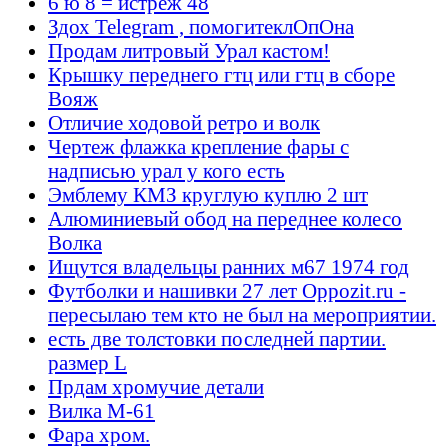
6 ю 8 = истрёж 48
Здох Telegram , помогитеклОпОна
Продам литровый Урал кастом!
Крышку переднего гтц или гтц в сборе
Вояж
Отличие ходовой ретро и волк
Чертеж флажка крепление фары с
надписью урал у кого есть
Эмблему КМЗ круглую куплю 2 шт
Алюминиевый обод на переднее колесо
Волка
Ищутся владельцы ранних м67 1974 год
Футболки и нашивки 27 лет Oppozit.ru -
пересылаю тем кто не был на мероприятии.
есть две толстовки последней партии.
размер L
Прдам хромучие детали
Вилка М-61
Фара хром.