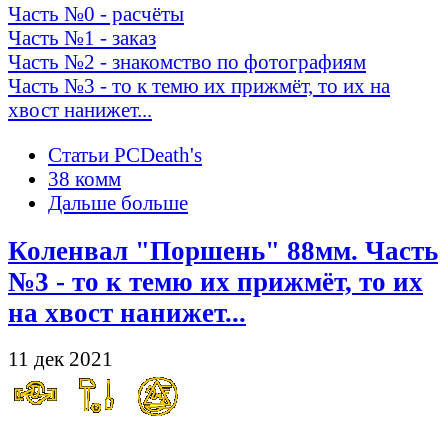
Часть №0 - расчёты
Часть №1 - заказ
Часть №2 - знакомство по фотографиям
Часть №3 - то к темю их прижмёт, то их на
хвост нанижет...
Статьи PCDeath's
38 комм
Дальше больше
Коленвал "Поршень" 88мм. Часть
№3 - то к темю их прижмёт, то их
на хвост нанижет...
11 дек 2021