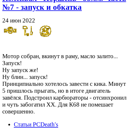
№7 - запуск и обкатка
24 июн 2022
Оно живое!!!
Мотор собран, вкинут в раму, масло залито...
Запуск!
Ну запуск же!
Ну блин... запуск!
Принципиально хотелось завести с кика. Минут
5 пришлось прыгать, но в итоге двигатель
завёлся. Подстроил карбюраторы - отсинхронил
и чуть забогатил ХХ. Для К68 не помешает
совершенно.
Статьи PCDeath's