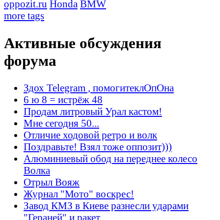
oppozit.ru
Honda
BMW
more tags
Активные обсуждения
форума
Здох Telegram , помогитеклОпОна
6 ю 8 = истрёж 48
Продам литровый Урал кастом!
Мне сегодня 50...
Отличие ходовой ретро и волк
Поздравьте! Взял тоже оппозит)))
Алюминиевый обод на переднее колесо
Волка
Отрыл Вояж
Журнал "Мото" воскрес!
Завод КМЗ в Киеве разнесли ударами
"Гераней" и ракет