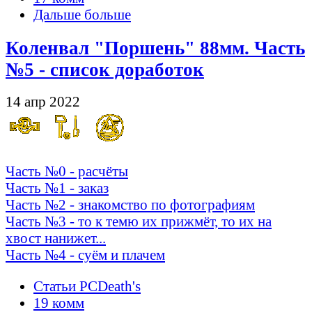
Дальше больше
Коленвал "Поршень" 88мм. Часть
№5 - список доработок
14 апр 2022
Часть №0 - расчёты
Часть №1 - заказ
Часть №2 - знакомство по фотографиям
Часть №3 - то к темю их прижмёт, то их на
хвост нанижет...
Часть №4 - суём и плачем
Статьи PCDeath's
19 комм