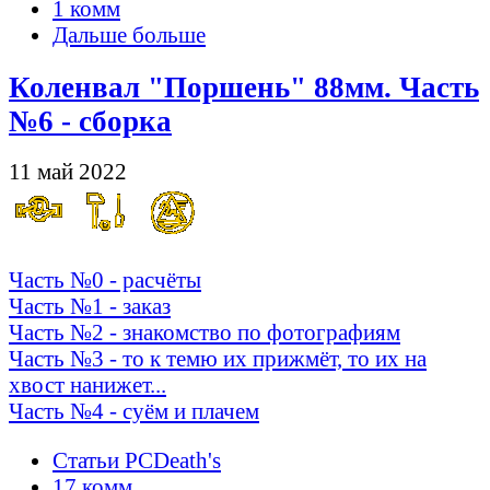
1 комм
Дальше больше
Коленвал "Поршень" 88мм. Часть
№6 - сборка
11 май 2022
Часть №0 - расчёты
Часть №1 - заказ
Часть №2 - знакомство по фотографиям
Часть №3 - то к темю их прижмёт, то их на
хвост нанижет...
Часть №4 - суём и плачем
Статьи PCDeath's
17 комм