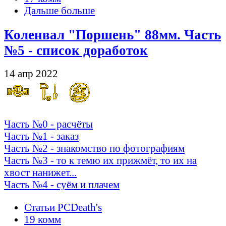
Дальше больше
Коленвал "Поршень" 88мм. Часть
№5 - список доработок
14 апр 2022
Часть №0 - расчёты
Часть №1 - заказ
Часть №2 - знакомство по фотографиям
Часть №3 - то к темю их прижмёт, то их на
хвост нанижет...
Часть №4 - суём и плачем
Статьи PCDeath's
19 комм