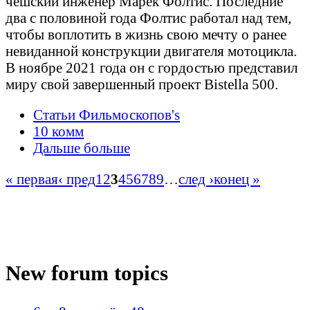
чешский инженер Марек Фолтис. Последние
два с половиной года Фолтис работал над тем,
чтобы воплотить в жизнь свою мечту о ранее
невиданной конструкции двигателя мотоцикла.
В ноябре 2021 года он с гордостью представил
миру свой завершенный проект Bistella 500.
Статьи Фильмоскопов's
10 комм
Дальше больше
« первая
‹ пред
1
2
3
4
5
6
7
8
9
…
след ›
конец »
New forum topics