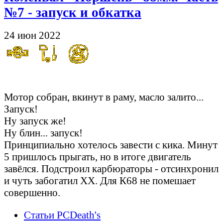
№7 - запуск и обкатка
24 июн 2022
Оно живое!!!
Мотор собран, вкинут в раму, масло залито...
Запуск!
Ну запуск же!
Ну блин... запуск!
Принципиально хотелось завести с кика. Минут
5 пришлось прыгать, но в итоге двигатель
завёлся. Подстроил карбюраторы - отсинхронил
и чуть забогатил ХХ. Для К68 не помешает
совершенно.
Статьи PCDeath's