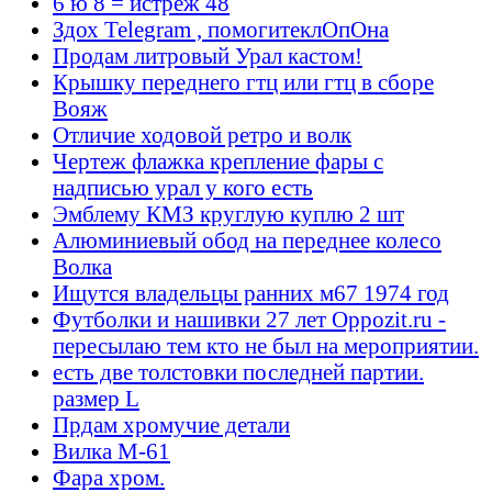
6 ю 8 = истрёж 48
Здох Telegram , помогитеклОпОна
Продам литровый Урал кастом!
Крышку переднего гтц или гтц в сборе
Вояж
Отличие ходовой ретро и волк
Чертеж флажка крепление фары с
надписью урал у кого есть
Эмблему КМЗ круглую куплю 2 шт
Алюминиевый обод на переднее колесо
Волка
Ищутся владельцы ранних м67 1974 год
Футболки и нашивки 27 лет Oppozit.ru -
пересылаю тем кто не был на мероприятии.
есть две толстовки последней партии.
размер L
Прдам хромучие детали
Вилка М-61
Фара хром.