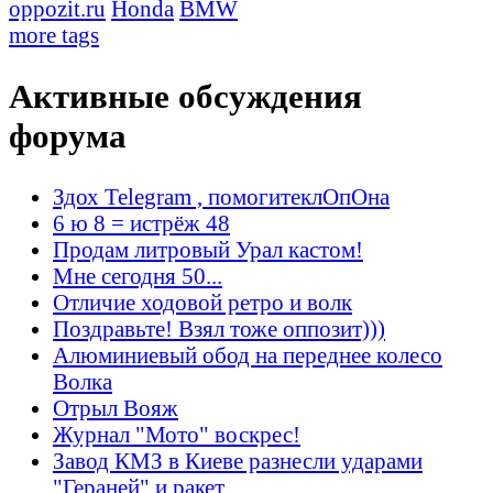
oppozit.ru
Honda
BMW
more tags
Активные обсуждения
форума
Здох Telegram , помогитеклОпОна
6 ю 8 = истрёж 48
Продам литровый Урал кастом!
Мне сегодня 50...
Отличие ходовой ретро и волк
Поздравьте! Взял тоже оппозит)))
Алюминиевый обод на переднее колесо
Волка
Отрыл Вояж
Журнал "Мото" воскрес!
Завод КМЗ в Киеве разнесли ударами
"Гераней" и ракет