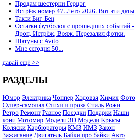
Продам шестерни Герцог
Истрёж номер 47. Лето 2026. Вот эти даты
Такси Биг-Бен
Остатки футболок с прошедших событий -
Дроп, Истрёж, Вояж. Перезалил фотки.
Шатуны с Avito
Мне сегодня 50...
давай ещё >>
РАЗДЕЛЫ
Юмор
Электрика
Чоппер
Ходовая
Химия
Фото
Супер-самопал
Стихи и проза
Стиль
Рожи
Ретро
Ремонт
Разное
Поездки
Подарки
Наши
кони
Мотомир
Модели 3D
Модели
Крысы
Коляски
Карбюраторы
КМЗ
ИМЗ
Закон
Зажигание
Двигатель
Байки про байки
Авто