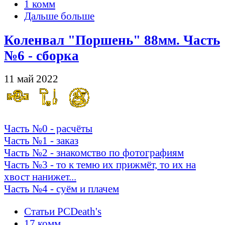
1 комм
Дальше больше
Коленвал "Поршень" 88мм. Часть
№6 - сборка
11 май 2022
Часть №0 - расчёты
Часть №1 - заказ
Часть №2 - знакомство по фотографиям
Часть №3 - то к темю их прижмёт, то их на
хвост нанижет...
Часть №4 - суём и плачем
Статьи PCDeath's
17 комм