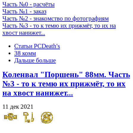
Часть №0 - расчёты
Часть №1 - заказ
Часть №2 - знакомство по фотографиям
Часть №3 - то к темю их прижмёт, то их на
хвост нанижет...
Статьи PCDeath's
38 комм
Дальше больше
Коленвал "Поршень" 88мм. Часть
№3 - то к темю их прижмёт, то их
на хвост нанижет...
11 дек 2021