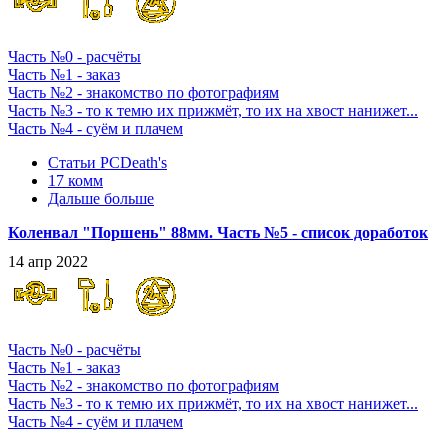
Часть №0 - расчёты
Часть №1 - заказ
Часть №2 - знакомство по фотографиям
Часть №3 - то к темю их прижмёт, то их на хвост нанижет...
Часть №4 - суём и плачем
Статьи PCDeath's
17 комм
Дальше больше
Коленвал "Поршень" 88мм. Часть №5 - список доработок
14 апр 2022
Часть №0 - расчёты
Часть №1 - заказ
Часть №2 - знакомство по фотографиям
Часть №3 - то к темю их прижмёт, то их на хвост нанижет...
Часть №4 - суём и плачем