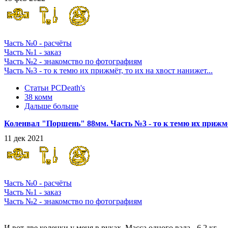
Часть №0 - расчёты
Часть №1 - заказ
Часть №2 - знакомство по фотографиям
Часть №3 - то к темю их прижмёт, то их на хвост нанижет...
Статьи PCDeath's
38 комм
Дальше больше
Коленвал "Поршень" 88мм. Часть №3 - то к темю их прижмёт,
11 дек 2021
Часть №0 - расчёты
Часть №1 - заказ
Часть №2 - знакомство по фотографиям
Осмотр и обнюх
И вот две коленки у меня в руках. Масса одного вала - 6,2 кг.