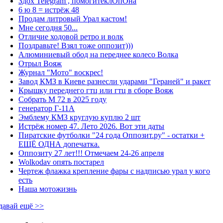
Здох Telegram , помогитеклОпОна
6 ю 8 = истрёж 48
Продам литровый Урал кастом!
Мне сегодня 50...
Отличие ходовой ретро и волк
Поздравьте! Взял тоже оппозит)))
Алюминиевый обод на переднее колесо Волка
Отрыл Вояж
Журнал "Мото" воскрес!
Завод КМЗ в Киеве разнесли ударами "Гераней" и ракет
Крышку переднего гтц или гтц в сборе Вояж
Собрать М 72 в 2025 году
генератор Г-11А
Эмблему КМЗ круглую куплю 2 шт
Истрёж номер 47. Лето 2026. Вот эти даты
Пиратские футболки "24 года Оппозит.ру" - остатки +
ЕЩЁ ОДНА допечатка.
Оппозиту 27 лет!!! Отмечаем 24-26 апреля
Wolkodav опять постарел
Чертеж флажка крепление фары с надписью урал у кого
есть
Наша мотожизнь
давай ещё >>