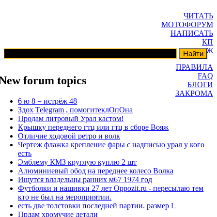
ЧИТАТЬ
МОТОФОРУМ
НАПИСАТЬ
КП
ГАРАЖ
ПРАВИЛА
FAQ
New forum topics
БЛОГИ
ЗАКРОМА
6 ю 8 = истрёж 48
Здох Telegram , помогитеклОпОна
Продам литровый Урал кастом!
Крышку переднего гтц или гтц в сборе Вояж
Отличие ходовой ретро и волк
Чертеж флажка крепление фары с надписью урал у кого
есть
Эмблему КМЗ круглую куплю 2 шт
Алюминиевый обод на переднее колесо Волка
Ищутся владельцы ранних м67 1974 год
Футболки и нашивки 27 лет Oppozit.ru - пересылаю тем
кто не был на мероприятии.
есть две толстовки последней партии. размер L
Прдам хромучие детали