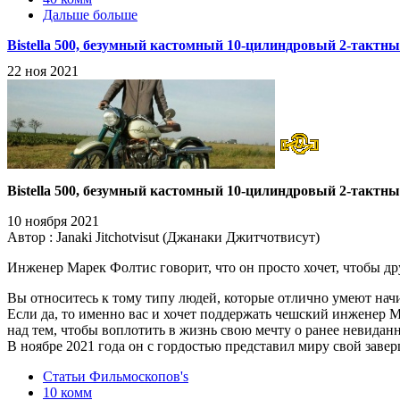
Дальше больше
Bistella 500, безумный кастомный 10-цилиндровый 2-тактн
22 ноя 2021
Bistella 500, безумный кастомный 10-цилиндровый 2-тактн
10 ноября 2021
Автор : Janaki Jitchotvisut (Джанаки Джитчотвисут)
Инженер Марек Фолтис говорит, что он просто хочет, чтобы др
Вы относитесь к тому типу людей, которые отлично умеют начи
Если да, то именно вас и хочет поддержать чешский инженер 
над тем, чтобы воплотить в жизнь свою мечту о ранее невидан
В ноябре 2021 года он с гордостью представил миру свой завер
Статьи Фильмоскопов's
10 комм