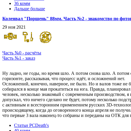
36 комм
Дальше больше
Коленвал "Поршень" 88мм. Часть №2 - знакомство по фот
29 ноя 2021
Часть №0 - расчёты
Часть №1 - заказ
Шли годы...
Ну ладно, не годы, но время шло. А потом снова шло. А потом
горизонте, рассказывая, что процесс идёт, и осложнений нет.
Осложнений, конечно, наверное, не было. Но и валов тоже не б
собирался в конце мая прокатиться на юга. Правда, планировал
человек, несколько знакомый с современным производством, я п
допускал, что ничего сделано не будет, потому несколько подстр
с активным и всесторонним применением русских 3D-технолог
происходящему, когда до оговоренного конца апреля не получи
что первые 3 вала наконец-то собраны и переданы на ОТК для 
Статьи PCDeath's
40 комм