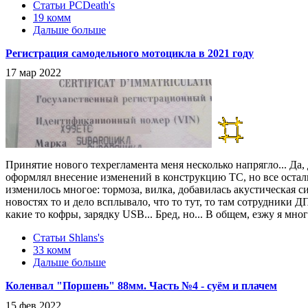
Статьи PCDeath's
19 комм
Дальше больше
Регистрация самодельного мотоцикла в 2021 году
17 мар 2022
Принятие нового техрегламента меня несколько напрягло... Да, д
оформлял внесение изменений в конструкцию ТС, но все осталь
изменилось многое: тормоза, вилка, добавилась акустическая с
новостях то и дело всплывало, что то тут, то там сотрудники
какие то кофры, зарядку USB... Бред, но... В общем, езжу я мн
Статьи Shlans's
33 комм
Дальше больше
Коленвал "Поршень" 88мм. Часть №4 - суём и плачем
15 фев 2022