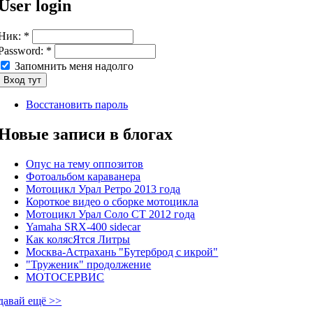
User login
Ник:
*
Password:
*
Запомнить меня надолго
Восстановить пароль
Новые записи в блогах
Опус на тему оппозитов
Фотоальбом караванера
Мотоцикл Урал Ретро 2013 года
Короткое видео о сборке мотоцикла
Мотоцикл Урал Соло СТ 2012 года
Yamaha SRX-400 sidecar
Как колясЯтся Литры
Москва-Астрахань "Бутерброд с икрой"
"Труженик" продолжение
МОТОСЕРВИС
давай ещё >>