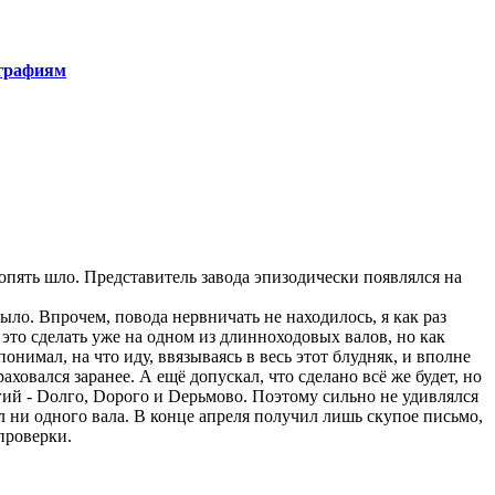
ографиям
 опять шло. Представитель завода эпизодически появлялся на
ыло. Впрочем, повода нервничать не находилось, я как раз
 это сделать уже на одном из длинноходовых валов, но как
онимал, на что иду, ввязываясь в весь этот блудняк, и вполне
аховался заранее. А ещё допускал, что сделано всё же будет, но
ий - Dолго, Dорого и Dерьмово. Поэтому сильно не удивлялся
л ни одного вала. В конце апреля получил лишь скупое письмо,
проверки.