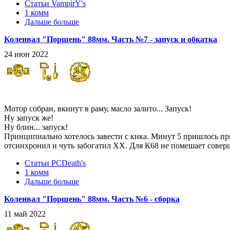
Статьи VampirY's
1 комм
Дальше больше
Коленвал "Поршень" 88мм. Часть №7 - запуск и обкатка
24 июн 2022
Оно живое!!!
Мотор собран, вкинут в раму, масло залито... Запуск!
Ну запуск же!
Ну блин... запуск!
Принципиально хотелось завести с кика. Минут 5 пришлось пры
отсинхронил и чуть забогатил ХХ. Для К68 не помешает совер
Статьи PCDeath's
1 комм
Дальше больше
Коленвал "Поршень" 88мм. Часть №6 - сборка
11 май 2022