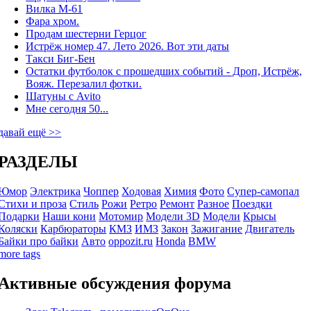
Вилка М-61
Фара хром.
Продам шестерни Герцог
Истрёж номер 47. Лето 2026. Вот эти даты
Такси Биг-Бен
Остатки футболок с прошедших событий - Дроп, Истрёж,
Вояж. Перезалил фотки.
Шатуны с Avito
Мне сегодня 50...
давай ещё >>
РАЗДЕЛЫ
Юмор
Электрика
Чоппер
Ходовая
Химия
Фото
Супер-самопал
Стихи и проза
Стиль
Рожи
Ретро
Ремонт
Разное
Поездки
Подарки
Наши кони
Мотомир
Модели 3D
Модели
Крысы
Коляски
Карбюраторы
КМЗ
ИМЗ
Закон
Зажигание
Двигатель
Байки про байки
Авто
oppozit.ru
Honda
BMW
more tags
Активные обсуждения форума