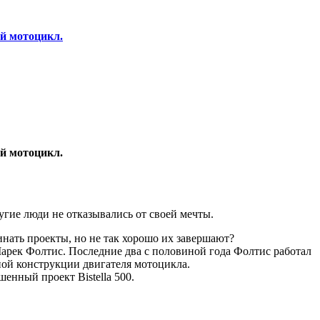
ый мотоцикл.
ый мотоцикл.
угие люди не отказывались от своей мечты.
нать проекты, но не так хорошо их завершают?
Марек Фолтис. Последние два с половиной года Фолтис работал
ной конструкции двигателя мотоцикла.
шенный проект Bistella 500.