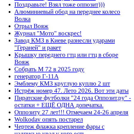
Поздравьте! Взял тоже оппозит)))
Алюминиевый обод на переднее колесо
Волка
Отрыл Вояж
Журнал "Мото" воскрес!
Завод КМЗ в Киеве разнесли ударами
"Гераней" и ракет
Крышку переднего гтц или гтц в сборе
Вояж
Собрать М 72 в 2025 году
генератор Г-11А
Эмблему КМЗ круглую куплю 2 шт
Истрёж номер 47. Лето 2026. Вот эти даты
Пиратские футболки "24 года Оппозит.ру" -
остатки + ЕЩЁ ОДНА допечатка.
Оппозиту 27 лет!!! Отмечаем 24-26 апреля
Wolkodav опять постарел
Чертеж флажка крепление фары с
надписью урал у кого есть