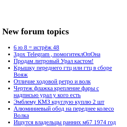
New forum topics
6 ю 8 = истрёж 48
Здох Telegram , помогитеклОпОна
Продам литровый Урал кастом!
Крышку переднего гтц или гтц в сборе
Вояж
Отличие ходовой ретро и волк
Чертеж флажка крепление фары с
надписью урал у кого есть
Эмблему КМЗ круглую куплю 2 шт
Алюминиевый обод на переднее колесо
Волка
Ищутся владельцы ранних м67 1974 год