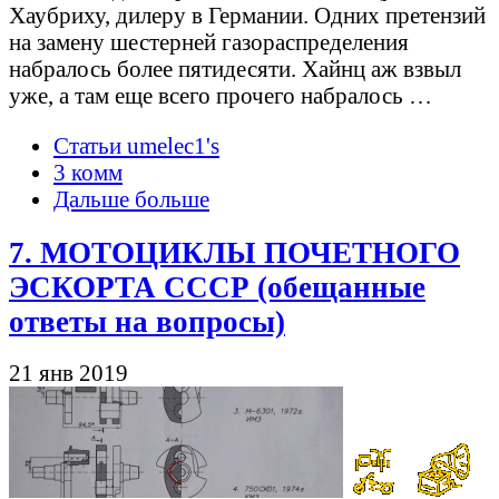
Хаубриху, дилеру в Германии. Одних претензий
на замену шестерней газораспределения
набралось более пятидесяти. Хайнц аж взвыл
уже, а там еще всего прочего набралось …
Статьи umelec1's
3 комм
Дальше больше
7. МОТОЦИКЛЫ ПОЧЕТНОГО
ЭСКОРТА СССР (обещанные
ответы на вопросы)
21 янв 2019