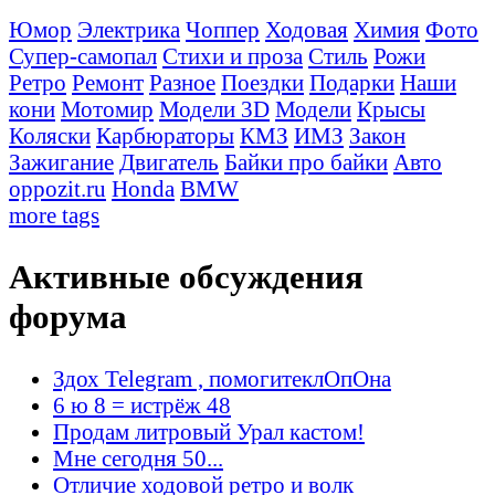
Юмор
Электрика
Чоппер
Ходовая
Химия
Фото
Супер-самопал
Стихи и проза
Стиль
Рожи
Ретро
Ремонт
Разное
Поездки
Подарки
Наши
кони
Мотомир
Модели 3D
Модели
Крысы
Коляски
Карбюраторы
КМЗ
ИМЗ
Закон
Зажигание
Двигатель
Байки про байки
Авто
oppozit.ru
Honda
BMW
more tags
Активные обсуждения
форума
Здох Telegram , помогитеклОпОна
6 ю 8 = истрёж 48
Продам литровый Урал кастом!
Мне сегодня 50...
Отличие ходовой ретро и волк