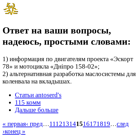
Ответ на ваши вопросы,
надеюсь, простыми словами:
1) информация по двигателям проекта «Эскорт
78» и мотоцикла «Дніпро 158-02»;
2) альтернативная разработка маслосистемы для
коленвала на вкладышах.
Статьи antoserd's
115 комм
Дальше больше
« первая
‹ пред
…
11
12
13
14
15
16
17
18
19
…
след
›
конец »