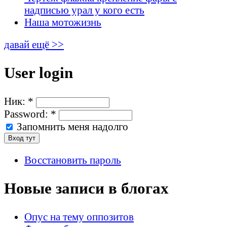
надписью урал у кого есть
Наша мотожизнь
давай ещё >>
User login
Ник:
*
Password:
*
Запомнить меня надолго
Восстановить пароль
Новые записи в блогах
Опус на тему оппозитов