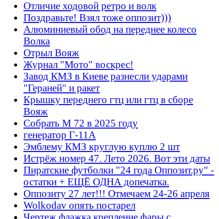
Отличие ходовой ретро и волк
Поздравьте! Взял тоже оппозит)))
Алюминиевый обод на переднее колесо
Волка
Отрыл Вояж
Журнал "Мото" воскрес!
Завод КМЗ в Киеве разнесли ударами
"Гераней" и ракет
Крышку переднего гтц или гтц в сборе
Вояж
Собрать М 72 в 2025 году
генератор Г-11А
Эмблему КМЗ круглую куплю 2 шт
Истрёж номер 47. Лето 2026. Вот эти даты
Пиратские футболки "24 года Оппозит.ру" -
остатки + ЕЩЁ ОДНА допечатка.
Оппозиту 27 лет!!! Отмечаем 24-26 апреля
Wolkodav опять постарел
Чертеж флажка крепление фары с