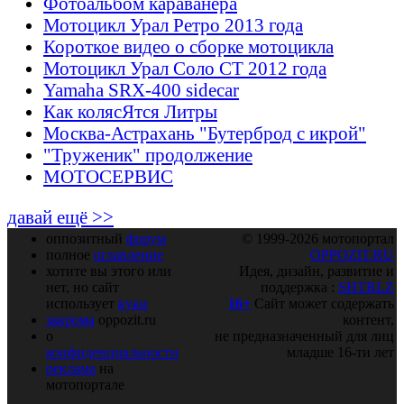
Фотоальбом караванера
Мотоцикл Урал Ретро 2013 года
Короткое видео о сборке мотоцикла
Мотоцикл Урал Соло СТ 2012 года
Yamaha SRX-400 sidecar
Как колясЯтся Литры
Москва-Астрахань "Бутерброд с икрой"
"Труженик" продолжение
МОТОСЕРВИС
давай ещё >>
оппозитный
форум
© 1999-2026 мотопортал
полное
оглавление
OPPOZIT.RU
хотите вы этого или
Идея, дизайн, развитие и
нет, но сайт
поддержка :
SHTRLZ
использует
куки
16+
Сайт может содержать
закрома
oppozit.ru
контент,
о
не предназначенный для лиц
конфиденциальности
младше 16-ти лет
реклама
на
мотопортале