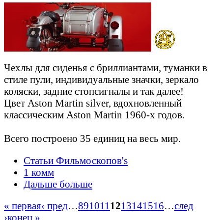
Чехлы для сиденья с бриллиантами, туманки в
стиле пули, индивидуальные значки, зеркало
коляски, задние стопсигналы и так далее!
Цвет Aston Martin silver, вдохновленный
классическим Aston Martin 1960-х годов.
Всего построено 35 единиц на весь мир.
Статьи Фильмоскопов's
1 комм
Дальше больше
« первая
‹ пред
…
8
9
10
11
12
13
14
15
16
…
след
›
конец »