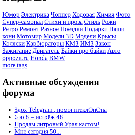
Юмор
Электрика
Чоппер
Ходовая
Химия
Фото
Супер-самопал
Стихи и проза
Стиль
Рожи
Ретро
Ремонт
Разное
Поездки
Подарки
Наши
кони
Мотомир
Модели 3D
Модели
Крысы
Коляски
Карбюраторы
КМЗ
ИМЗ
Закон
Зажигание
Двигатель
Байки про байки
Авто
oppozit.ru
Honda
BMW
more tags
Активные обсуждения
форума
Здох Telegram , помогитеклОпОна
6 ю 8 = истрёж 48
Продам литровый Урал кастом!
Мне сегодня 50...