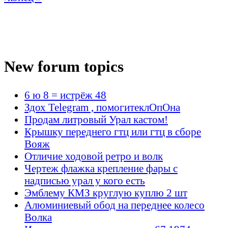
New forum topics
6 ю 8 = истрёж 48
Здох Telegram , помогитеклОпОна
Продам литровый Урал кастом!
Крышку переднего гтц или гтц в сборе
Вояж
Отличие ходовой ретро и волк
Чертеж флажка крепление фары с
надписью урал у кого есть
Эмблему КМЗ круглую куплю 2 шт
Алюминиевый обод на переднее колесо
Волка