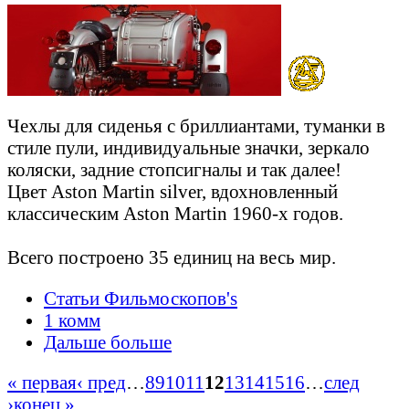
Чехлы для сиденья с бриллиантами, туманки в
стиле пули, индивидуальные значки, зеркало
коляски, задние стопсигналы и так далее!
Цвет Aston Martin silver, вдохновленный
классическим Aston Martin 1960-х годов.
Всего построено 35 единиц на весь мир.
Статьи Фильмоскопов's
1 комм
Дальше больше
« первая
‹ пред
…
8
9
10
11
12
13
14
15
16
…
след
›
конец »