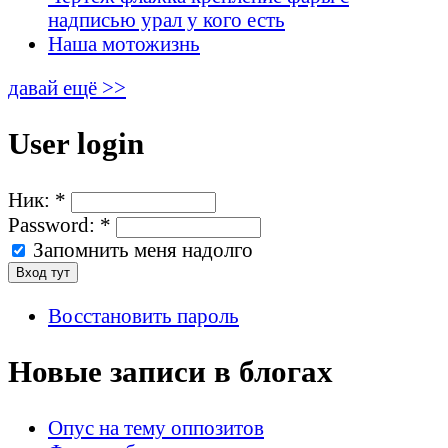
надписью урал у кого есть
Наша мотожизнь
давай ещё >>
User login
Ник:
*
Password:
*
Запомнить меня надолго
Восстановить пароль
Новые записи в блогах
Опус на тему оппозитов