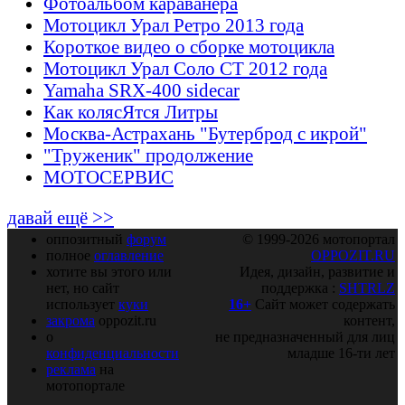
Фотоальбом караванера
Мотоцикл Урал Ретро 2013 года
Короткое видео о сборке мотоцикла
Мотоцикл Урал Соло СТ 2012 года
Yamaha SRX-400 sidecar
Как колясЯтся Литры
Москва-Астрахань "Бутерброд с икрой"
"Труженик" продолжение
МОТОСЕРВИС
давай ещё >>
оппозитный
форум
© 1999-2026 мотопортал
полное
оглавление
OPPOZIT.RU
хотите вы этого или
Идея, дизайн, развитие и
нет, но сайт
поддержка :
SHTRLZ
использует
куки
16+
Сайт может содержать
закрома
oppozit.ru
контент,
о
не предназначенный для лиц
конфиденциальности
младше 16-ти лет
реклама
на
мотопортале