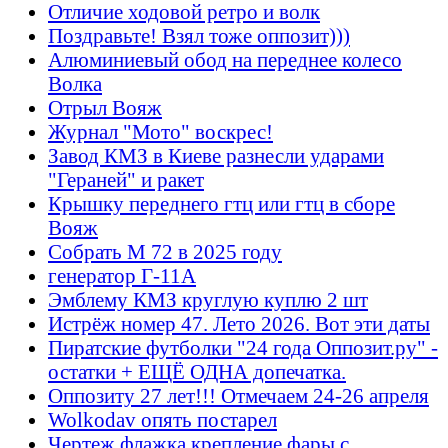
Отличие ходовой ретро и волк
Поздравьте! Взял тоже оппозит)))
Алюминиевый обод на переднее колесо
Волка
Отрыл Вояж
Журнал "Мото" воскрес!
Завод КМЗ в Киеве разнесли ударами
"Гераней" и ракет
Крышку переднего гтц или гтц в сборе
Вояж
Собрать М 72 в 2025 году
генератор Г-11А
Эмблему КМЗ круглую куплю 2 шт
Истрёж номер 47. Лето 2026. Вот эти даты
Пиратские футболки "24 года Оппозит.ру" -
остатки + ЕЩЁ ОДНА допечатка.
Оппозиту 27 лет!!! Отмечаем 24-26 апреля
Wolkodav опять постарел
Чертеж флажка крепление фары с