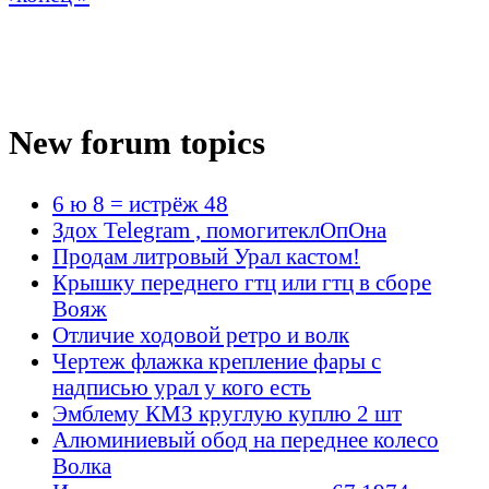
New forum topics
6 ю 8 = истрёж 48
Здох Telegram , помогитеклОпОна
Продам литровый Урал кастом!
Крышку переднего гтц или гтц в сборе
Вояж
Отличие ходовой ретро и волк
Чертеж флажка крепление фары с
надписью урал у кого есть
Эмблему КМЗ круглую куплю 2 шт
Алюминиевый обод на переднее колесо
Волка