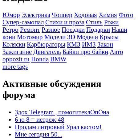
Юмор
Электрика
Чоппер
Ходовая
Химия
Фото
Супер-самопал
Стихи и проза
Стиль
Рожи
Ретро
Ремонт
Разное
Поездки
Подарки
Наши
кони
Мотомир
Модели 3D
Модели
Крысы
Коляски
Карбюраторы
КМЗ
ИМЗ
Закон
Зажигание
Двигатель
Байки про байки
Авто
oppozit.ru
Honda
BMW
more tags
Активные обсуждения
форума
Здох Telegram , помогитеклОпОна
6 ю 8 = истрёж 48
Продам литровый Урал кастом!
Мне сегодня 50...