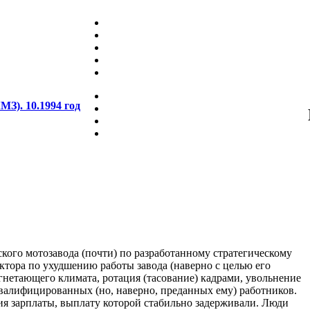
З). 10.1994 год
кого мотозавода (почти) по разработанному стратегическому
тора по ухудшению работы завода (наверно с целью его
гнетающего климата, ротация (тасование) кадрами, увольнение
валифицированных (но, наверно, преданных ему) работников.
ия зарплаты, выплату которой стабильно задерживали. Люди