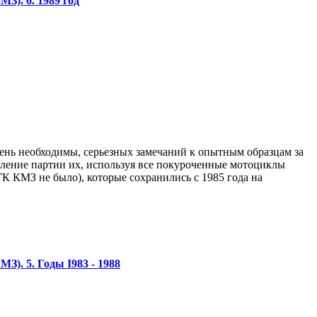
З). 6. 1989 год
нь необходимы, серьезных замечаний к опытным образцам за
овление партии их, используя все покуроченные мотоциклы
К КМЗ не было), которые сохранились с 1985 года на
). 5. Годы I983 - 1988