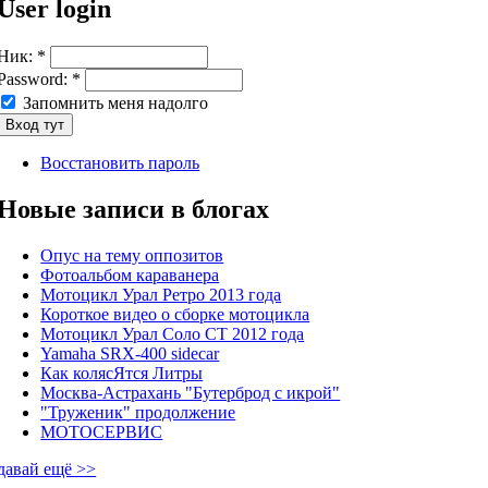
User login
Ник:
*
Password:
*
Запомнить меня надолго
Восстановить пароль
Новые записи в блогах
Опус на тему оппозитов
Фотоальбом караванера
Мотоцикл Урал Ретро 2013 года
Короткое видео о сборке мотоцикла
Мотоцикл Урал Соло СТ 2012 года
Yamaha SRX-400 sidecar
Как колясЯтся Литры
Москва-Астрахань "Бутерброд с икрой"
"Труженик" продолжение
МОТОСЕРВИС
давай ещё >>