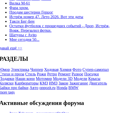
Вилка М-61
Фара хром.
Продам шестерни Герцог
Истрёж номер 47. Лето 2026. Вот эти даты
Такси Биг-Бен
Остатки футболок с прошедших событий - Дроп, Истрёж,
Вояж. Перезалил фотки.
Шатуны с Avito
Мне сегодня 50...
давай ещё >>
РАЗДЕЛЫ
Юмор
Электрика
Чоппер
Ходовая
Химия
Фото
Супер-самопал
Стихи и проза
Стиль
Рожи
Ретро
Ремонт
Разное
Поездки
Подарки
Наши кони
Мотомир
Модели 3D
Модели
Крысы
Коляски
Карбюраторы
КМЗ
ИМЗ
Закон
Зажигание
Двигатель
Байки про байки
Авто
oppozit.ru
Honda
BMW
more tags
Активные обсуждения форума