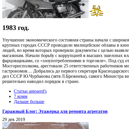
1983 год.
Улучшение экономического состояния страны начали с широк
крупных городах СССР проводили милицейские облавы в кинот
людей, во время которых проверяли документы с целью выявле
магазинам. Начали борьбу с коррупцией в высших эшелонах вл
фарцовщиками, со «злоупотреблениями в торговле». Под суд о
Мосгорисполкома, арестовали 25 ответственных работников мо
гастрономов… Добрались до первого секретаря Краснодарског
дел СССР Ю.Чурбанова (зятя Л.Брежнева), самого Министра 
решительно наводил порядок в стране.
Статьи antoserd's
7 комм
Дальше больше
Гаражный Блог: Этажерка для ремонта агрегатов
29 дек 2019