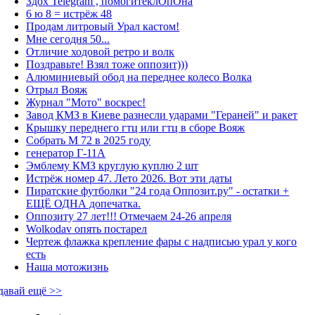
Здох Telegram , помогитеклОпОна
6 ю 8 = истрёж 48
Продам литровый Урал кастом!
Мне сегодня 50...
Отличие ходовой ретро и волк
Поздравьте! Взял тоже оппозит)))
Алюминиевый обод на переднее колесо Волка
Отрыл Вояж
Журнал "Мото" воскрес!
Завод КМЗ в Киеве разнесли ударами "Гераней" и ракет
Крышку переднего гтц или гтц в сборе Вояж
Собрать М 72 в 2025 году
генератор Г-11А
Эмблему КМЗ круглую куплю 2 шт
Истрёж номер 47. Лето 2026. Вот эти даты
Пиратские футболки "24 года Оппозит.ру" - остатки +
ЕЩЁ ОДНА допечатка.
Оппозиту 27 лет!!! Отмечаем 24-26 апреля
Wolkodav опять постарел
Чертеж флажка крепление фары с надписью урал у кого
есть
Наша мотожизнь
давай ещё >>