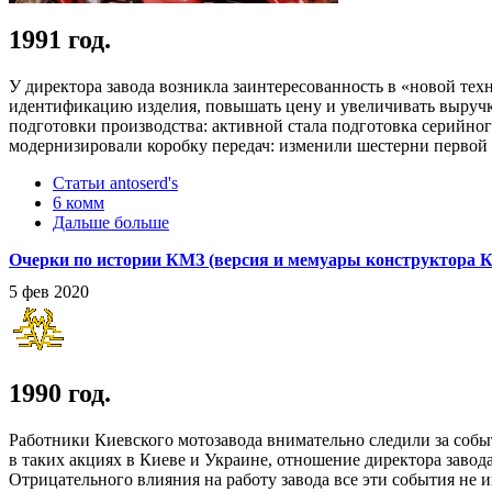
1991 год.
У директора завода возникла заинтересованность в «новой тех
идентификацию изделия, повышать цену и увеличивать выручк
подготовки производства: активной стала подготовка серийно
модернизировали коробку передач: изменили шестерни первой 
Статьи antoserd's
6 комм
Дальше больше
Очерки по истории КМЗ (версия и мемуары конструктора КМЗ
5 фев 2020
1990 год.
Работники Киевского мотозавода внимательно следили за собы
в таких акциях в Киеве и Украине, отношение директора завод
Отрицательного влияния на работу завода все эти события не 