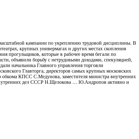
омасштабной кампании по укреплению трудовой дисциплины. В
еатрах, крупных универмагах и других местах скопления
ния прогульщиков, которые в рабочее время бегали по
асти, объявили борьбу с нетрудовыми доходами, спекуляцией,
тдали начальника Главного управления торговли
сковского Главторга, директоров самых крупных московских
о обкома КПСС С.Медунова, заместителя министра внутренних
внутренних дел СССР Н.Щелокова … Ю.Андропов активно и