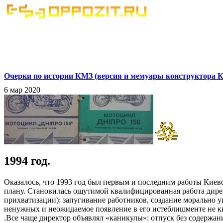
Очерки по истории КМЗ (версия и мемуары конструктора КМ
6 мар 2020
1994 год.
Оказалось, что 1993 год был первым и последним работы Киевс
плану. Становилась ощутимой квалифицированная работа дирек
прихватизации): запугивание работников, создание морально у
ненужных и неожидаемое появление в его истеблишменте не к
.Все чаще директор объявлял «каникулы»: отпуск без содержан