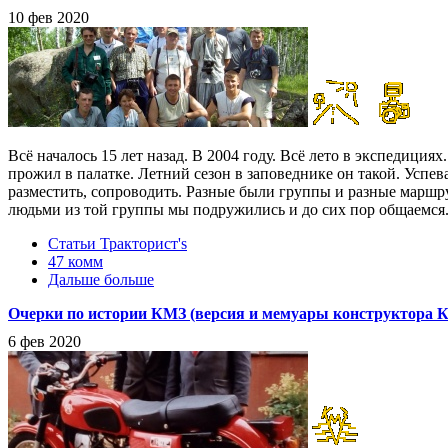
10 фев 2020
Всё началось 15 лет назад. В 2004 году. Всё лето в экспедиция
прожил в палатке. Летний сезон в заповеднике он такой. Успев
разместить, сопроводить. Разные были группы и разные маршр
людьми из той группы мы подружились и до сих пор общаемся
Статьи Тракторист's
47 комм
Дальше больше
Очерки по истории КМЗ (версия и мемуары конструктора КМЗ
6 фев 2020