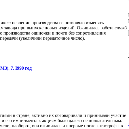
нике»: освоение производства ее позволяло изменять
у завода при выпуске новых изделий. Оживилась работа служб
го производства одиночки и почти без сопротивления
передачи (увеличили передаточное число).
). 7. I990 год
тиями в стране, активно их обговаривали и принимали участие
а и его импичмента к акциям было далеко не положительным.
имели, наоборот, она оживилась и впервые после катастрофы в