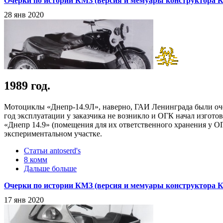
Очерки по истории КМЗ (версия и мемуары конструктора КМ
28 янв 2020
1989 год.
Мотоциклы «Днепр-14.9Л», наверно, ГАИ Ленинграда были оче
год эксплуатации у заказчика не возникло и ОГК начал изгот
«Днепр 14.9» (помещения для их ответственного хранения у ОГ
экспериментальном участке.
Статьи antoserd's
8 комм
Дальше больше
Очерки по истории КМЗ (версия и мемуары конструктора КМЗ
17 янв 2020