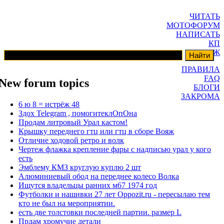
ЧИТАТЬ
МОТОФОРУМ
НАПИСАТЬ
КП
ГАРАЖ
ПРАВИЛА
FAQ
New forum topics
БЛОГИ
ЗАКРОМА
6 ю 8 = истрёж 48
Здох Telegram , помогитеклОпОна
Продам литровый Урал кастом!
Крышку переднего гтц или гтц в сборе Вояж
Отличие ходовой ретро и волк
Чертеж флажка крепление фары с надписью урал у кого
есть
Эмблему КМЗ круглую куплю 2 шт
Алюминиевый обод на переднее колесо Волка
Ищутся владельцы ранних м67 1974 год
Футболки и нашивки 27 лет Oppozit.ru - пересылаю тем
кто не был на мероприятии.
есть две толстовки последней партии. размер L
Прдам хромучие детали