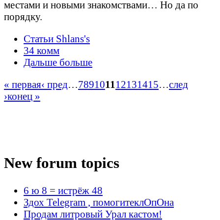
местами и новыми знакомствами… Но да по
порядку.
Статьи Shlans's
34 комм
Дальше больше
« первая
‹ пред
…
7
8
9
10
11
12
13
14
15
…
след
›
конец »
New forum topics
6 ю 8 = истрёж 48
Здох Telegram , помогитеклОпОна
Продам литровый Урал кастом!