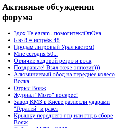
Активные обсуждения
форума
Здох Telegram , помогитеклОпОна
6 ю 8 = истрёж 48
Продам литровый Урал кастом!
Мне сегодня 50...
Отличие ходовой ретро и волк
Поздравьте! Взял тоже оппозит)))
Алюминиевый обод на переднее колесо
Волка
Отрыл Вояж
Журнал "Мото" воскрес!
Завод КМЗ в Киеве разнесли ударами
"Гераней" и ракет
Крышку переднего гтц или гтц в сборе
Вояж