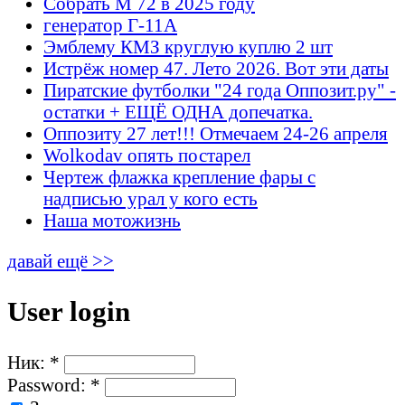
Собрать М 72 в 2025 году
генератор Г-11А
Эмблему КМЗ круглую куплю 2 шт
Истрёж номер 47. Лето 2026. Вот эти даты
Пиратские футболки "24 года Оппозит.ру" -
остатки + ЕЩЁ ОДНА допечатка.
Оппозиту 27 лет!!! Отмечаем 24-26 апреля
Wolkodav опять постарел
Чертеж флажка крепление фары с
надписью урал у кого есть
Наша мотожизнь
давай ещё >>
User login
Ник:
*
Password:
*