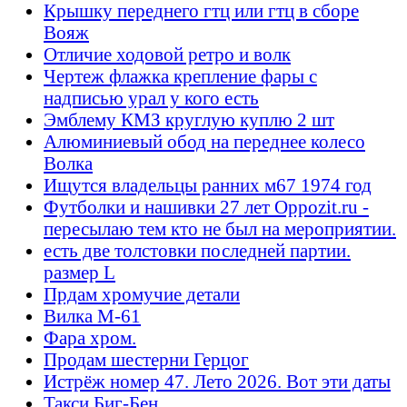
Крышку переднего гтц или гтц в сборе
Вояж
Отличие ходовой ретро и волк
Чертеж флажка крепление фары с
надписью урал у кого есть
Эмблему КМЗ круглую куплю 2 шт
Алюминиевый обод на переднее колесо
Волка
Ищутся владельцы ранних м67 1974 год
Футболки и нашивки 27 лет Oppozit.ru -
пересылаю тем кто не был на мероприятии.
есть две толстовки последней партии.
размер L
Прдам хромучие детали
Вилка М-61
Фара хром.
Продам шестерни Герцог
Истрёж номер 47. Лето 2026. Вот эти даты
Такси Биг-Бен