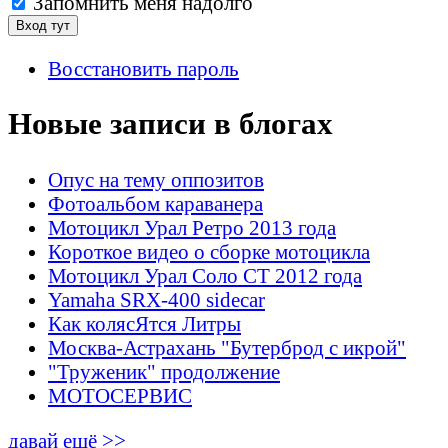
Запомнить меня надолго
Восстановить пароль
Новые записи в блогах
Опус на тему оппозитов
Фотоальбом караванера
Мотоцикл Урал Ретро 2013 года
Короткое видео о сборке мотоцикла
Мотоцикл Урал Соло СТ 2012 года
Yamaha SRX-400 sidecar
Как колясЯтся Литры
Москва-Астрахань "Бутерброд с икрой"
"Труженик" продолжение
МОТОСЕРВИС
давай ещё >>