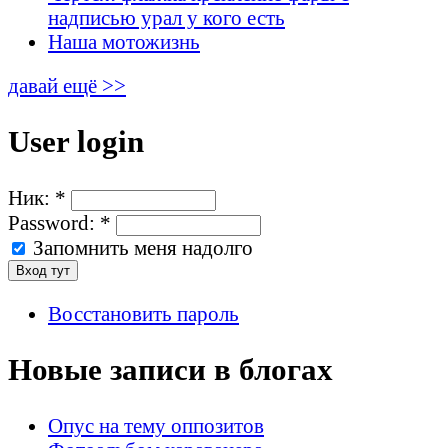
надписью урал у кого есть
Наша мотожизнь
давай ещё >>
User login
Ник:
*
Password:
*
Запомнить меня надолго
Восстановить пароль
Новые записи в блогах
Опус на тему оппозитов