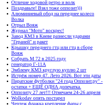
Отличие ходовой ретро и волк
Поздравьте! Взял тоже оппозит)))
Алюминиевый обод на переднее колесо
Волка
Отрыл Вояж
Журнал "Мото" воскрес!
Завод КМЗ в Киеве разнесли ударами
"Гераней" и ракет
Крышку переднего гтц или гтц в сборе
Вояж
Собрать М 72 в 2025 году
генератор Г-11А
Эмблему КМЗ круглую куплю 2 шт
Истрёж номер 47. Лето 2026. Вот эти даты
Пиратские футболки "24 года Оппозит.ру" -
остатки + ЕЩЁ ОДНА допечатка.
Оппозиту 27 лет!!! Отмечаем 24-26 апреля
Wolkodav опять постарел
Чертеж флажка крепление фары с