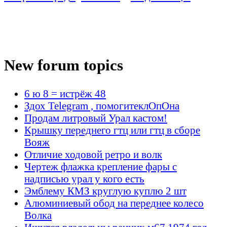
New forum topics
6 ю 8 = истрёж 48
Здох Telegram , помогитеклОпОна
Продам литровый Урал кастом!
Крышку переднего гтц или гтц в сборе
Вояж
Отличие ходовой ретро и волк
Чертеж флажка крепление фары с
надписью урал у кого есть
Эмблему КМЗ круглую куплю 2 шт
Алюминиевый обод на переднее колесо
Волка