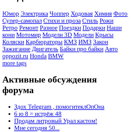
Юмор
Электрика
Чоппер
Ходовая
Химия
Фото
Супер-самопал
Стихи и проза
Стиль
Рожи
Ретро
Ремонт
Разное
Поездки
Подарки
Наши
кони
Мотомир
Модели 3D
Модели
Крысы
Коляски
Карбюраторы
КМЗ
ИМЗ
Закон
Зажигание
Двигатель
Байки про байки
Авто
oppozit.ru
Honda
BMW
more tags
Активные обсуждения
форума
Здох Telegram , помогитеклОпОна
6 ю 8 = истрёж 48
Продам литровый Урал кастом!
Мне сегодня 50...