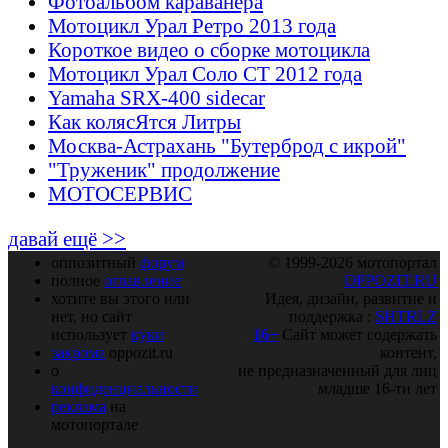
Фотоальбом караванера
Мотоцикл Урал Ретро 2013 года
Короткое видео о сборке мотоцикла
Мотоцикл Урал Соло СТ 2012 года
Yamaha SRX-400 sidecar
Как колясЯтся Литры
Москва-Астрахань "Бутерброд с икрой"
"Труженик" продолжение
МОТОСЕРВИС
давай ещё >>
оппозитный
форум
© 1999-2026 мотопортал
полное
оглавление
OPPOZIT.RU
хотите вы этого или
Идея, дизайн, развитие и
нет, но сайт
поддержка :
SHTRLZ
использует
куки
16+
Сайт может содержать
закрома
oppozit.ru
контент,
о
не предназначенный для лиц
конфиденциальности
младше 16-ти лет
реклама
на
мотопортале