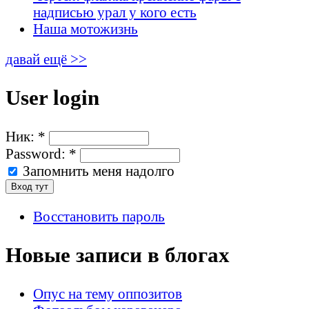
надписью урал у кого есть
Наша мотожизнь
давай ещё >>
User login
Ник:
*
Password:
*
Запомнить меня надолго
Восстановить пароль
Новые записи в блогах
Опус на тему оппозитов