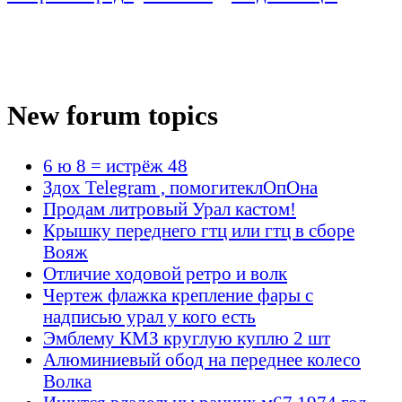
New forum topics
6 ю 8 = истрёж 48
Здох Telegram , помогитеклОпОна
Продам литровый Урал кастом!
Крышку переднего гтц или гтц в сборе
Вояж
Отличие ходовой ретро и волк
Чертеж флажка крепление фары с
надписью урал у кого есть
Эмблему КМЗ круглую куплю 2 шт
Алюминиевый обод на переднее колесо
Волка