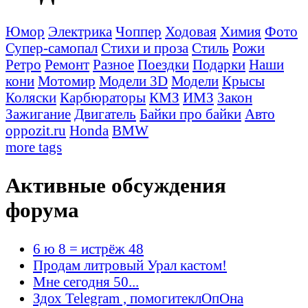
Юмор
Электрика
Чоппер
Ходовая
Химия
Фото
Супер-самопал
Стихи и проза
Стиль
Рожи
Ретро
Ремонт
Разное
Поездки
Подарки
Наши
кони
Мотомир
Модели 3D
Модели
Крысы
Коляски
Карбюраторы
КМЗ
ИМЗ
Закон
Зажигание
Двигатель
Байки про байки
Авто
oppozit.ru
Honda
BMW
more tags
Активные обсуждения
форума
6 ю 8 = истрёж 48
Продам литровый Урал кастом!
Мне сегодня 50...
Здох Telegram , помогитеклОпОна