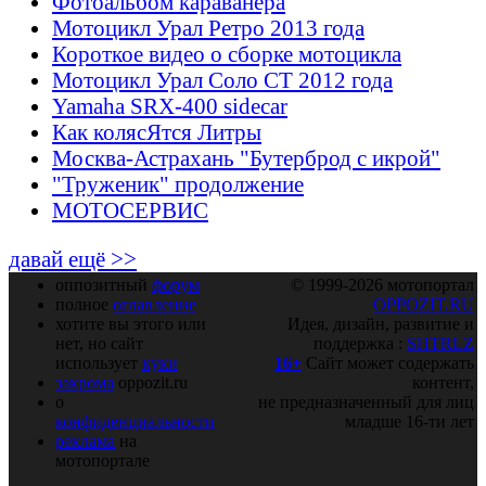
Фотоальбом караванера
Мотоцикл Урал Ретро 2013 года
Короткое видео о сборке мотоцикла
Мотоцикл Урал Соло СТ 2012 года
Yamaha SRX-400 sidecar
Как колясЯтся Литры
Москва-Астрахань "Бутерброд с икрой"
"Труженик" продолжение
МОТОСЕРВИС
давай ещё >>
оппозитный
форум
© 1999-2026 мотопортал
полное
оглавление
OPPOZIT.RU
хотите вы этого или
Идея, дизайн, развитие и
нет, но сайт
поддержка :
SHTRLZ
использует
куки
16+
Сайт может содержать
закрома
oppozit.ru
контент,
о
не предназначенный для лиц
конфиденциальности
младше 16-ти лет
реклама
на
мотопортале