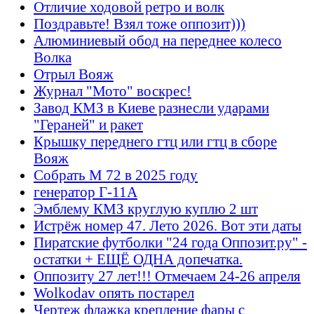
Отличие ходовой ретро и волк
Поздравьте! Взял тоже оппозит)))
Алюминиевый обод на переднее колесо
Волка
Отрыл Вояж
Журнал "Мото" воскрес!
Завод КМЗ в Киеве разнесли ударами
"Гераней" и ракет
Крышку переднего гтц или гтц в сборе
Вояж
Собрать М 72 в 2025 году
генератор Г-11А
Эмблему КМЗ круглую куплю 2 шт
Истрёж номер 47. Лето 2026. Вот эти даты
Пиратские футболки "24 года Оппозит.ру" -
остатки + ЕЩЁ ОДНА допечатка.
Оппозиту 27 лет!!! Отмечаем 24-26 апреля
Wolkodav опять постарел
Чертеж флажка крепление фары с